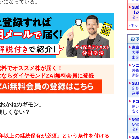
かになっている。
SB
【Z
金へ
»ネ
東
大手
出
ソ
無料でオススメ株が届く！
外
むならダイヤモンドZAi無料会員に登録
満
SB
定
込
ドコ
＆おかねのギモン」
使い
厳しくない？
安く
GM
G
金
○年以上の継続保有が必須」という条件を付ける
SB