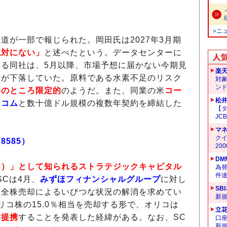
»ニ
が一部で報じられた。岡田氏は2027年3月期
絶対にない」
と述べたという。データセンターに
る同社は、5月以降、市場予想に届かない今期見
楽
価が下落していた。原料である水素不足のリスク
対
ン
今のところ限定的
のようだ。また、同業の米
コー
松
・コム
と数十億ドル規模の複数年契約を締結した
【タ
JC
マ
クイ
585）
20
DM
ト）」として知られるストラテジックキャピタル
為替
件
SCは4月、
みずほフィナンシャルグループ
に対し
SB
は全株売却によるいびつな状況の解消を求めてい
新
リコ株の15.0％相当を売却する形で、オリコは
立
本提携
することを発表した経緯がある。なお、SC
口
新