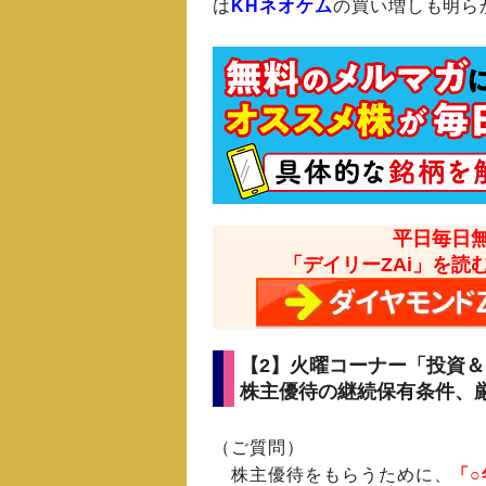
は
KHネオケム
の買い増しも明ら
平日毎日
「デイリーZAi」を読
【2】火曜コーナー「投資
株主優待の継続保有条件、
（ご質問）
株主優待をもらうために、
「