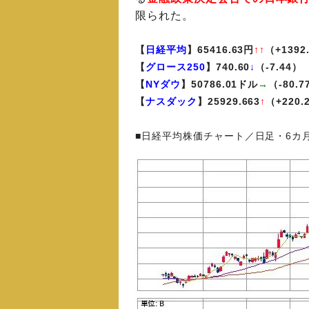
限られた。
【
日経平均
】65416.63円
↑↑
（+1392
【
グロース250
】740.60
↓
（-7.44）
【
NYダウ
】50786.01ドル
→
（-80.
【
ナスダック
】25929.663
↑
（+220
■日経平均株価チャート／日足・6カ