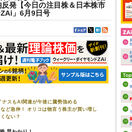
均反発【今日の注目株＆日本株市
Ai」6月9日号
Top
！
イナスもAI関連が午後に騰勢強める
など急伸！ オリコは物言う株主が買い増し
しくない？
株 早わかり！