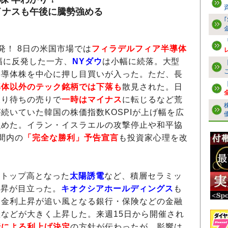
イナスも午後に騰勢強める
発！ 8日の米国市場では
フィラデルフィア半導体
幅に反発した一方、
NYダウ
は小幅に続落。大型
半導体株を中心に押し目買いが入った。ただ、長
導体以外のテック銘柄では下落も
散見された。日
戻り待ちの売りで
一時はマイナス
に転じるなど荒
続いていた韓国の株価指数KOSPIが上げ幅を広
強めた。イラン・イスラエルの攻撃停止や和平協
間内の
「完全な勝利」予告宣言
も投資家心理を改
ストップ高となった
太陽誘電
など、積層セラミッ
上昇が目立った。
キオクシアホールディングス
も
、金利上昇が追い風となる銀行・保険などの金融
などが大きく上昇した。来週15日から開催され
行による利上げ決定
の方針が伝わったが、影響は