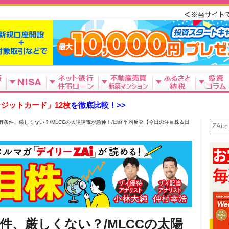
ジットカード」12枚
を徹底比較！>>
有条件、厳しくない？/MLCCの太陽誘電が急伸！/日経平均反発【今日の注目株＆日
件、厳しくない？/MLCCの太陽