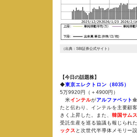
（出典：SBI証券公式サイト）
【今日の話題株】
◆
東京エレクトロン（8035）
5万9920円（＋4900円）
米
インテル
が
アルファベット
たと伝わり、インテルを主要顧
きく上昇した。また、
韓国サム
受託生産を巡る協議も報じられ
ックス
と次世代半導体メモリー