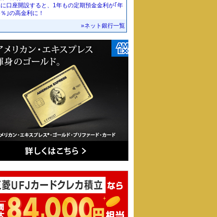
規に口座開設すると、1年もの定期預金金利が｢年
55％｣の高金利に！
»ネット銀行一覧