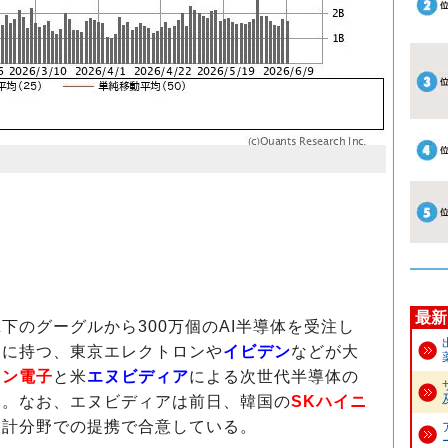
最新
傘下のグーグルから300万個のAI半導体を受注し
客に持つ、東京エレクトロンや
イビデン
などが大
スン電子
と米
エヌビディア
による次世代半導体の
た。なお、エヌビディアは前日、韓国の
SKハイニ
設計分野での提携で合意している。