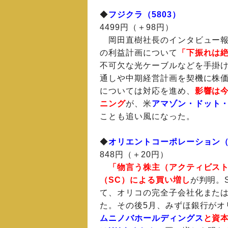
◆
フジクラ（5803）
4499円（＋98円）
岡田直樹社長のインタビュー報道
の利益計画について
「下振れは
不可欠な光ケーブルなどを手掛け
通しや中期経営計画を契機に株
については対応を進め、
影響は
ニング
が、米
アマゾン・ドット
ことも追い風になった。
◆
オリエントコーポレーション（8
848円（＋20円）
「物言う株主（アクティビス
（SC）による買い増し
が判明。
て、オリコの完全子会社化また
た。その後5月、みずほ銀行がオ
ムニノバホールディングス
と資