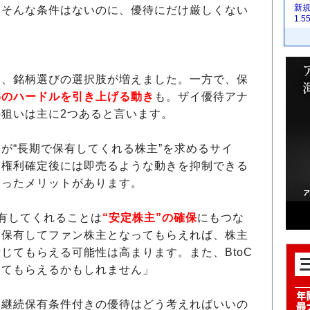
新
にそんな条件はないのに、優待にだけ厳しくない
1.
、銘柄選びの選択肢が増えました。一方で、保
得のハードルを引き上げる動き
も。ザイ優待アナ
狙いは主に2つあると言います。
が“長期で保有してくれる株主”を求めるサイ
、権利確定後には即売るような動きを抑制できる
いったメリットがあります。
有してくれることは
“安定株主”の確保
にもつな
く保有してファン株主となってもらえれば、株主
じてもらえる可能性は高まります。また、BtoC
ってもらえるかもしれません」
継続保有条件付きの優待はどう考えればいいの