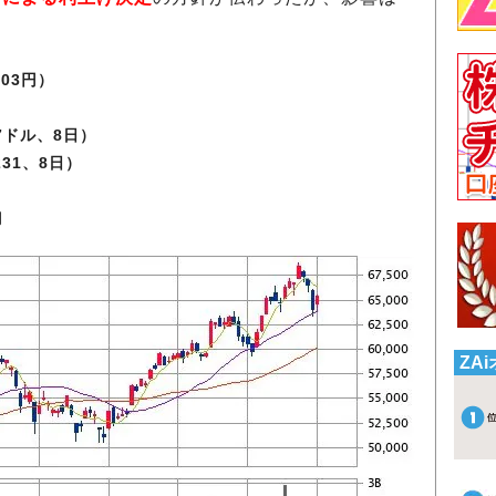
.03円）
77ドル、8日）
.231、8日）
月
ZA