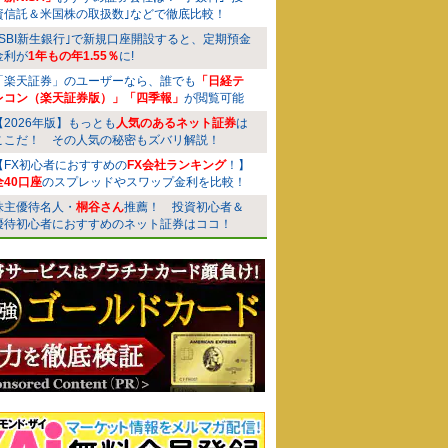
資信託＆米国株の取扱数｣などで徹底比較！
｢SBI新生銀行｣で新規口座開設すると、定期預金
金利が
1年もの年1.55％
に!
「楽天証券」のユーザーなら、誰でも
「日経テ
レコン（楽天証券版）」「四季報」
が閲覧可能
【2026年版】もっとも
人気のあるネット証券
は
ここだ！ その人気の秘密もズバリ解説！
【FX初心者におすすめの
FX会社ランキング
！】
全40口座
のスプレッドやスワップ金利を比較！
株主優待名人・
桐谷さん
推薦！ 投資初心者＆
優待初心者におすすめのネット証券はココ！