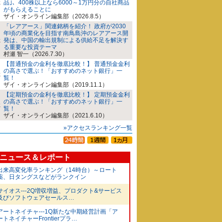
品｣、400株以上なら6000～1万円分の自社商品
がもらえることに
ザイ・オンライン編集部（2026.8.5）
「レアアース」関連銘柄を紹介！ 政府が2030
年頃の商業化を目指す南鳥島沖のレアアース開
発は、中国の輸出規制による供給不足を解決す
る重要な投資テーマ
村瀬 智一（2026.7.30）
【普通預金の金利を徹底比較！】 普通預金金利
の高さで選ぶ！「おすすめのネット銀行」一
覧！
ザイ・オンライン編集部（2019.11.1）
【定期預金の金利を徹底比較！】 定期預金金利
の高さで選ぶ！「おすすめのネット銀行」一
覧！
ザイ・オンライン編集部（2021.6.10）
»アクセスランキング一覧
ニュース＆レポート
出来高変化率ランキング（14時台）～ロート
薬、日タングスなどがランクイン
サイオス---2Q増収増益、プロダクト&サービス
及びソフトウェアセールス…
アートネイチャ---1Q新たな中期経営計画「ア
ートネイチャーFrontierプラ…