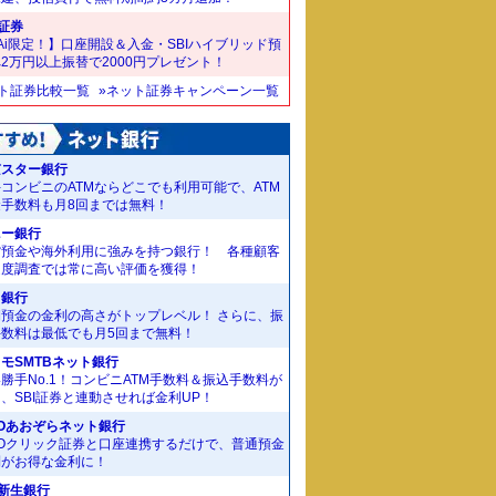
I証券
Ai限定！】口座開設＆入金・SBIハイブリッド預
2万円以上振替で2000円プレゼント！
ット証券比較一覧
»ネット証券キャンペーン一覧
京スター銀行
コンビニのATMならどこでも利用可能で、ATM
金手数料も月8回までは無料！
ニー銀行
貨預金や海外利用に強みを持つ銀行！ 各種顧客
足度調査では常に高い評価を獲得！
J銀行
期預金の金利の高さがトップレベル！ さらに、振
手数料は最低でも月5回まで無料！
モSMTBネット銀行
勝手No.1！コンビニATM手数料＆振込手数料が
、SBI証券と連動させれば金利UP！
Oあおぞらネット銀行
MOクリック証券と口座連携するだけで、普通預金
利がお得な金利に！
I新生銀行