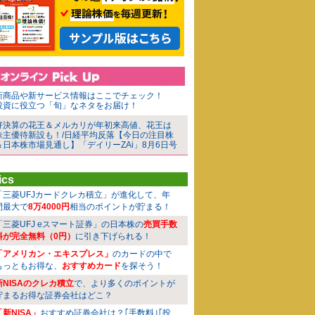
新商品や新サービス情報はここでチェック！
投資に役立つ「旬」なネタをお届け！
好決算の花王＆メルカリが年初来高値、花王は
株主優待新設も！/日経平均反落【今日の注目株
＆日本株市場見通し】「デイリーZAi」8月6日号
ics
「三菱UFJカードクレカ積立」が進化して、年
間最大で
8万4000円
相当のポイントが貯まる！
「三菱UFJ eスマート証券」の日本株の
売買手数
料が完全無料（0円）
に引き下げられる！
「アメリカン・エキスプレス」
のカードの中で
もっともお得な、
おすすめカード
を探そう！
新NISAのクレカ積立
で、より多くのポイントが
貯まるお得な証券会社はどこ？
「新NISA」
おすすめ証券会社は？｢手数料｣｢投