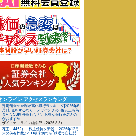
iオンライン アクセスランキング
定期預金の金利が高い銀行ランキング[2026年8
月] 貯金をするなら、メガバンクの3倍以上も高
金利なSBI新生銀行など、お得な銀行を選ぶの
がおすすめ！
ザイ・オンライン編集部（2026.8.3）
花王（4452）、株主優待を新設！ 2026年12月
末の保有株数が400株未満なら｢抽選で自社製