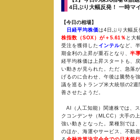
4日ぶり大幅反発！ 一時マ
【今日の相場】
日経平均株価
は4日ぶり大幅反
株指数（SOX）が＋5.61％
と大
受注を獲得した
インテル
など、
期金利の上昇が重石となり、
半
経平均株価は上昇スタートも、
い動きが見られた。ただ、急落が
げるのに合わせ、午後は騰勢を
議を巡るトランプ米大統領の2週
善させたようだ。
AI（人工知能）関連株では、
クコンデンサ（MLCC）大手の
強い動きとなった。業種別では
のほか、海運やサービス、不動産
る
金融政策決定会合での日本銀