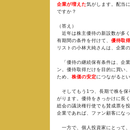
企業が増えた
気がします。配当
ですか？
（答え）
近年は株主優待の新設数が多く
有期間の条件を付けて、
優待取
リストの小林大純さんは、企業の
「優待の継続保有条件は、企業
ン。優待取得だけを目的に買い
ため、
株価の安定
につながると
そしてもう1つ、長期で株を保
がります。優待をきっかけに長
総会の議決権行使でも賛成票を投
企業であれば、ファン顧客にな
一方で、個人投資家にとって、