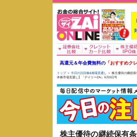
高還元＆年会費無料の
「おすすめクレ
トップ
＞
今日の注目株&相場見通し
＞ 株主優待の継続保
本株市場見通し】「デイリーZAi」6月9日号
株主優待の継続保有条