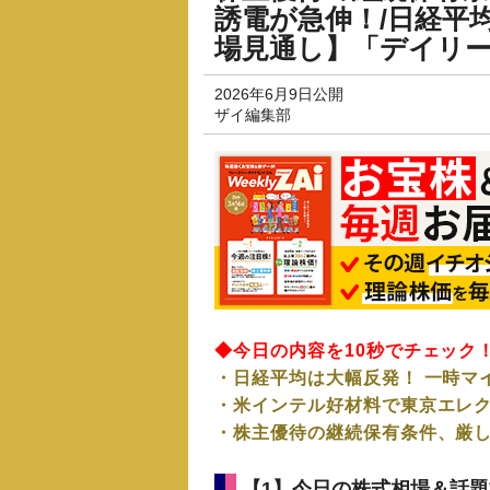
誘電が急伸！/日経平
場見通し】「デイリーZ
2026年6月9日公開
ザイ編集部
◆今日の内容を10秒でチェック
・日経平均は大幅反発！ 一時マ
・米インテル好材料で東京エレク
・株主優待の継続保有条件、厳
【1】今日の株式相場＆話題