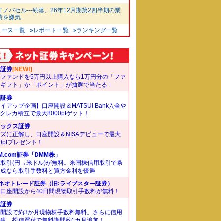
イノバセル---続落、26年12月期第2四半期の業
績を嫌気
ュース一覧
»レポート一覧
»ランキング一覧
天証券
[NEW!]
象ファンドを5万円以上購入なら1万円分の「ファ
ドギフト」か「ポイント」が抽選で当たる！
井証券
イアップ企画】口座開設＆MATSUI Bank入金や
Bクレカ積立で最大8000ptゲット！
ネックス証券
ズに正解し、口座開設＆NISAデビューで最大
00ptプレゼント！
M.com証券「DMM株」
取引(円→米ドル)が無料。米国株信用取引で条
達成なら取引手数料と買方金利を優遇
Iネオトレード証券（旧:ライブスター証券）
規口座開設から40日間現物取引手数料が無料！
花証券
座開設で約3か月現物株手数料無料。さらに信用
規建、投信買付で無料期間約3カ月追加！