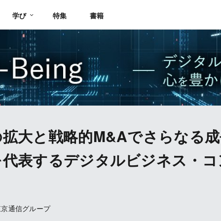
学び
特集
書籍
の拡大と戦略的M&Aでさらなる
を代表するデジタルビジネス・コ
東京通信グループ