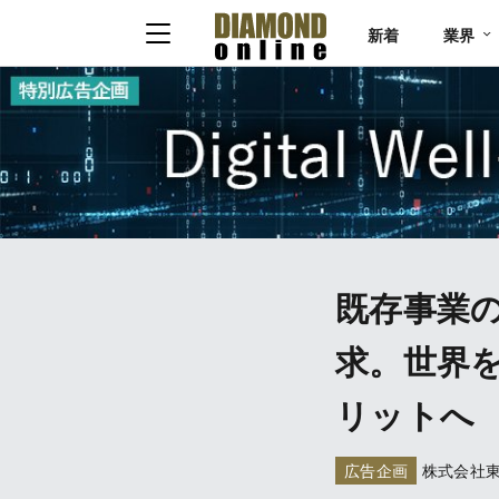
新着
業界
既存事業
求。世界
リットへ
広告企画
株式会社