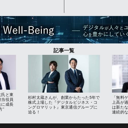
記事一覧
太氏と東
杉村太蔵さんが、創業からたった5年で
「無料
担当役員
株式上場した『デジタルビジネス・コ
上高が
共に成長
ングロマリット』東京通信グループに
は新たな
方”
迫る！
連続的