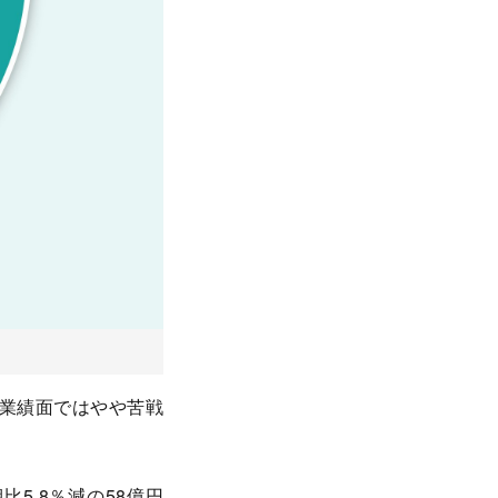
業績面ではやや苦戦
比5.8％減の58億円