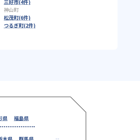
三好市(4件)
神山町
松茂町(6件)
つるぎ町(2件)
形県
福島県
栃木県
群馬県