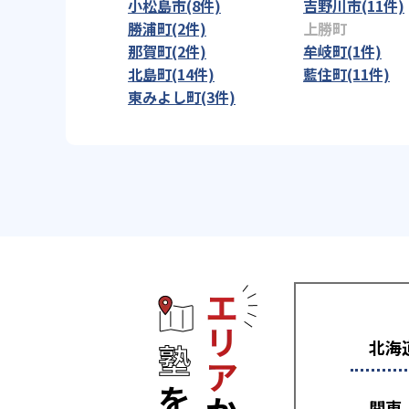
小松島市(8件)
吉野川市(11件)
勝浦町(2件)
上勝町
那賀町(2件)
牟岐町(1件)
北島町(14件)
藍住町(11件)
東みよし町(3件)
エリアから塾
北海
関東