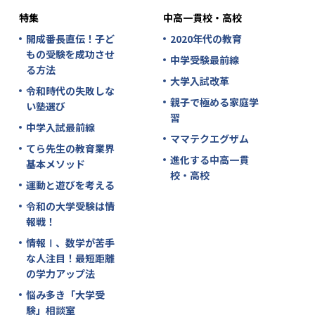
特集
中高一貫校・高校
開成番長直伝！子ど
2020年代の教育
もの受験を成功させ
中学受験最前線
る方法
大学入試改革
令和時代の失敗しな
親子で極める家庭学
い塾選び
習
中学入試最前線
ママテクエグザム
てら先生の教育業界
進化する中高一貫
基本メソッド
校・高校
運動と遊びを考える
令和の大学受験は情
報戦！
情報Ⅰ、数学が苦手
な人注目！最短距離
の学力アップ法
悩み多き「大学受
験」相談室