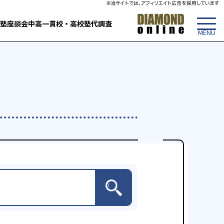
塾
座談会
中高一貫校・高校
塾代調査