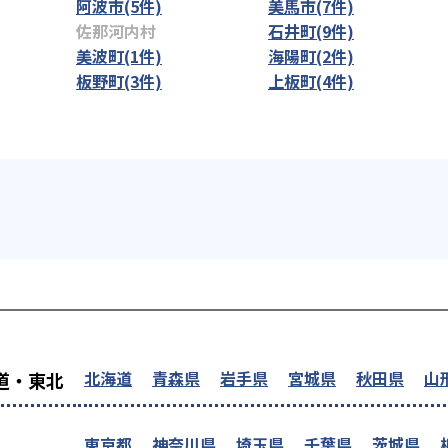
阿波市(5件)
美馬市(7件)
佐那河内村
石井町(9件)
美波町(1件)
海陽町(2件)
板野町(3件)
上板町(4件)
を探す
北海道
青森県
岩手県
宮城県
秋田県
山
道・東北
東京都
神奈川県
埼玉県
千葉県
茨城県