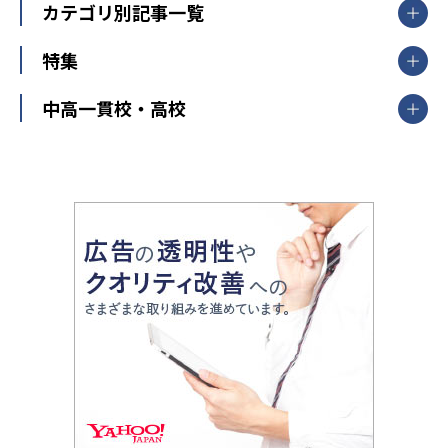
栃木県
群馬県
中学受験ランキング
カテゴリ別記事一覧
オンライン指導
明光義塾
大学受験ランキング
北陸
映像授業
ナビ個別指導学院
中学受験
特集
新潟県
富山県
石川県
福井県
個別教室のトライ
高校受験
東進ハイスクール
中部
開成番長直伝！子どもの受験を成功させる方法
中高一貫校・高校
大学受験
武田塾
愛知県
静岡県
岐阜県
三重県
長野県
令和時代の失敗しない塾選び
資格取得・学び直し
山梨県
2020年代の教育
中学入試最前線
教育費・塾代
中学受験最前線
近畿
てら先生の教育業界基本メソッド
座談会
大学入試改革
大阪府
運動と遊びを考える
兵庫県
京都府
奈良県
和歌山県
教育全般
親子で極める家庭学習
滋賀県
令和の大学受験は情報戦！
大学受験塾の選び方
ママテクエグザム
情報Ⅰ、数学が苦手な人注目！最短距離の学力
中学受験に熱心な市区町村ランキング
中国
進化する中高一貫校・高校
アップ法
小学校受験
鳥取県
島根県
岡山県
広島県
山口県
悩み多き「大学受験」相談室
家庭教師
四国
英語・英会話・英検対策
徳島県
香川県
愛媛県
高知県
小学校教師が解説！中学受験のリアル
教育ニュース最前線
九州・沖縄
教育ジャーナリストが徹底解説！ 大学受験の羅
福岡県
佐賀県
長崎県
熊本県
大分県
針盤
宮崎県
鹿児島県
沖縄県