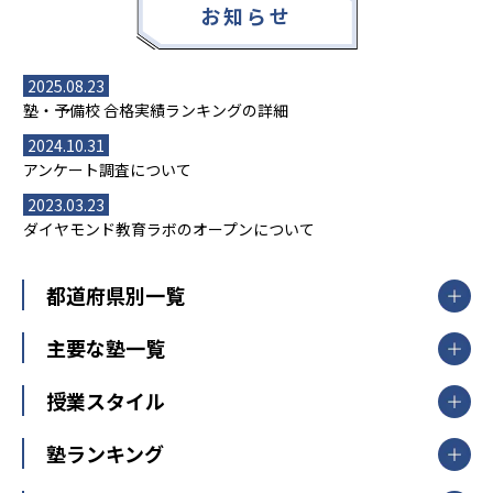
お知らせ
2025.08.23
塾・予備校 合格実績ランキングの詳細
2024.10.31
アンケート調査について
2023.03.23
ダイヤモンド教育ラボのオープンについて
都道府県別一覧
北海道・東北
主要な塾一覧
北海道
青森県
岩手県
宮城県
秋田県
【掲載塾一覧を見る】
授業スタイル
山形県
福島県
臨海セミナー
関東
個別指導
塾ランキング
東京個別指導学院
東京都
神奈川県
埼玉県
千葉県
茨城県
集団授業
個別指導塾TOMAS