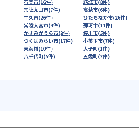
石岡市(16件)
結城市(8件)
常陸太田市(7件)
高萩市(6件)
牛久市(26件)
ひたちなか市(26件)
常陸大宮市(4件)
那珂市(11件)
かすみがうら市(3件)
桜川市(5件)
つくばみらい市(17件)
小美玉市(7件)
東海村(10件)
大子町(1件)
八千代町(5件)
五霞町(2件)
を探す