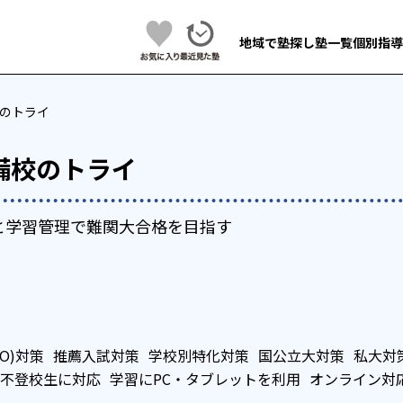
地域で塾探し
塾一覧
個別指導
のトライ
備校のトライ
と学習管理で難関大合格を目指す
O)対策
推薦入試対策
学校別特化対策
国公立大対策
私大対
不登校生に対応
学習にPC・タブレットを利用
オンライン対