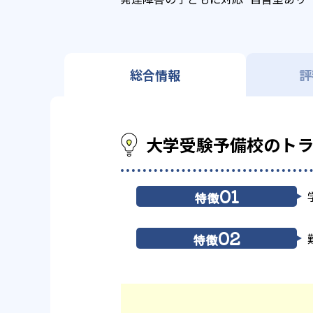
総合情報
評
大学受験予備校のト
01
特徴
02
特徴