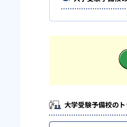
どんなデメリットがある
大学受験予備校のトライ
全国展開するトライだが、「大
ートや自習室の利用は難しい。
大学受験予備校のトライは、公
大学の合格実績
-
東京大学
京
-
大阪大学
九
-
早稲田大学
大学受験予備校のト
-
青山学院大学