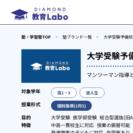
塾・学習塾TOP
塾ブランド一覧
大学受験予備校
大学受験予
マンツーマン指導
高1 ~ 3
浪人生
個別指導(1対1)
大学受験
医学部受験
総合型選抜(旧A
中高一貫校生に対応
授業の振替可能
発達障害の子どもに対応
自習室あり