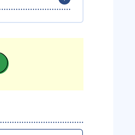
近くに教室がない場合は対面サポ
-
名古屋大学
-
神戸大学
-
-
学
明治大学
-
学習院大学