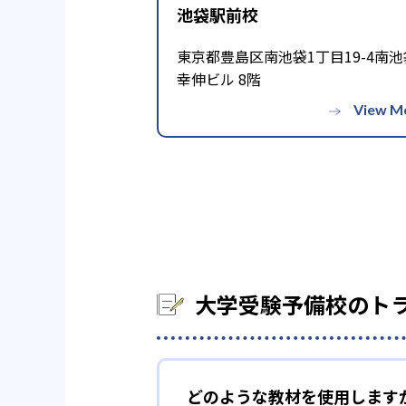
池袋駅前校
他
東京都豊島区南池袋1丁目19-4南池
※2023年に家庭教師のトライ・個
幸伸ビル 8階
式サイトより
大学受験予備校のト
どのような教材を使用します