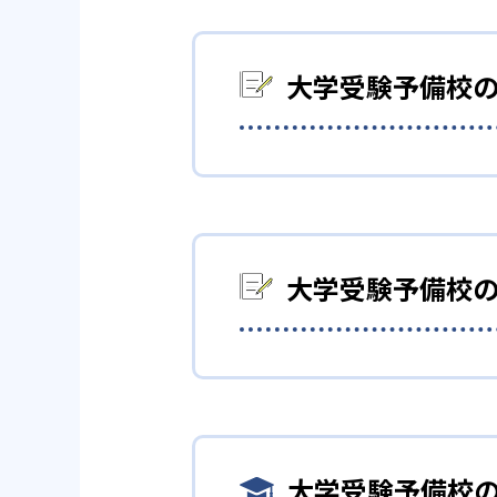
は21教室ある。
大学受験予備校
志望校合格に向けたオーダーメ
理、難関大現役学生による週次
相談しやすい。
大学受験予備校
どんなメリットがある？
細分化されたカリキュラムによ
式のAI教材を活用できるのもメ
大学受験予備校