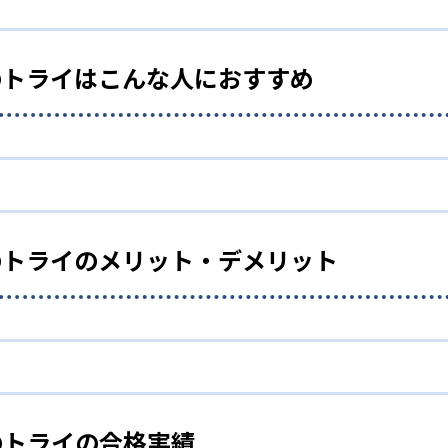
のトライはこんな人におすすめ
イドカリキュラム、必要な学習量や学習範囲が明確にしたカリ
コーチングなどで徹底管理とサポートを行う。受験相談などは
のトライのメリット・デメリット
る細かい学習サポートにより、「何をどこまで学習すればよい
リット。
のトライの合格実績