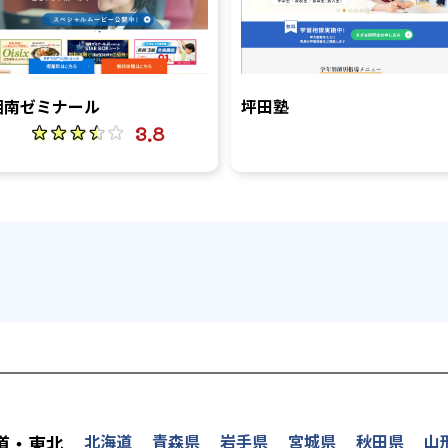
湘南ゼミナール
坪田塾
3.8
を探す
北海道
青森県
岩手県
宮城県
秋田県
山
道・東北