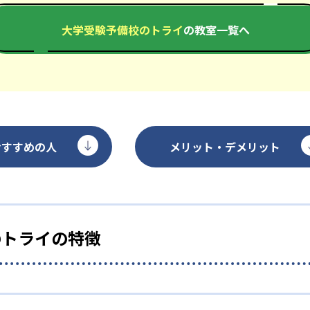
大学受験予備校のトライ
の教室一覧へ
おすすめの人
メリット・デメリット
のトライの特徴
ーチング面談とマンツーマン指導により、難関大学合格を目指
にする。難関大学生のコーチングも受けられるので、モチベー