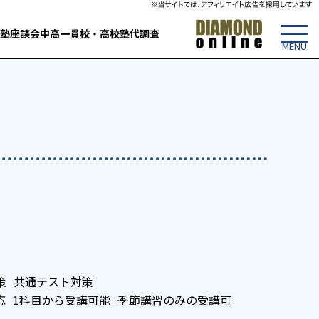
塾
座談会
中高一貫校・高校
塾代調査
策
共通テスト対策
応
1科目から受講可能
季節講習のみの受講可