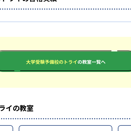
？
の合格実績は？
学受験予備校のトライ」を開校している教室は21教室であり、
式サイトにて合格実績を公開している。
大学受験予備校のトライ
の教室一覧へ
-
-
-
都大学
北海道大学
東北大学
-
-
-
州大学
一橋大学
東京工業大学
-
-
慶應義塾大学
上智大学
東京理科大
ライの教室
-
-
-
立教大学
中央大学
法政大学