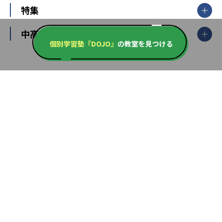
中学受験
特集
新潟県
富山県
石川県
福井県
個別教室のトライ
高校受験
東進ハイスクール
中部
開成番長直伝！子どもの受験を成功させる方法
中高一貫校・高校
大学受験
武田塾
愛知県
静岡県
岐阜県
三重県
長野県
個別学習塾『DOJO』
の教室を見つける
令和時代の失敗しない塾選び
資格取得・学び直し
山梨県
2020年代の教育
中学入試最前線
教育費・塾代
中学受験最前線
近畿
てら先生の教育業界基本メソッド
座談会
大学入試改革
大阪府
運動と遊びを考える
兵庫県
京都府
奈良県
和歌山県
教育全般
親子で極める家庭学習
滋賀県
令和の大学受験は情報戦！
大学受験塾の選び方
ママテクエグザム
情報Ⅰ、数学が苦手な人注目！最短距離の学力
中学受験に熱心な市区町村ランキング
中国
進化する中高一貫校・高校
アップ法
小学校受験
鳥取県
島根県
岡山県
広島県
山口県
悩み多き「大学受験」相談室
家庭教師
四国
英語・英会話・英検対策
徳島県
香川県
愛媛県
高知県
小学校教師が解説！中学受験のリアル
教育ニュース最前線
九州・沖縄
教育ジャーナリストが徹底解説！ 大学受験の羅
福岡県
佐賀県
長崎県
熊本県
大分県
針盤
宮崎県
鹿児島県
沖縄県