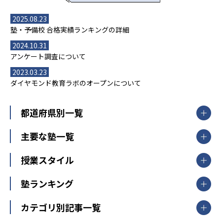
2025.08.23
塾・予備校 合格実績ランキングの詳細
2024.10.31
アンケート調査について
2023.03.23
ダイヤモンド教育ラボのオープンについて
都道府県別一覧
北海道・東北
主要な塾一覧
北海道
青森県
岩手県
宮城県
秋田県
【掲載塾一覧を見る】
授業スタイル
山形県
福島県
臨海セミナー
関東
個別指導
塾ランキング
東京個別指導学院
東京都
神奈川県
埼玉県
千葉県
茨城県
集団授業
個別指導塾TOMAS
栃木県
群馬県
中学受験ランキング
カテゴリ別記事一覧
オンライン指導
明光義塾
大学受験ランキング
北陸
映像授業
ナビ個別指導学院