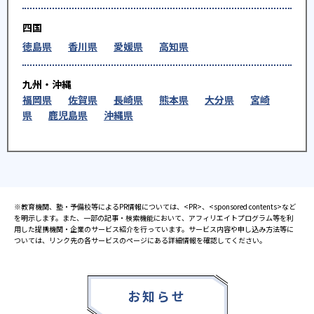
四国
徳島県
香川県
愛媛県
高知県
九州・沖縄
福岡県
佐賀県
長崎県
熊本県
大分県
宮崎
県
鹿児島県
沖縄県
※教育機関、塾・予備校等によるPR情報については、<PR>、<sponsored contents>など
を明示します。また、一部の記事・検索機能において、アフィリエイトプログラム等を利
用した提携機関・企業のサービス紹介を行っています。サービス内容や申し込み方法等に
ついては、リンク先の各サービスのページにある詳細情報を確認してください。
お知らせ