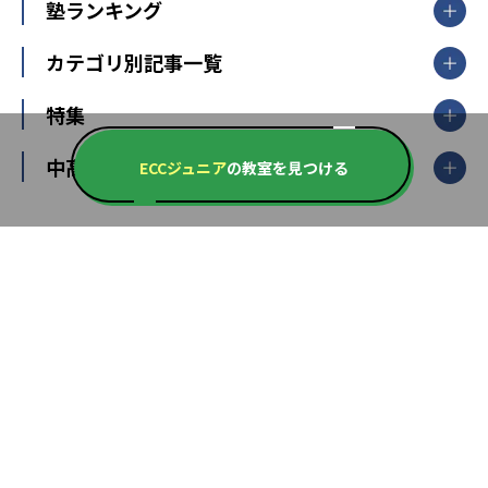
個別指導
塾ランキング
東京個別指導学院
東京都
神奈川県
埼玉県
千葉県
茨城県
集団授業
個別指導塾TOMAS
栃木県
群馬県
中学受験ランキング
カテゴリ別記事一覧
オンライン指導
明光義塾
大学受験ランキング
北陸
映像授業
ナビ個別指導学院
中学受験
特集
新潟県
富山県
石川県
福井県
個別教室のトライ
高校受験
東進ハイスクール
中部
開成番長直伝！子どもの受験を成功させる方法
中高一貫校・高校
大学受験
ECCジュニア
の教室を見つける
武田塾
愛知県
静岡県
岐阜県
三重県
長野県
令和時代の失敗しない塾選び
資格取得・学び直し
山梨県
2020年代の教育
中学入試最前線
教育費・塾代
中学受験最前線
近畿
てら先生の教育業界基本メソッド
座談会
大学入試改革
大阪府
運動と遊びを考える
兵庫県
京都府
奈良県
和歌山県
教育全般
親子で極める家庭学習
滋賀県
令和の大学受験は情報戦！
大学受験塾の選び方
ママテクエグザム
情報Ⅰ、数学が苦手な人注目！最短距離の学力
中学受験に熱心な市区町村ランキング
中国
進化する中高一貫校・高校
アップ法
小学校受験
鳥取県
島根県
岡山県
広島県
山口県
悩み多き「大学受験」相談室
家庭教師
四国
英語・英会話・英検対策
徳島県
香川県
愛媛県
高知県
小学校教師が解説！中学受験のリアル
教育ニュース最前線
九州・沖縄