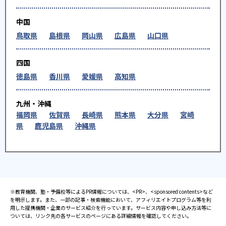
中国
鳥取県
島根県
岡山県
広島県
山口県
四国
徳島県
香川県
愛媛県
高知県
九州・沖縄
福岡県
佐賀県
長崎県
熊本県
大分県
宮崎
県
鹿児島県
沖縄県
※教育機関、塾・予備校等によるPR情報については、<PR>、<sponsored contents>など
を明示します。また、一部の記事・検索機能において、アフィリエイトプログラム等を利
用した提携機関・企業のサービス紹介を行っています。サービス内容や申し込み方法等に
ついては、リンク先の各サービスのページにある詳細情報を確認してください。