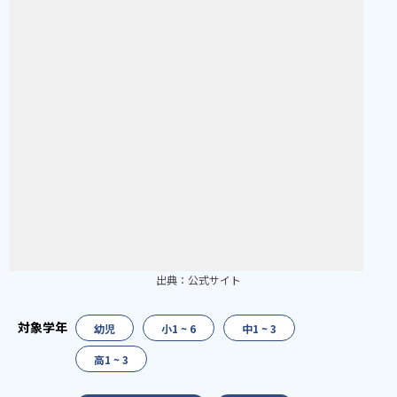
出典：
公式サイト
幼児
小1 ~ 6
中1 ~ 3
高1 ~ 3