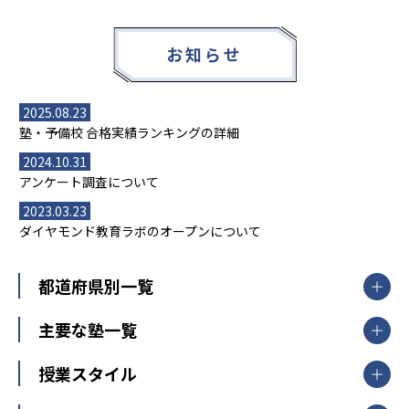
お知らせ
2025.08.23
塾・予備校 合格実績ランキングの詳細
2024.10.31
アンケート調査について
2023.03.23
ダイヤモンド教育ラボのオープンについて
都道府県別一覧
北海道・東北
主要な塾一覧
北海道
青森県
岩手県
宮城県
秋田県
【掲載塾一覧を見る】
授業スタイル
山形県
福島県
臨海セミナー
関東