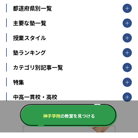
都道府県別一覧
北海道・東北
主要な塾一覧
北海道
青森県
岩手県
宮城県
秋田県
【掲載塾一覧を見る】
授業スタイル
山形県
福島県
臨海セミナー
関東
個別指導
塾ランキング
東京個別指導学院
東京都
神奈川県
埼玉県
千葉県
茨城県
集団授業
個別指導塾TOMAS
栃木県
群馬県
中学受験ランキング
カテゴリ別記事一覧
オンライン指導
明光義塾
大学受験ランキング
北陸
映像授業
ナビ個別指導学院
中学受験
特集
新潟県
富山県
石川県
福井県
個別教室のトライ
高校受験
東進ハイスクール
中部
開成番長直伝！子どもの受験を成功させる方法
中高一貫校・高校
大学受験
武田塾
愛知県
静岡県
岐阜県
三重県
長野県
令和時代の失敗しない塾選び
資格取得・学び直し
山梨県
2020年代の教育
中学入試最前線
教育費・塾代
神子学院
の教室を見つける
中学受験最前線
近畿
てら先生の教育業界基本メソッド
座談会
大学入試改革
大阪府
運動と遊びを考える
兵庫県
京都府
奈良県
和歌山県
教育全般
親子で極める家庭学習
滋賀県
令和の大学受験は情報戦！
大学受験塾の選び方