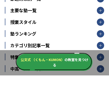
北海道・東北
主要な塾一覧
北海道
青森県
岩手県
宮城県
秋田県
【掲載塾一覧を見る】
授業スタイル
山形県
福島県
臨海セミナー
関東
個別指導
塾ランキング
東京個別指導学院
東京都
神奈川県
埼玉県
千葉県
茨城県
集団授業
個別指導塾TOMAS
栃木県
群馬県
中学受験ランキング
カテゴリ別記事一覧
オンライン指導
明光義塾
大学受験ランキング
北陸
映像授業
ナビ個別指導学院
中学受験
特集
新潟県
富山県
石川県
福井県
個別教室のトライ
公文式 （くもん・KUMON）
の教室を見つけ
高校受験
東進ハイスクール
る
中部
開成番長直伝！子どもの受験を成功させる方法
中高一貫校・高校
大学受験
武田塾
愛知県
静岡県
岐阜県
三重県
長野県
令和時代の失敗しない塾選び
資格取得・学び直し
山梨県
2020年代の教育
中学入試最前線
教育費・塾代
中学受験最前線
近畿
てら先生の教育業界基本メソッド
座談会
大学入試改革
大阪府
運動と遊びを考える
兵庫県
京都府
奈良県
和歌山県
教育全般
親子で極める家庭学習
滋賀県
令和の大学受験は情報戦！
大学受験塾の選び方
ママテクエグザム
情報Ⅰ、数学が苦手な人注目！最短距離の学力
中学受験に熱心な市区町村ランキング
中国