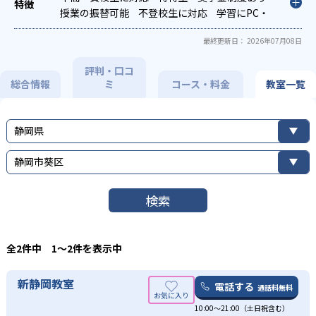
テスト対策
授業の振替可能
英検(英語検定)対策
不登校生に対応
漢検(漢字検
学習にPC・
定)対策
タブレットを利用
数学特化対策
オンライン対応
英語・英会話特化対
1科目から
最終更新日： 2026年07月08日
策
受講可能
その他科目別特化対策
季節講習のみの受講可
発達障害の
子どもに対応
自習室あり
評判・口コ
総合情報
ミ
コース・料金
教室一覧
静岡県
静岡市葵区
検索
全2件中 1〜2件を表示中
新静岡教室
電話する
通話料無料
10:00〜21:00（土日祝含む）