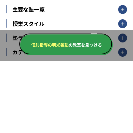
北海道・東北
主要な塾一覧
北海道
青森県
岩手県
宮城県
秋田県
【掲載塾一覧を見る】
授業スタイル
山形県
福島県
臨海セミナー
関東
個別指導
塾ランキング
東京個別指導学院
東京都
神奈川県
埼玉県
千葉県
茨城県
集団授業
個別指導塾TOMAS
個別指導の明光義塾
の教室を見つける
栃木県
群馬県
中学受験ランキング
カテゴリ別記事一覧
オンライン指導
明光義塾
大学受験ランキング
北陸
映像授業
ナビ個別指導学院
中学受験
特集
新潟県
富山県
石川県
福井県
個別教室のトライ
高校受験
東進ハイスクール
中部
開成番長直伝！子どもの受験を成功させる方法
中高一貫校・高校
大学受験
武田塾
愛知県
静岡県
岐阜県
三重県
長野県
令和時代の失敗しない塾選び
資格取得・学び直し
山梨県
2020年代の教育
中学入試最前線
教育費・塾代
中学受験最前線
近畿
てら先生の教育業界基本メソッド
座談会
大学入試改革
大阪府
運動と遊びを考える
兵庫県
京都府
奈良県
和歌山県
教育全般
親子で極める家庭学習
滋賀県
令和の大学受験は情報戦！
大学受験塾の選び方
ママテクエグザム
情報Ⅰ、数学が苦手な人注目！最短距離の学力
中学受験に熱心な市区町村ランキング
中国
進化する中高一貫校・高校
アップ法
小学校受験