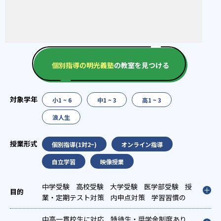
個別指導の明光義塾
の教室を見つける
小1 ~ 6
中1 ~ 3
高1 ~ 3
浪人生
個別指導(1対2~)
オンライン指導
自立学習
映像授業
中学受験
高校受験
大学受験
医学部受験
授
業・定期テスト対策
内申点対策
学習習慣の
定着
総合型選抜(旧AO)対策
推薦入試対策
学校別特化対策
中高一貫校生に対応
国公立大対策
特待生・奨学金制度あり
私大対策
共通