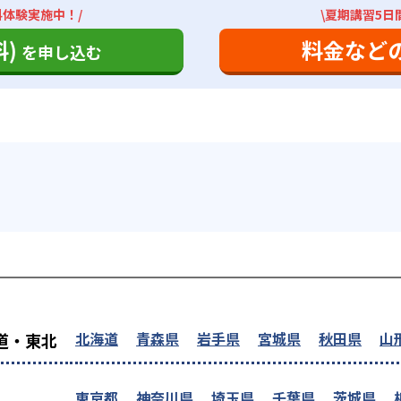
料体験実施中！/
\夏期講習5日
)
料金など
を申し込む
を探す
北海道
青森県
岩手県
宮城県
秋田県
山
道・東北
東京都
神奈川県
埼玉県
千葉県
茨城県