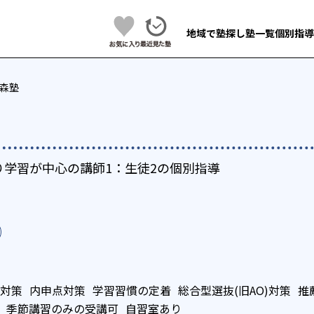
地域で塾探し
塾一覧
個別指導
森塾
り学習が中心の講師1：生徒2の個別指導
対策
内申点対策
学習習慣の定着
総合型選抜(旧AO)対策
推
季節講習のみの受講可
自習室あり