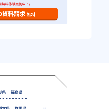
間無料体験実施中！/
の資料請求
無料
形県
福島県
栃木県
群馬県