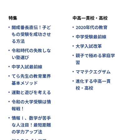
特集
中高一貫校・高校
開成番長直伝！子ど
2020年代の教育
もの受験を成功させ
中学受験最前線
る方法
大学入試改革
令和時代の失敗しな
親子で極める家庭学
い塾選び
習
中学入試最前線
ママテクエグザム
てら先生の教育業界
進化する中高一貫
基本メソッド
校・高校
運動と遊びを考える
令和の大学受験は情
報戦！
情報Ⅰ、数学が苦手
な人注目！最短距離
の学力アップ法