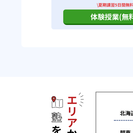
\夏期講習5日間無
体験授業(無料
エリアから塾
北海
関東