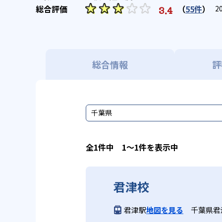
（
55件
）
3.4
2
総合情報
評
千葉県
全1件中 1〜1件を表示中
君津校
君津駅
地図を見る
千葉県君