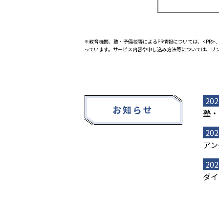
※教育機関、塾・予備校等によるPR情報については、<PR>、
っています。サービス内容や申し込み方法等については、リ
202
お知らせ
塾・
202
アン
202
ダイ