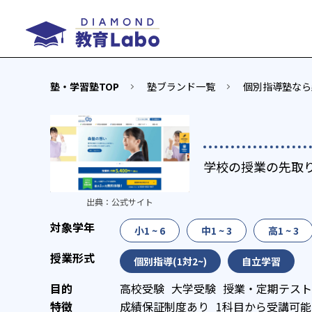
塾・学習塾TOP
塾ブランド一覧
個別指導塾なら
学校の授業の先取
出典：
公式サイト
小1 ~ 6
中1 ~ 3
高1 ~ 3
個別指導(1対2~)
自立学習
高校受験
大学受験
授業・定期テスト
成績保証制度あり
1科目から受講可能