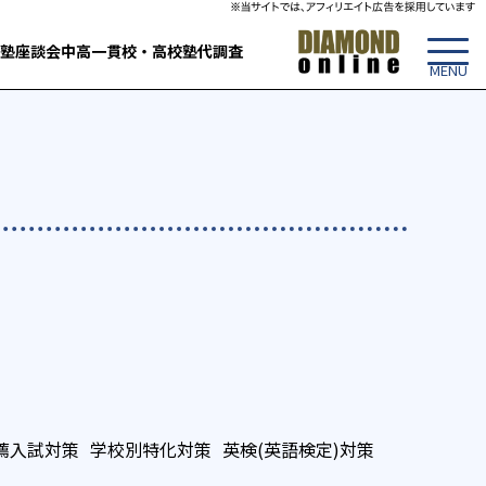
塾
座談会
中高一貫校・高校
塾代調査
薦入試対策
学校別特化対策
英検(英語検定)対策