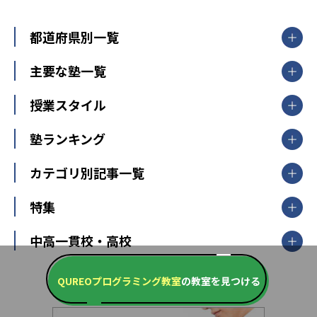
都道府県別一覧
北海道・東北
主要な塾一覧
北海道
青森県
岩手県
宮城県
秋田県
【掲載塾一覧を見る】
授業スタイル
山形県
福島県
臨海セミナー
関東
個別指導
塾ランキング
東京個別指導学院
東京都
神奈川県
埼玉県
千葉県
茨城県
集団授業
個別指導塾TOMAS
栃木県
群馬県
中学受験ランキング
カテゴリ別記事一覧
オンライン指導
明光義塾
大学受験ランキング
北陸
映像授業
ナビ個別指導学院
中学受験
特集
新潟県
富山県
石川県
福井県
個別教室のトライ
高校受験
東進ハイスクール
中部
開成番長直伝！子どもの受験を成功させる方法
中高一貫校・高校
大学受験
武田塾
愛知県
静岡県
岐阜県
三重県
長野県
令和時代の失敗しない塾選び
資格取得・学び直し
山梨県
2020年代の教育
中学入試最前線
教育費・塾代
QUREOプログラミング教室
の教室を見つける
中学受験最前線
近畿
てら先生の教育業界基本メソッド
座談会
大学入試改革
大阪府
運動と遊びを考える
兵庫県
京都府
奈良県
和歌山県
教育全般