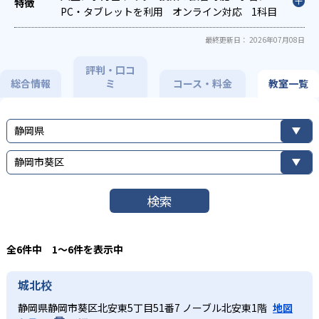
PC・タブレットを利用
オンライン対応
1科目
から受講可能
季節講習のみの受講可
自習室
最終更新日： 2026年07月08日
あり
評判・口コ
総合情報
ミ
コース・料金
教室一覧
静岡県
静岡市葵区
検索
全6件中 1〜6件を表示中
城北校
静岡県静岡市葵区北安東5丁目51番7 ノーブル北安東1階
地図