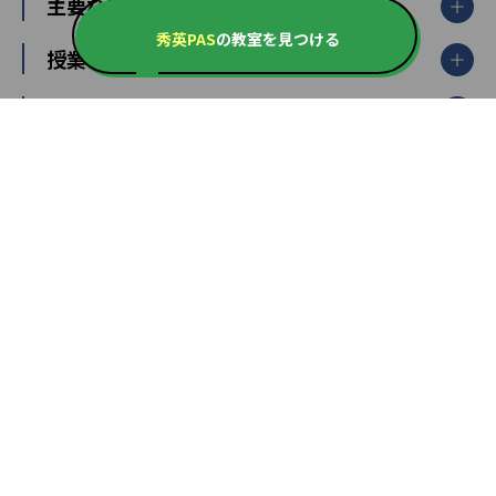
北海道・東北
主要な塾一覧
北海道
青森県
岩手県
宮城県
秋田県
秀英PAS
の教室を見つける
【掲載塾一覧を見る】
授業スタイル
山形県
福島県
臨海セミナー
関東
個別指導
塾ランキング
東京個別指導学院
東京都
神奈川県
埼玉県
千葉県
茨城県
集団授業
個別指導塾TOMAS
栃木県
群馬県
中学受験ランキング
カテゴリ別記事一覧
オンライン指導
明光義塾
大学受験ランキング
北陸
映像授業
ナビ個別指導学院
中学受験
特集
新潟県
富山県
石川県
福井県
個別教室のトライ
高校受験
東進ハイスクール
中部
開成番長直伝！子どもの受験を成功させる方法
中高一貫校・高校
大学受験
武田塾
愛知県
静岡県
岐阜県
三重県
長野県
令和時代の失敗しない塾選び
資格取得・学び直し
山梨県
2020年代の教育
中学入試最前線
教育費・塾代
中学受験最前線
近畿
てら先生の教育業界基本メソッド
座談会
大学入試改革
大阪府
運動と遊びを考える
兵庫県
京都府
奈良県
和歌山県
教育全般
親子で極める家庭学習
滋賀県
令和の大学受験は情報戦！
大学受験塾の選び方
ママテクエグザム
情報Ⅰ、数学が苦手な人注目！最短距離の学力
中学受験に熱心な市区町村ランキング
中国
進化する中高一貫校・高校
アップ法
小学校受験
鳥取県
島根県
岡山県
広島県
山口県
悩み多き「大学受験」相談室
家庭教師