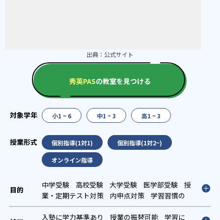
出典：
公式サイト
秀英PAS
の教室を見つける
小1 ~ 6
中1 ~ 3
高1 ~ 3
個別指導(1対1)
個別指導(1対2~)
オンライン指導
中学受験
高校受験
大学受験
医学部受験
授
業・定期テスト対策
内申点対策
学習習慣の
定着
国公立大対策
私大対策
共通テスト対
策
入塾に学力基準あり
英検(英語検定)対策
授業の振替可能
学習に