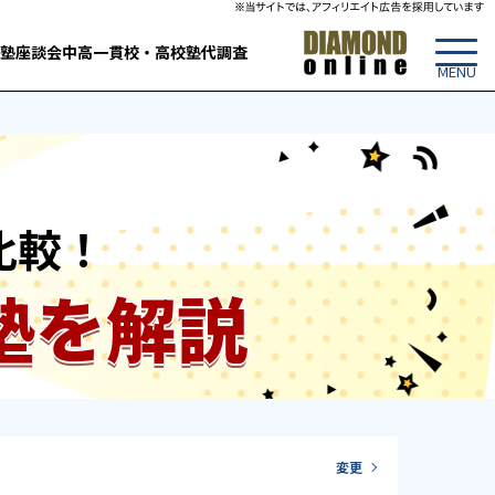
塾
座談会
中高一貫校・高校
塾代調査
比較！
塾を解説
変更