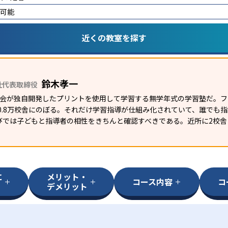
講可能
近くの教室を探す
鈴木孝一
社代表取締役
研究会が独自開発したプリントを使用して学習する無学年式の学習塾だ。
外0.8万校舎にのぼる。それだけ学習指導が仕組み化されていて、誰でも
びでは子どもと指導者の相性をきちんと確認すべきである。近所に2校舎
に
メリット・
コース内容
コ
デメリット