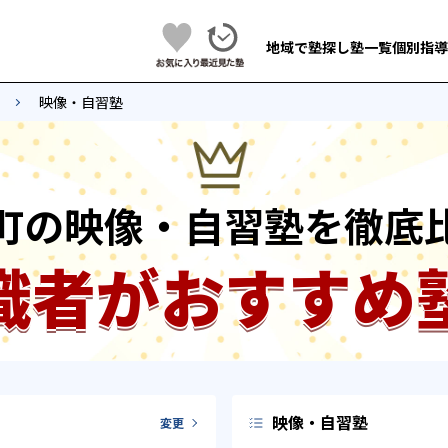
地域で塾探し
塾一覧
個別指導
映像・自習塾
町の映像・自習塾を徹底
識者がおすすめ
映像・自習塾
変更