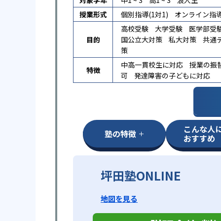
対象学年
中1 ~ 3
高1 ~ 3
浪人生
授業形式
個別指導(1対1)
オンライン指
高校受験
大学受験
医学部受
目的
国公立大対策
私大対策
共通
策
中高一貫校生に対応
授業の振
特徴
可
発達障害の子どもに対応
こんな人
塾の特徴
おすすめ
坪田塾ONLINE
地図を見る