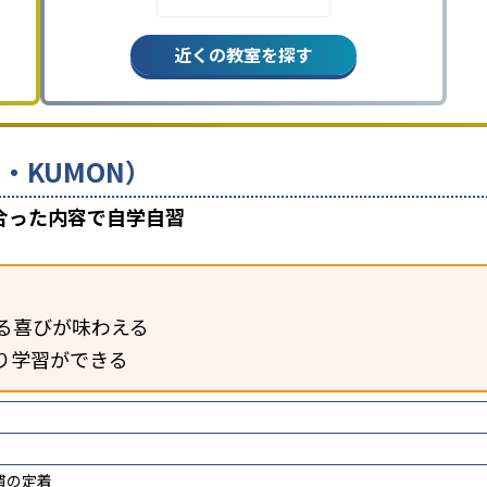
近くの教室を探す
・KUMON）
合った内容で自学自習
る喜びが味わえる
り学習ができる
慣の定着