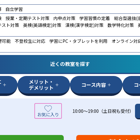
導
自立学習
験
授業・定期テスト対策
内申点対策
学習習慣の定着
総合型選抜(旧
テスト対策
英検(英語検定)対策
漢検(漢字検定)対策
数学特化対策
替可能
不登校生に対応
学習にPC・タブレットを利用
オンライン対
近くの教室を探す
に
メリット・
コース内容
コ
デメリット
10:00～19:00（土日祝も受付）