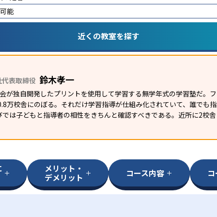
講可能
近くの教室を探す
鈴木孝一
社代表取締役
研究会が独自開発したプリントを使用して学習する無学年式の学習塾だ。
外0.8万校舎にのぼる。それだけ学習指導が仕組み化されていて、誰でも
びでは子どもと指導者の相性をきちんと確認すべきである。近所に2校舎
に
メリット・
コース内容
コ
デメリット