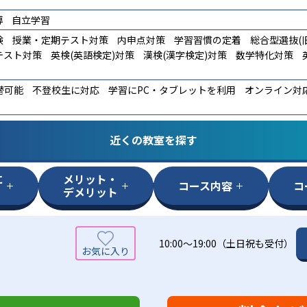
導
自立学習
験
授業・定期テスト対策
内申点対策
学習習慣の定着
総合型選抜(旧
テスト対策
英検(英語検定)対策
漢検(漢字検定)対策
数学特化対策
替可能
不登校生に対応
学習にPC・タブレットを利用
オンライン対
近くの教室を探す
に
メリット・
コース内容
コ
デメリット
10:00～19:00（土日祝も受付）