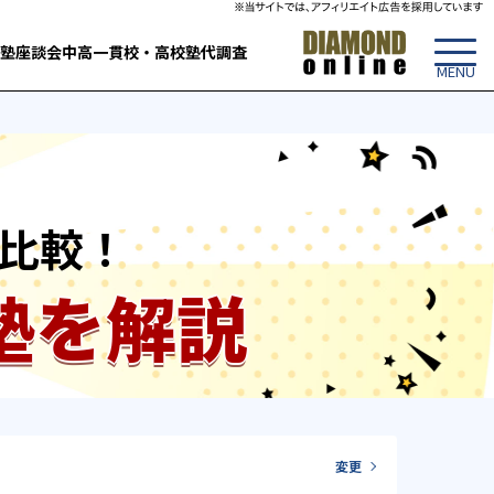
塾
座談会
中高一貫校・高校
塾代調査
比較！
塾を解説
変更