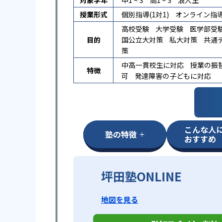
対象学年
中1 ~ 3
高1 ~ 3
浪人生
授業形式
個別指導(1対1)
オンライン指
高校受験
大学受験
医学部受
目的
国公立大対策
私大対策
共通
策
中高一貫校生に対応
授業の振
特徴
可
発達障害の子どもに対応
こんな人
塾の特徴
おすすめ
坪田塾ONLINE
地図を見る