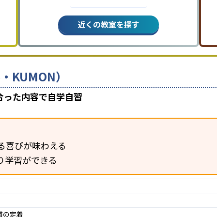
近くの教室を探す
・KUMON）
合った内容で自学自習
る喜びが味わえる
り学習ができる
慣の定着