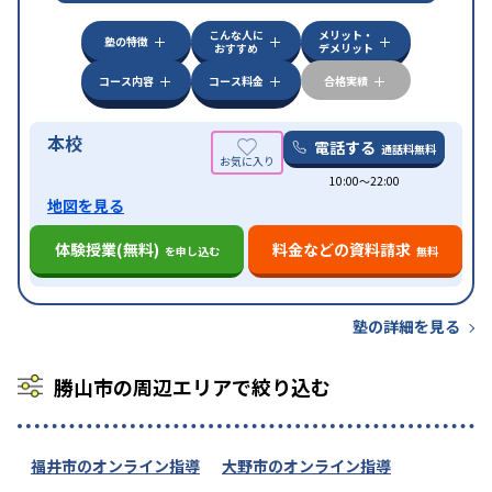
特徴
可能
不登校生に対応
学習にPC・タブレットを利用
こんな人に
メリット・
オンライン対応
1科目から受講可能
塾の特徴
おすすめ
デメリット
コース内容
コース料金
合格実績
本校
電話する
通話料無料
10:00〜22:00
地図を見る
体験授業(無料)
料金などの資料請求
を申し込む
無料
塾の詳細を見る
勝山市の周辺エリアで絞り込む
福井市のオンライン指導
大野市のオンライン指導