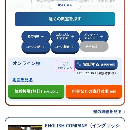
大学受験
医学部受験
授業・定期テスト対策
内申点
続きを見る
目的
対策
学習習慣の定着
総合型選抜(旧AO)対策
推薦入
試対策
学校別特化対策
近くの教室を探す
中高一貫校生に対応
授業の振替可能
不登校生に対
特徴
応
学習にPC・タブレットを利用
オンライン対応
1
科目から受講可能
こんな人に
メリット・
塾の特徴
おすすめ
デメリット
コース内容
コース料金
合格実績
オンライン校
電話する
通話料無料
13:00-22:00(土日祝日問わず)
地図を見る
体験授業(無料)
料金などの資料請求
を申し込む
無料
塾の詳細を見る
ENGLISH COMPANY（イングリッシ