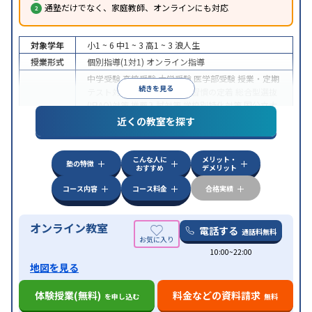
通塾だけでなく、家庭教師、オンラインにも対応
対象学年
小1 ~ 6
中1 ~ 3
高1 ~ 3
浪人生
授業形式
個別指導(1対1)
オンライン指導
中学受験
高校受験
大学受験
医学部受験
授業・定期
続きを見る
テスト対策
内申点対策
学習習慣の定着
総合型選抜
(旧AO)対策
推薦入試対策
学校別特化対策
国公立大
目的
対策
私大対策
共通テスト対策
英検(英語検定)対策
近くの教室を探す
漢検(漢字検定)対策
数学特化対策
英語・英会話特化
対策
その他科目別特化対策
こんな人に
メリット・
中高一貫校生に対応
授業の振替可能
不登校生に対
塾の特徴
おすすめ
デメリット
特徴
応
オンライン対応
1科目から受講可能
季節講習の
みの受講可
自習室あり
コース内容
コース料金
合格実績
オンライン教室
電話する
通話料無料
10:00~22:00
地図を見る
体験授業(無料)
料金などの資料請求
を申し込む
無料