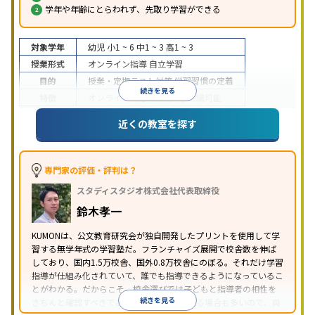
学年や年齢にとらわれず、先取り学習ができる
対象学年
幼児
小1 ~ 6
中1 ~ 3
高1 ~ 3
授業形式
オンライン指導
自立学習
目的
授業・定期テスト対策
学習習慣の定着
続きを見る
特徴
オンライン対応
1科目から受講可能
近くの教室を探す
専門家の評価・評判は？
スタディスタジオ株式会社代表取締役
鈴木孝一
KUMONは、公文教育研究会が独自開発したプリントを使用して学
習する無学年式の学習塾だ。フランチャイズ展開で校舎数を伸ば
しており、国内1.5万校舎、国外0.8万校舎にのぼる。それだけ学習
指導が仕組み化されていて、誰でも指導できるようになっているこ
とがわかる。だからこそ、校舎選びでは子どもと指導者の相性を
続きを見る
きちんと確認すべきである。近所に2校舎ある場合も多いので、両