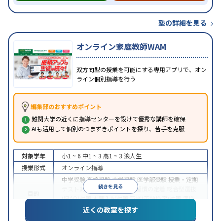
塾の詳細を見る
オンライン家庭教師WAM
双方向型の授業を可能にする専用アプリで、オン
ライン個別指導を行う
編集部のおすすめポイント
難関大学の近くに指導センターを設けて優秀な講師を確保
AIも活用して個別のつまずきポイントを探り、苦手を克服
対象学年
小1 ~ 6
中1 ~ 3
高1 ~ 3
浪人生
授業形式
オンライン指導
中学受験
高校受験
大学受験
医学部受験
授業・定期
続きを見る
テスト対策
内申点対策
学習習慣の定着
総合型選抜
目的
(旧AO)対策
推薦入試対策
英検(英語検定)対策
漢検
(漢字検定)対策
近くの教室を探す
中高一貫校生に対応
成績保証制度あり
授業の振替