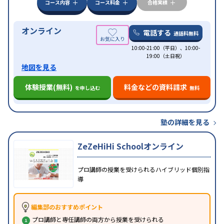
コース内容
コース料金
合格実績
オンライン
電話する
通話料無料
10:00-21:00（平日）、10:00-
19:00（土日祝）
地図を見る
体験授業(無料)
料金などの資料請求
を申し込む
無料
塾の詳細を見る
ZeZeHiHi Schoolオンライン
プロ講師の授業を受けられるハイブリッド個別指
導
編集部のおすすめポイント
プロ講師と専任講師の両方から授業を受けられる