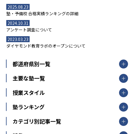
2025.08.23
塾・予備校 合格実績ランキングの詳細
2024.10.31
アンケート調査について
2023.03.23
ダイヤモンド教育ラボのオープンについて
都道府県別一覧
北海道・東北
主要な塾一覧
北海道
青森県
岩手県
宮城県
秋田県
【掲載塾一覧を見る】
授業スタイル
山形県
福島県
臨海セミナー
関東
個別指導
塾ランキング
東京個別指導学院
東京都
神奈川県
埼玉県
千葉県
茨城県
集団授業
個別指導塾TOMAS
栃木県
群馬県
中学受験ランキング
カテゴリ別記事一覧
オンライン指導
明光義塾
大学受験ランキング
北陸
映像授業
ナビ個別指導学院