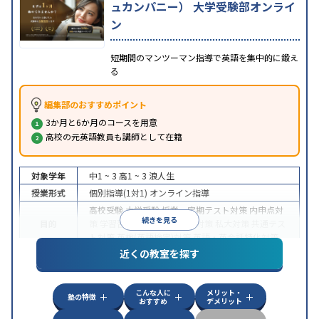
ュカンパニー） 大学受験部オンライ
ン
短期間のマンツーマン指導で英語を集中的に鍛え
る
編集部のおすすめポイント
3か月と6か月のコースを用意
高校の元英語教員も講師として在籍
対象学年
中1 ~ 3
高1 ~ 3
浪人生
授業形式
個別指導(1対1)
オンライン指導
高校受験
大学受験
授業・定期テスト対策
内申点対
続きを見る
目的
策
学習習慣の定着
国公立大対策
私大対策
共通テス
ト対策
英検(英語検定)対策
英語・英会話特化対策
近くの教室を探す
中高一貫校生に対応
授業の振替可能
不登校生に対
特徴
応
学習にPC・タブレットを利用
オンライン対応
1
科目から受講可能
こんな人に
メリット・
塾の特徴
おすすめ
デメリット