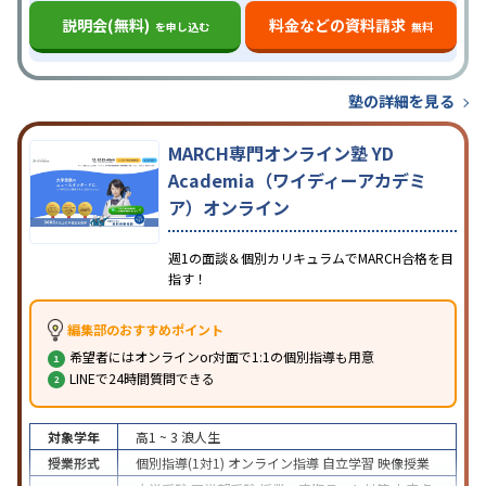
説明会(無料)
料金などの資料請求
を申し込む
無料
塾の詳細を見る
MARCH専門オンライン塾 YD
Academia（ワイディーアカデミ
ア）オンライン
週1の面談＆個別カリキュラムでMARCH合格を目
指す！
編集部のおすすめポイント
希望者にはオンラインor対面で1:1の個別指導も用意
LINEで24時間質問できる
対象学年
高1 ~ 3
浪人生
授業形式
個別指導(1対1)
オンライン指導
自立学習
映像授業