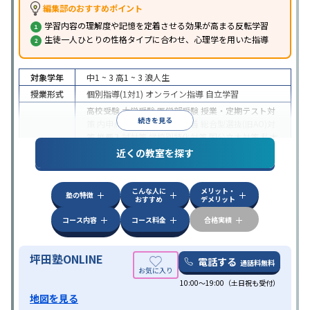
編集部のおすすめポイント
学習内容の理解度や記憶を定着させる効果が高まる反転学習
生徒一人ひとりの性格タイプに合わせ、心理学を用いた指導
対象学年
中1 ~ 3
高1 ~ 3
浪人生
授業形式
個別指導(1対1)
オンライン指導
自立学習
高校受験
大学受験
医学部受験
授業・定期テスト対
続きを見る
策
内申点対策
学習習慣の定着
総合型選抜(旧AO)対
策
推薦入試対策
学校別特化対策
国公立大対策
私大
目的
対策
共通テスト対策
英検(英語検定)対策
漢検(漢字
近くの教室を探す
検定)対策
数学特化対策
英語・英会話特化対策
その
他科目別特化対策
こんな人に
メリット・
中高一貫校生に対応
授業の振替可能
不登校生に対
塾の特徴
おすすめ
デメリット
応
学習にPC・タブレットを利用
オンライン対応
1
特徴
科目から受講可能
季節講習のみの受講可
発達障害
コース内容
コース料金
合格実績
の子どもに対応
坪田塾ONLINE
電話する
通話料無料
10:00～19:00（土日祝も受付）
地図を見る