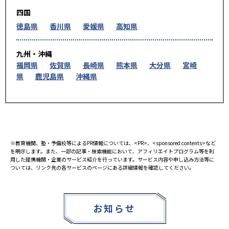
四国
徳島県
香川県
愛媛県
高知県
九州・沖縄
福岡県
佐賀県
長崎県
熊本県
大分県
宮崎
県
鹿児島県
沖縄県
※教育機関、塾・予備校等によるPR情報については、<PR>、<sponsored contents>など
を明示します。また、一部の記事・検索機能において、アフィリエイトプログラム等を利
用した提携機関・企業のサービス紹介を行っています。サービス内容や申し込み方法等に
ついては、リンク先の各サービスのページにある詳細情報を確認してください。
お知らせ