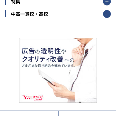
中学受験
特集
新潟県
富山県
石川県
福井県
個別教室のトライ
高校受験
東進ハイスクール
中部
開成番長直伝！子どもの受験を成功させる方法
中高一貫校・高校
大学受験
武田塾
愛知県
静岡県
岐阜県
三重県
長野県
令和時代の失敗しない塾選び
資格取得・学び直し
山梨県
2020年代の教育
中学入試最前線
教育費・塾代
中学受験最前線
近畿
てら先生の教育業界基本メソッド
座談会
大学入試改革
大阪府
運動と遊びを考える
兵庫県
京都府
奈良県
和歌山県
教育全般
親子で極める家庭学習
滋賀県
令和の大学受験は情報戦！
大学受験塾の選び方
ママテクエグザム
情報Ⅰ、数学が苦手な人注目！最短距離の学力
中学受験に熱心な市区町村ランキング
中国
進化する中高一貫校・高校
アップ法
小学校受験
鳥取県
島根県
岡山県
広島県
山口県
悩み多き「大学受験」相談室
家庭教師
四国
英語・英会話・英検対策
徳島県
香川県
愛媛県
高知県
小学校教師が解説！中学受験のリアル
教育ニュース最前線
九州・沖縄
教育ジャーナリストが徹底解説！ 大学受験の羅
福岡県
佐賀県
長崎県
熊本県
大分県
針盤
宮崎県
鹿児島県
沖縄県