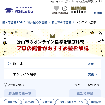
塾・学習塾TOP
福井県の学習塾
勝山市の学習塾
オンライン指導
勝山市のオンライン指導を徹底比較！
プロの識者がおすすめ塾を解説
勝山市
変更
オンライン指導
変更
表示順について
全6件中 1〜6件を表示中
勝山市の塾一覧
個別指導塾
中学受験
高校受験
大学受験
授業・定期テスト対策
学習習慣の