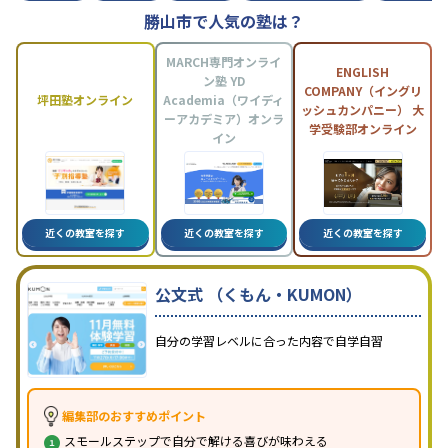
勝山市で人気の塾は？
MARCH専門オンライ
ENGLISH
ン塾 YD
COMPANY（イングリ
坪田塾オンライン
Academia（ワイディ
ッシュカンパニー） 大
ーアカデミア）オンラ
学受験部オンライン
イン
近くの教室を探す
近くの教室を探す
近くの教室を探す
公文式 （くもん・KUMON）
自分の学習レベルに合った内容で自学自習
編集部のおすすめポイント
スモールステップで自分で解ける喜びが味わえる