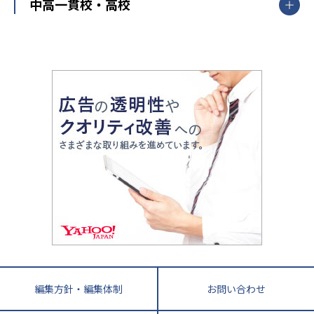
開成番長直伝！子どもの受験を成功させる方法
中高一貫校・高校
大学受験
武田塾
愛知県
静岡県
岐阜県
三重県
長野県
令和時代の失敗しない塾選び
資格取得・学び直し
山梨県
2020年代の教育
中学入試最前線
教育費・塾代
中学受験最前線
近畿
てら先生の教育業界基本メソッド
座談会
大学入試改革
大阪府
運動と遊びを考える
兵庫県
京都府
奈良県
和歌山県
教育全般
親子で極める家庭学習
滋賀県
令和の大学受験は情報戦！
大学受験塾の選び方
ママテクエグザム
情報Ⅰ、数学が苦手な人注目！最短距離の学力
中学受験に熱心な市区町村ランキング
中国
進化する中高一貫校・高校
アップ法
小学校受験
鳥取県
島根県
岡山県
広島県
山口県
悩み多き「大学受験」相談室
家庭教師
四国
英語・英会話・英検対策
徳島県
香川県
愛媛県
高知県
小学校教師が解説！中学受験のリアル
教育ニュース最前線
九州・沖縄
教育ジャーナリストが徹底解説！ 大学受験の羅
福岡県
佐賀県
長崎県
熊本県
大分県
針盤
宮崎県
鹿児島県
沖縄県
編集方針・編集体制
お問い合わせ