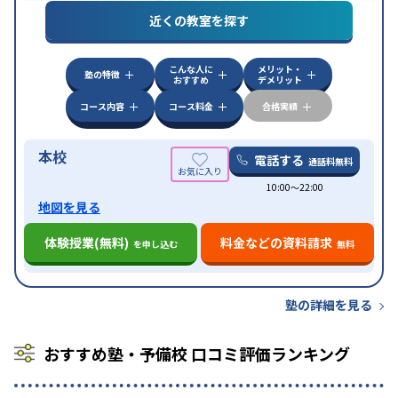
(漢字検定)対策
近くの教室を探す
中高一貫校生に対応
成績保証制度あり
授業の振替
特徴
可能
不登校生に対応
学習にPC・タブレットを利用
こんな人に
メリット・
オンライン対応
1科目から受講可能
塾の特徴
おすすめ
デメリット
コース内容
コース料金
合格実績
本校
電話する
通話料無料
10:00〜22:00
地図を見る
体験授業(無料)
料金などの資料請求
を申し込む
無料
塾の詳細を見る
おすすめ塾・予備校 口コミ評価ランキング