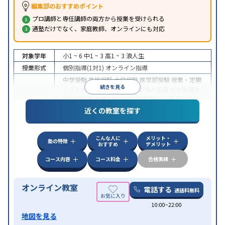
編集部のおすすめポイント
プロ講師と専任講師の両方から授業を受けられる
通塾だけでなく、家庭教師、オンラインにも対応
対象学年
小1 ~ 6
中1 ~ 3
高1 ~ 3
浪人生
授業形式
個別指導(1対1)
オンライン指導
中学受験
高校受験
大学受験
医学部受験
授業・定期
続きを見る
テスト対策
内申点対策
学習習慣の定着
総合型選抜
(旧AO)対策
推薦入試対策
学校別特化対策
国公立大
目的
対策
私大対策
共通テスト対策
英検(英語検定)対策
近くの教室を探す
漢検(漢字検定)対策
数学特化対策
英語・英会話特化
対策
その他科目別特化対策
こんな人に
メリット・
中高一貫校生に対応
授業の振替可能
不登校生に対
塾の特徴
おすすめ
デメリット
特徴
応
オンライン対応
1科目から受講可能
季節講習の
みの受講可
自習室あり
コース内容
コース料金
合格実績
オンライン教室
電話する
通話料無料
10:00~22:00
地図を見る