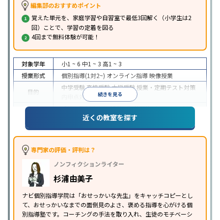
編集部のおすすめポイント
覚えた単元を、家庭学習や自習室で最低3回解く（小学生は2
回）ことで、学習の定着を図る
4回まで無料体験が可能！
対象学年
小1 ~ 6
中1 ~ 3
高1 ~ 3
授業形式
個別指導(1対2~)
オンライン指導
映像授業
中学受験
高校受験
大学受験
授業・定期テスト対策
目的
続きを見る
内申点対策
学習習慣の定着
成績保証制度あり
授業の振替可能
オンライン対応
近くの教室を探す
特徴
1科目から受講可能
季節講習のみの受講可
自習室あ
り
※2023年3月調査。
小学校高学年の個別指導塾アンケート調査方法
を参
照
専門家の評価・評判は？
ノンフィクションライター
杉浦由美子
ナビ個別指導学院は「おせっかいな先生」をキャッチコピーとし
て、おせっかいなまでの面倒見のよさ、褒める指導を心がける個
別指導塾です。コーチングの手法を取り入れ、生徒のモチベーシ