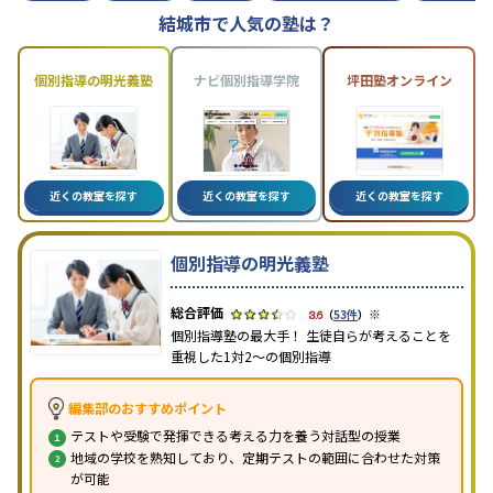
結城市で人気の塾は？
個別指導の明光義塾
ナビ個別指導学院
坪田塾オンライン
近くの教室を探す
近くの教室を探す
近くの教室を探す
個別指導の明光義塾
※
3.6
（
53件
）
個別指導塾の最大手！ 生徒自らが考えることを
重視した1対2〜の個別指導
編集部のおすすめポイント
テストや受験で発揮できる考える力を養う対話型の授業
地域の学校を熟知しており、定期テストの範囲に合わせた対策
が可能