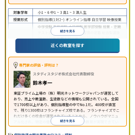
対象学年
小1 ~ 6
中1 ~ 3
高1 ~ 3
浪人生
授業形式
個別指導(1対2~)
オンライン指導
自立学習
映像授業
中学受験
高校受験
大学受験
医学部受験
授業・定期
続きを見る
テスト対策
内申点対策
学習習慣の定着
総合型選抜
(旧AO)対策
推薦入試対策
学校別特化対策
国公立大
目的
対策
私大対策
共通テスト対策
英検(英語検定)対策
近くの教室を探す
漢検(漢字検定)対策
数学特化対策
英語・英会話特化
対策
その他科目別特化対策
中高一貫校生に対応
特待生・奨学金制度あり
授業
専門家の評価・評判は？
の振替可能
不登校生に対応
学習にPC・タブレット
スタディスタジオ株式会社代表取締役
特徴
を利用
オンライン対応
1科目から受講可能
季節講
習のみの受講可
発達障害の子どもに対応
自習室あ
鈴木孝一
り
※2023年3月調査。
小学校高学年の個別指導塾アンケート調査方法
を参
東証プライム上場の（株）明光ネットワークジャパンが運営して
おり、売上や教室数、生徒数などの情報も公開されている。全国
照
で1700校以上があり、個別指導塾の中でNo.1だ。400校が直営
で、残り1300校はフランチャイズ校である。フランチャイズでこ
れだけ多くの校舎が運営されていることから、ノウハウがマニュ
続きを見る
アル化され、特定の優秀な人材に依存しない教育が実現できてい
ることが推測される。
個別指導の明光義塾の口コミ・評判