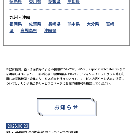
徳島県
香川県
愛媛県
高知県
九州・沖縄
福岡県
佐賀県
長崎県
熊本県
大分県
宮崎
県
鹿児島県
沖縄県
※教育機関、塾・予備校等によるPR情報については、<PR>、<sponsored contents>など
を明示します。また、一部の記事・検索機能において、アフィリエイトプログラム等を利
用した提携機関・企業のサービス紹介を行っています。サービス内容や申し込み方法等に
ついては、リンク先の各サービスのページにある詳細情報を確認してください。
お知らせ
2025.08.23
塾・予備校 合格実績ランキングの詳細