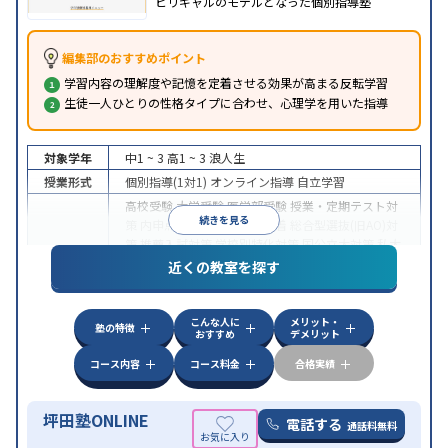
ビリギャルのモデルとなった個別指導塾
編集部のおすすめポイント
学習内容の理解度や記憶を定着させる効果が高まる反転学習
生徒一人ひとりの性格タイプに合わせ、心理学を用いた指導
対象学年
中1 ~ 3
高1 ~ 3
浪人生
授業形式
個別指導(1対1)
オンライン指導
自立学習
高校受験
大学受験
医学部受験
授業・定期テスト対
続きを見る
策
内申点対策
学習習慣の定着
総合型選抜(旧AO)対
策
推薦入試対策
学校別特化対策
国公立大対策
私大
目的
対策
共通テスト対策
英検(英語検定)対策
漢検(漢字
近くの教室を探す
検定)対策
数学特化対策
英語・英会話特化対策
その
他科目別特化対策
こんな人に
メリット・
中高一貫校生に対応
授業の振替可能
不登校生に対
塾の特徴
おすすめ
デメリット
応
学習にPC・タブレットを利用
オンライン対応
1
特徴
科目から受講可能
季節講習のみの受講可
発達障害
コース内容
コース料金
合格実績
の子どもに対応
坪田塾ONLINE
電話する
通話料無料