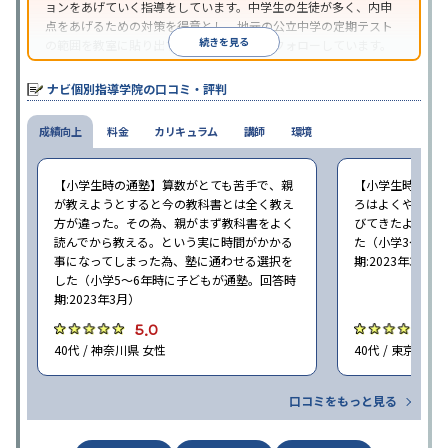
ョンをあげていく指導をしています。中学生の生徒が多く、内申
点をあげるための対策を得意とし、地元の公立中学の定期テスト
続きを見る
の範囲を教室に貼り出すなど手厚く学習をフォローしています。
オリジナルテキストを使用しており、特に英語は各教科書に合わ
せたテキストを使った「先取り学習」で理解度を深められます。
ナビ個別指導学院の口コミ・評判
成績向上
料金
カリキュラム
講師
環境
【小学生時の通塾】算数がとても苦手で、親
【小学生時の通
が教えようとすると今の教科書とは全く教え
ろはよくやり方
方が違った。その為、親がまず教科書をよく
びてきたようで
読んでから教える。という実に時間がかかる
た（小学3〜6年
事になってしまった為、塾に通わせる選択を
期:2023年3月）
した（小学5〜6年時に子どもが通塾。回答時
期:2023年3月）
5.0
4
40代 / 神奈川県 女性
40代 / 東京都 女
口コミをもっと見る