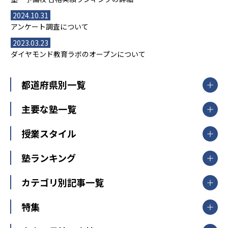
2024.10.31
アンケート調査について
2023.03.23
ダイヤモンド教育ラボのオープンについて
都道府県別一覧
北海道・東北
主要な塾一覧
北海道
青森県
岩手県
宮城県
秋田県
【掲載塾一覧を見る】
授業スタイル
山形県
福島県
臨海セミナー
関東
個別指導
塾ランキング
東京個別指導学院
東京都
神奈川県
埼玉県
千葉県
茨城県
集団授業
個別指導塾TOMAS
栃木県
群馬県
中学受験ランキング
カテゴリ別記事一覧
オンライン指導
明光義塾
大学受験ランキング
北陸
映像授業
ナビ個別指導学院
中学受験
特集
新潟県
富山県
石川県
福井県
個別教室のトライ
高校受験
東進ハイスクール
中部