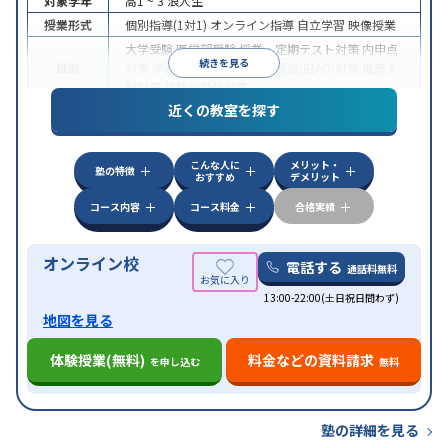
対象学年
高1 ~ 3
浪人生
授業形式
個別指導(1対1)
オンライン指導
自立学習
映像授業
大学受験
医学部受験
授業・定期テスト対策
内申点
続きを見る
目的
対策
学習習慣の定着
総合型選抜(旧AO)対策
推薦入
試対策
学校別特化対策
近くの教室を探す
中高一貫校生に対応
授業の振替可能
不登校生に対
特徴
応
学習にPC・タブレットを利用
オンライン対応
1
科目から受講可能
こんな人に
メリット・
塾の特徴
おすすめ
デメリット
コース内容
コース料金
合格実績
オンライン校
電話する
通話料無料
13:00-22:00(土日祝日問わず)
地図を見る
体験授業(無料)
料金などの資料請求
を申し込む
無料
塾の詳細を見る