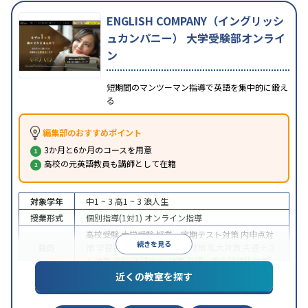
ENGLISH COMPANY（イングリッシ
ュカンパニー） 大学受験部オンライ
ン
短期間のマンツーマン指導で英語を集中的に鍛え
る
編集部のおすすめポイント
3か月と6か月のコースを用意
高校の元英語教員も講師として在籍
対象学年
中1 ~ 3
高1 ~ 3
浪人生
授業形式
個別指導(1対1)
オンライン指導
高校受験
大学受験
授業・定期テスト対策
内申点対
続きを見る
目的
策
学習習慣の定着
国公立大対策
私大対策
共通テス
ト対策
英検(英語検定)対策
英語・英会話特化対策
近くの教室を探す
中高一貫校生に対応
授業の振替可能
不登校生に対
特徴
応
学習にPC・タブレットを利用
オンライン対応
1
科目から受講可能