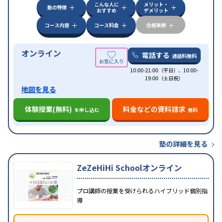
こんな人に
メリット・
塾の特徴
おすすめ
デメリット
コース内容
コース料金
合格実績
オンライン
電話する
通話料無料
10:00-21:00（平日）、10:00-
19:00（土日祝）
地図を見る
体験授業(無料)
料金などの資料請求
を申し込む
無料
塾の詳細を見る
ZeZeHiHi Schoolオンライン
プロ講師の授業を受けられるハイブリッド個別指
導