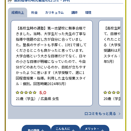
成績向上
料金
カリキュラム
講師
環境
【高校生時の通塾】第一志望校に無事合格で
【高校生時の通
きました。当時、大学生だった先生の丁寧な
て、目標や勉強
指導や宿題の出し方が自分に合っていまし
くれたことが、
た。塾長のサポートも手厚く、1対1で接して
る（大学受験で、
くださるところも良かったと思っています。
受講料は月35,
大学合格という大きな目標だけでなく、日々
スタイル：個別、
の小さな目標が明確になっていたので、今自
年5月）
分がどのあたりにいるのか、目処が立ちやす
かったように思います（大学受験で、週に1
回程度授業・指導。利用した主な授業スタイ
ル：個別。回答時期2024年5月）
5.0
4
21歳（学生） / 広島県 女性
20歳（学生） / 
口コミをもっと見る
こんな人に
メリット・
塾の特徴