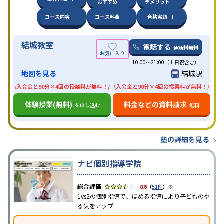
おすすめ
デメリット
コース内容
コース料金
合格実績
結城教室
電話する
通話料無料
10:00〜21:00（土日祝含む）
地図を見る
結城駅
\入会金と90分×4回の授業料が無料！/
\入会金と90分×4回の授業料が無料！/
体験授業(無料)
料金などの資料請求
を申し込む
無料
塾の詳細を見る
ナビ個別指導学院
※
3.5
（
51件
）
1vs2の個別指導で、ほめる指導により子どものや
る気をアップ