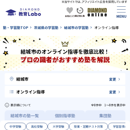
塾・学習塾TOP
茨城県の学習塾
結城市の学習塾
オンライン指導
結城市のオンライン指導を徹底比較！
プロの識者がおすすめ塾を解説
結城市
変更
オンライン指導
変更
表示順について
全8件中 1〜8件を表示中
結城市の塾一覧
個別指導塾
集団塾
中学受験
高校受験
大学受験
授業・定期テスト対策
学習習慣の