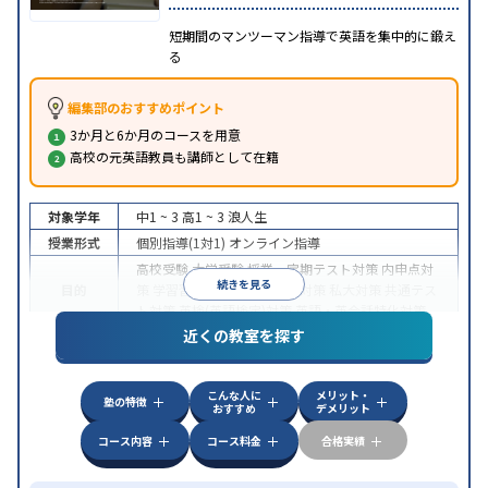
短期間のマンツーマン指導で英語を集中的に鍛え
る
編集部のおすすめポイント
3か月と6か月のコースを用意
高校の元英語教員も講師として在籍
対象学年
中1 ~ 3
高1 ~ 3
浪人生
授業形式
個別指導(1対1)
オンライン指導
高校受験
大学受験
授業・定期テスト対策
内申点対
続きを見る
目的
策
学習習慣の定着
国公立大対策
私大対策
共通テス
ト対策
英検(英語検定)対策
英語・英会話特化対策
近くの教室を探す
中高一貫校生に対応
授業の振替可能
不登校生に対
特徴
応
学習にPC・タブレットを利用
オンライン対応
1
科目から受講可能
こんな人に
メリット・
塾の特徴
おすすめ
デメリット
コース内容
コース料金
合格実績