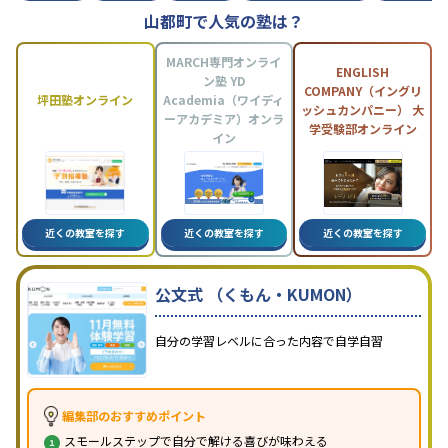
山都町で人気の塾は？
MARCH専門オンライ
ENGLISH
ン塾 YD
COMPANY（イングリ
坪田塾オンライン
Academia（ワイディ
ッシュカンパニー） 大
ーアカデミア）オンラ
学受験部オンライン
イン
近くの教室を探す
近くの教室を探す
近くの教室を探す
公文式 （くもん・KUMON）
自分の学習レベルに合った内容で自学自習
編集部のおすすめポイント
スモールステップで自分で解ける喜びが味わえる