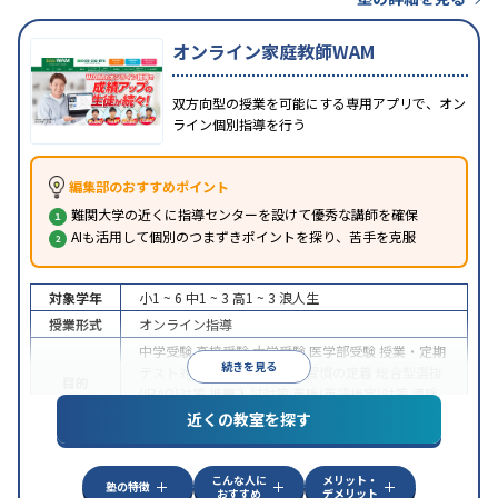
オンライン家庭教師WAM
双方向型の授業を可能にする専用アプリで、オン
ライン個別指導を行う
編集部のおすすめポイント
難関大学の近くに指導センターを設けて優秀な講師を確保
AIも活用して個別のつまずきポイントを探り、苦手を克服
対象学年
小1 ~ 6
中1 ~ 3
高1 ~ 3
浪人生
授業形式
オンライン指導
中学受験
高校受験
大学受験
医学部受験
授業・定期
続きを見る
テスト対策
内申点対策
学習習慣の定着
総合型選抜
目的
(旧AO)対策
推薦入試対策
英検(英語検定)対策
漢検
(漢字検定)対策
近くの教室を探す
中高一貫校生に対応
成績保証制度あり
授業の振替
特徴
可能
不登校生に対応
学習にPC・タブレットを利用
こんな人に
メリット・
オンライン対応
1科目から受講可能
塾の特徴
おすすめ
デメリット