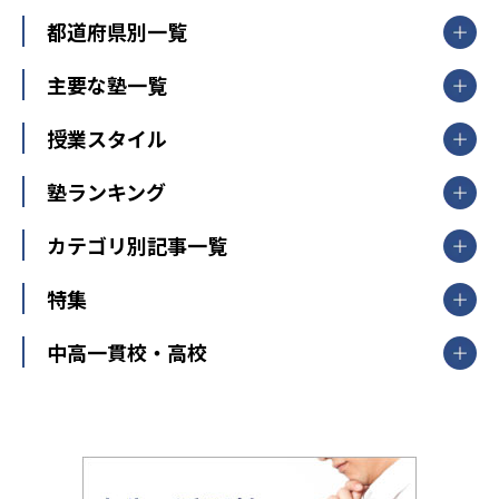
都道府県別一覧
北海道・東北
主要な塾一覧
北海道
青森県
岩手県
宮城県
秋田県
【掲載塾一覧を見る】
授業スタイル
山形県
福島県
臨海セミナー
関東
個別指導
塾ランキング
東京個別指導学院
東京都
神奈川県
埼玉県
千葉県
茨城県
集団授業
個別指導塾TOMAS
栃木県
群馬県
中学受験ランキング
カテゴリ別記事一覧
オンライン指導
明光義塾
大学受験ランキング
北陸
映像授業
ナビ個別指導学院
中学受験
特集
新潟県
富山県
石川県
福井県
個別教室のトライ
高校受験
東進ハイスクール
中部
開成番長直伝！子どもの受験を成功させる方法
中高一貫校・高校
大学受験
武田塾
愛知県
静岡県
岐阜県
三重県
長野県
令和時代の失敗しない塾選び
資格取得・学び直し
山梨県
2020年代の教育
中学入試最前線
教育費・塾代
中学受験最前線
近畿
てら先生の教育業界基本メソッド
座談会
大学入試改革
大阪府
運動と遊びを考える
兵庫県
京都府
奈良県
和歌山県
教育全般
親子で極める家庭学習
滋賀県
令和の大学受験は情報戦！
大学受験塾の選び方