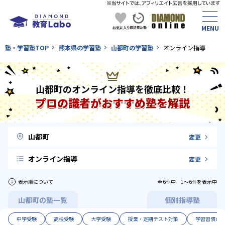
塾・学習塾TOP
熊本県の学習塾
山都町の学習塾
オンライン指導
山都町のオンライン指導を徹底比較！
プロの識者がおすすめ塾を解説
山都町
変更
オンライン指導
変更
表示順について
全6件中 1〜6件を表示中
山都町の塾一覧
個別指導塾
中学受験
高校受験
大学受験
授業・定期テスト対策
学習習慣の