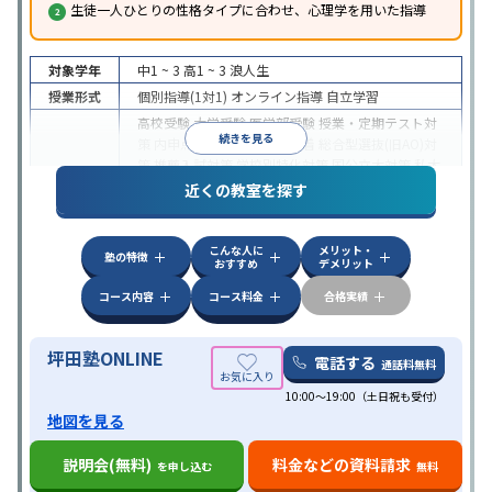
生徒一人ひとりの性格タイプに合わせ、心理学を用いた指導
対象学年
中1 ~ 3
高1 ~ 3
浪人生
授業形式
個別指導(1対1)
オンライン指導
自立学習
高校受験
大学受験
医学部受験
授業・定期テスト対
続きを見る
策
内申点対策
学習習慣の定着
総合型選抜(旧AO)対
策
推薦入試対策
学校別特化対策
国公立大対策
私大
目的
対策
共通テスト対策
英検(英語検定)対策
漢検(漢字
近くの教室を探す
検定)対策
数学特化対策
英語・英会話特化対策
その
他科目別特化対策
こんな人に
メリット・
中高一貫校生に対応
授業の振替可能
不登校生に対
塾の特徴
おすすめ
デメリット
応
学習にPC・タブレットを利用
オンライン対応
1
特徴
科目から受講可能
季節講習のみの受講可
発達障害
コース内容
コース料金
合格実績
の子どもに対応
坪田塾ONLINE
電話する
通話料無料
10:00～19:00（土日祝も受付）
地図を見る
説明会(無料)
料金などの資料請求
を申し込む
無料