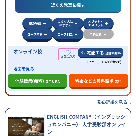
近くの教室を探す
中高一貫校生に対応
授業の振替可能
不登校生に対
特徴
応
学習にPC・タブレットを利用
オンライン対応
1
科目から受講可能
こんな人に
メリット・
塾の特徴
おすすめ
デメリット
コース内容
コース料金
合格実績
オンライン校
電話する
通話料無料
13:00-22:00(土日祝日問わず)
地図を見る
体験授業(無料)
料金などの資料請求
を申し込む
無料
塾の詳細を見る
ENGLISH COMPANY（イングリッシ
ュカンパニー） 大学受験部オンライ
ン