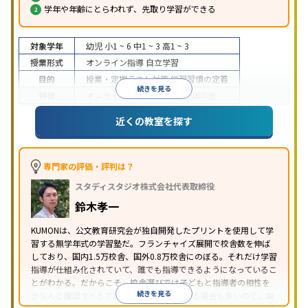
学年や年齢にとらわれず、先取り学習ができる
対象学年
幼児
小1 ~ 6
中1 ~ 3
高1 ~ 3
授業形式
オンライン指導
自立学習
目的
授業・定期テスト対策
学習習慣の定着
続きを見る
特徴
オンライン対応
1科目から受講可能
近くの教室を探す
専門家の評価・評判は？
スタディスタジオ株式会社代表取締役
鈴木孝一
KUMONは、公文教育研究会が独自開発したプリントを使用して学
習する無学年式の学習塾だ。フランチャイズ展開で校舎数を伸ば
しており、国内1.5万校舎、国外0.8万校舎にのぼる。それだけ学習
指導が仕組み化されていて、誰でも指導できるようになっているこ
とがわかる。だからこそ、校舎選びでは子どもと指導者の相性を
続きを見る
きちんと確認すべきである。近所に2校舎ある場合も多いので、両