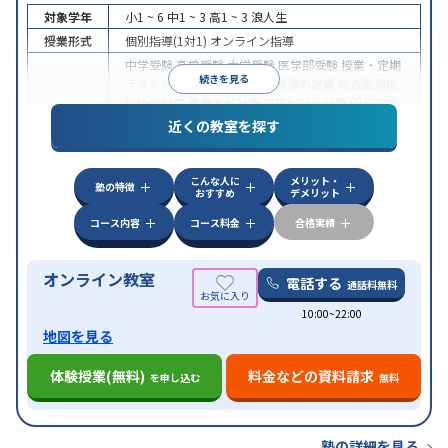
対象学年
小1 ~ 6
中1 ~ 3
高1 ~ 3
浪人生
授業形式
個別指導(1対1)
オンライン指導
中学受験
高校受験
大学受験
医学部受験
授業・定期
続きを見る
テスト対策
内申点対策
学習習慣の定着
総合型選抜
(旧AO)対策
推薦入試対策
学校別特化対策
国公立大
目的
対策
私大対策
共通テスト対策
英検(英語検定)対策
近くの教室を探す
漢検(漢字検定)対策
数学特化対策
英語・英会話特化
対策
その他科目別特化対策
こんな人に
メリット・
中高一貫校生に対応
授業の振替可能
不登校生に対
塾の特徴
おすすめ
デメリット
特徴
応
オンライン対応
1科目から受講可能
季節講習の
みの受講可
自習室あり
コース内容
コース料金
合格実績
オンライン教室
電話する
通話料無料
10:00~22:00
地図を見る
体験授業(無料)
料金などの資料請求
を申し込む
無料
塾の詳細を見る