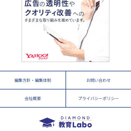
ママテクエグザム
情報Ⅰ、数学が苦手な人注目！最短距離の学力
中学受験に熱心な市区町村ランキング
中国
進化する中高一貫校・高校
アップ法
小学校受験
鳥取県
島根県
岡山県
広島県
山口県
悩み多き「大学受験」相談室
家庭教師
四国
英語・英会話・英検対策
徳島県
香川県
愛媛県
高知県
小学校教師が解説！中学受験のリアル
教育ニュース最前線
九州・沖縄
教育ジャーナリストが徹底解説！ 大学受験の羅
福岡県
佐賀県
長崎県
熊本県
大分県
針盤
宮崎県
鹿児島県
沖縄県
編集方針・編集体制
お問い合わせ
会社概要
プライバシーポリシー