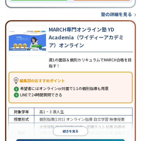
塾の詳細を見る
MARCH専門オンライン塾 YD
Academia（ワイディーアカデミ
ア）オンライン
週1の面談＆個別カリキュラムでMARCH合格を目
指す！
編集部のおすすめポイント
希望者にはオンラインor対面で1:1の個別指導も用意
LINEで24時間質問できる
対象学年
高1 ~ 3
浪人生
授業形式
個別指導(1対1)
オンライン指導
自立学習
映像授業
大学受験
医学部受験
授業・定期テスト対策
内申点
続きを見る
目的
対策
学習習慣の定着
総合型選抜(旧AO)対策
推薦入
試対策
学校別特化対策