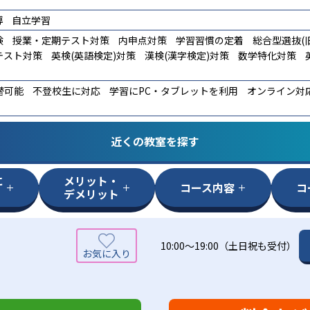
導
自立学習
験
授業・定期テスト対策
内申点対策
学習習慣の定着
総合型選抜(旧
テスト対策
英検(英語検定)対策
漢検(漢字検定)対策
数学特化対策
替可能
不登校生に対応
学習にPC・タブレットを利用
オンライン対
近くの教室を探す
に
メリット・
コース内容
コ
デメリット
10:00～19:00（土日祝も受付）