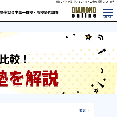
塾
座談会
中高一貫校・高校
塾代調査
比較！
塾を解説
変更