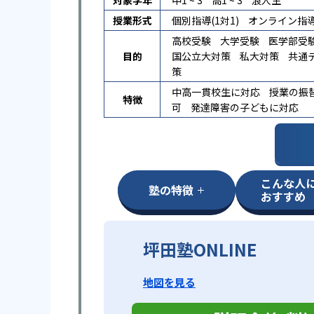
対象学年
中1 ~ 3
高1 ~ 3
浪人生
授業形式
個別指導(1対1)
オンライン指
高校受験
大学受験
医学部受
目的
国公立大対策
私大対策
共通
策
中高一貫校生に対応
授業の振
特徴
可
発達障害の子どもに対応
こんな人
塾の特徴
おすすめ
坪田塾ONLINE
地図を見る