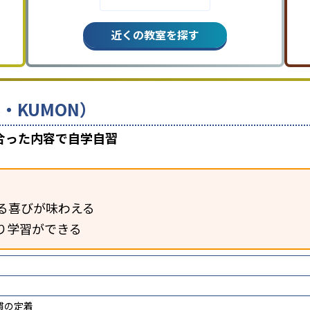
近くの教室を探す
・KUMON）
合った内容で自学自習
る喜びが味わえる
り学習ができる
慣の定着