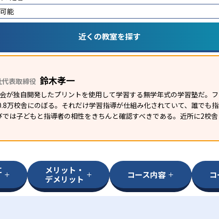
講可能
近くの教室を探す
鈴木孝一
社代表取締役
研究会が独自開発したプリントを使用して学習する無学年式の学習塾だ。
外0.8万校舎にのぼる。それだけ学習指導が仕組み化されていて、誰でも
びでは子どもと指導者の相性をきちんと確認すべきである。近所に2校舎
に
メリット・
コース内容
コ
デメリット