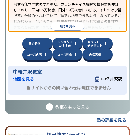
習する無学年式の学習塾だ。フランチャイズ展開で校舎数を伸ば
しており、国内1.5万校舎、国外0.8万校舎にのぼる。それだけ学習
指導が仕組み化されていて、誰でも指導できるようになっているこ
とがわかる。だからこそ、校舎選びでは子どもと指導者の相性を
続きを見る
きちんと確認すべきである。近所に2校舎ある場合も多いので、両
方見学してみることをオススメする。
こんな人に
メリット・
塾の特徴
おすすめ
デメリット
コース内容
コース料金
合格実績
中軽井沢教室
地図を見る
中軽井沢駅
当サイトからの問い合わせは現在できません
教室をもっと見る
塾の詳細を見る
坪田塾オンライン