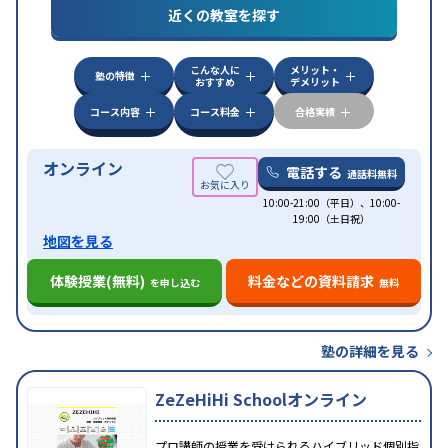
近くの教室を探す
中高一貫校生に対応
授業の振替可能
不登校生に対
特徴
応
学習にPC・タブレットを利用
オンライン対応
1
科目から受講可能
こんな人に
メリット・
塾の特徴
おすすめ
デメリット
コース内容
コース料金
合格実績
オンライン
電話する
通話料無料
10:00-21:00（平日）、10:00-
19:00（土日祝）
地図を見る
体験授業(無料)
料金などの資料請求
を申し込む
無料
塾の詳細を見る
ZeZeHiHi Schoolオンライン
プロ講師の授業を受けられるハイブリッド個別指