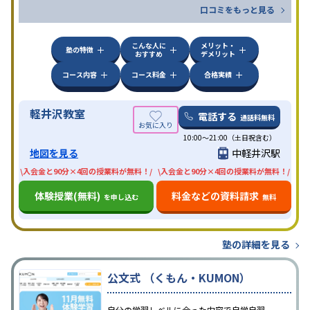
口コミをもっと見る
こんな人に
メリット・
塾の特徴
おすすめ
デメリット
コース内容
コース料金
合格実績
軽井沢教室
電話する
通話料無料
10:00〜21:00（土日祝含む）
地図を見る
中軽井沢駅
\入会金と90分×4回の授業料が無料！/
\入会金と90分×4回の授業料が無料！/
体験授業(無料)
料金などの資料請求
を申し込む
無料
塾の詳細を見る
公文式 （くもん・KUMON）
自分の学習レベルに合った内容で自学自習