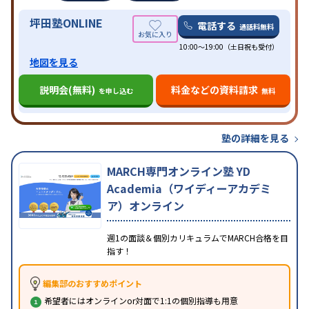
坪田塾ONLINE
電話する
通話料無料
10:00～19:00（土日祝も受付）
地図を見る
説明会(無料)
料金などの資料請求
を申し込む
無料
塾の詳細を見る
MARCH専門オンライン塾 YD
Academia（ワイディーアカデミ
ア）オンライン
週1の面談＆個別カリキュラムでMARCH合格を目
指す！
編集部のおすすめポイント
希望者にはオンラインor対面で1:1の個別指導も用意