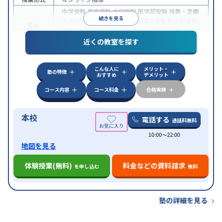
中学受験
高校受験
大学受験
医学部受験
授業・定期
続きを見る
テスト対策
内申点対策
学習習慣の定着
総合型選抜
目的
(旧AO)対策
推薦入試対策
英検(英語検定)対策
漢検
(漢字検定)対策
近くの教室を探す
中高一貫校生に対応
成績保証制度あり
授業の振替
特徴
可能
不登校生に対応
学習にPC・タブレットを利用
こんな人に
メリット・
オンライン対応
1科目から受講可能
塾の特徴
おすすめ
デメリット
コース内容
コース料金
合格実績
本校
電話する
通話料無料
10:00〜22:00
地図を見る
体験授業(無料)
料金などの資料請求
を申し込む
無料
塾の詳細を見る