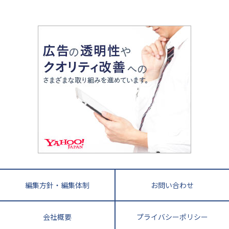
2020年代の教育
中学入試最前線
教育費・塾代
中学受験最前線
近畿
てら先生の教育業界基本メソッド
座談会
大学入試改革
大阪府
運動と遊びを考える
兵庫県
京都府
奈良県
和歌山県
教育全般
親子で極める家庭学習
滋賀県
令和の大学受験は情報戦！
大学受験塾の選び方
ママテクエグザム
情報Ⅰ、数学が苦手な人注目！最短距離の学力
中学受験に熱心な市区町村ランキング
中国
進化する中高一貫校・高校
アップ法
小学校受験
鳥取県
島根県
岡山県
広島県
山口県
悩み多き「大学受験」相談室
家庭教師
四国
英語・英会話・英検対策
徳島県
香川県
愛媛県
高知県
小学校教師が解説！中学受験のリアル
教育ニュース最前線
九州・沖縄
教育ジャーナリストが徹底解説！ 大学受験の羅
福岡県
佐賀県
長崎県
熊本県
大分県
針盤
宮崎県
鹿児島県
沖縄県
編集方針・編集体制
お問い合わせ
会社概要
プライバシーポリシー