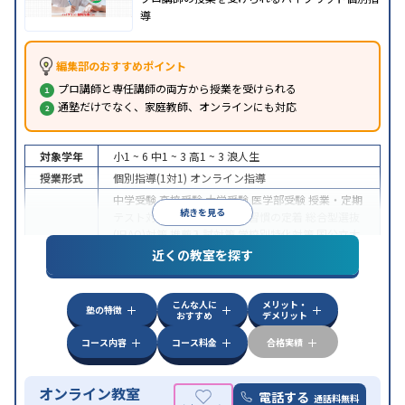
導
編集部のおすすめポイント
プロ講師と専任講師の両方から授業を受けられる
通塾だけでなく、家庭教師、オンラインにも対応
対象学年
小1 ~ 6
中1 ~ 3
高1 ~ 3
浪人生
授業形式
個別指導(1対1)
オンライン指導
中学受験
高校受験
大学受験
医学部受験
授業・定期
続きを見る
テスト対策
内申点対策
学習習慣の定着
総合型選抜
(旧AO)対策
推薦入試対策
学校別特化対策
国公立大
目的
対策
私大対策
共通テスト対策
英検(英語検定)対策
近くの教室を探す
漢検(漢字検定)対策
数学特化対策
英語・英会話特化
対策
その他科目別特化対策
こんな人に
メリット・
中高一貫校生に対応
授業の振替可能
不登校生に対
塾の特徴
おすすめ
デメリット
特徴
応
オンライン対応
1科目から受講可能
季節講習の
みの受講可
自習室あり
コース内容
コース料金
合格実績
オンライン教室
電話する
通話料無料