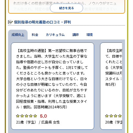
れだけ多くの校舎が運営されていることから、ノウハウがマニュ
続きを見る
アル化され、特定の優秀な人材に依存しない教育が実現できてい
ることが推測される。
個別指導の明光義塾の口コミ・評判
成績向上
料金
カリキュラム
講師
環境
【高校生時の通塾】第一志望校に無事合格で
【高校生時の通
きました。当時、大学生だった先生の丁寧な
て、目標や勉強
指導や宿題の出し方が自分に合っていまし
くれたことが、
た。塾長のサポートも手厚く、1対1で接して
る（大学受験で、
くださるところも良かったと思っています。
受講料は月35,
大学合格という大きな目標だけでなく、日々
スタイル：個別、
の小さな目標が明確になっていたので、今自
年5月）
分がどのあたりにいるのか、目処が立ちやす
かったように思います（大学受験で、週に1
回程度授業・指導。利用した主な授業スタイ
ル：個別。回答時期2024年5月）
5.0
4
21歳（学生） / 広島県 女性
20歳（学生） / 