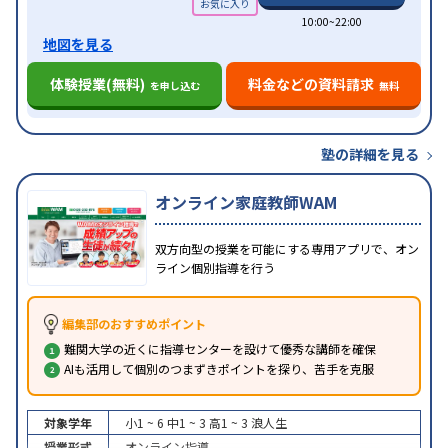
10:00~22:00
地図を見る
体験授業(無料)
料金などの資料請求
を申し込む
無料
塾の詳細を見る
オンライン家庭教師WAM
双方向型の授業を可能にする専用アプリで、オン
ライン個別指導を行う
編集部のおすすめポイント
難関大学の近くに指導センターを設けて優秀な講師を確保
AIも活用して個別のつまずきポイントを探り、苦手を克服
対象学年
小1 ~ 6
中1 ~ 3
高1 ~ 3
浪人生
授業形式
オンライン指導