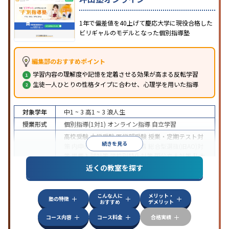
1年で偏差値を40上げて慶応大学に現役合格した
ビリギャルのモデルとなった個別指導塾
編集部のおすすめポイント
学習内容の理解度や記憶を定着させる効果が高まる反転学習
生徒一人ひとりの性格タイプに合わせ、心理学を用いた指導
対象学年
中1 ~ 3
高1 ~ 3
浪人生
授業形式
個別指導(1対1)
オンライン指導
自立学習
高校受験
大学受験
医学部受験
授業・定期テスト対
続きを見る
策
内申点対策
学習習慣の定着
総合型選抜(旧AO)対
策
推薦入試対策
学校別特化対策
国公立大対策
私大
目的
対策
共通テスト対策
英検(英語検定)対策
漢検(漢字
近くの教室を探す
検定)対策
数学特化対策
英語・英会話特化対策
その
他科目別特化対策
こんな人に
メリット・
中高一貫校生に対応
授業の振替可能
不登校生に対
塾の特徴
おすすめ
デメリット
応
学習にPC・タブレットを利用
オンライン対応
1
特徴
科目から受講可能
季節講習のみの受講可
発達障害
コース内容
コース料金
合格実績
の子どもに対応