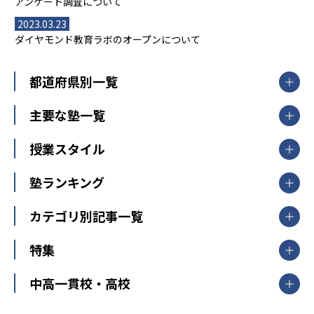
アンケート調査について
2023.03.23
ダイヤモンド教育ラボのオープンについて
都道府県別一覧
北海道・東北
主要な塾一覧
北海道
青森県
岩手県
宮城県
秋田県
【掲載塾一覧を見る】
授業スタイル
山形県
福島県
臨海セミナー
関東
個別指導
塾ランキング
東京個別指導学院
東京都
神奈川県
埼玉県
千葉県
茨城県
集団授業
個別指導塾TOMAS
栃木県
群馬県
中学受験ランキング
カテゴリ別記事一覧
オンライン指導
明光義塾
大学受験ランキング
北陸
映像授業
ナビ個別指導学院
中学受験
特集
新潟県
富山県
石川県
福井県
個別教室のトライ
高校受験
東進ハイスクール
中部
開成番長直伝！子どもの受験を成功させる方法
中高一貫校・高校
大学受験
武田塾
愛知県
静岡県
岐阜県
三重県
長野県
令和時代の失敗しない塾選び
資格取得・学び直し
山梨県