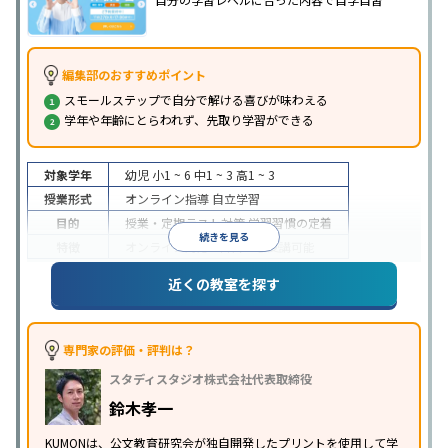
編集部のおすすめポイント
スモールステップで自分で解ける喜びが味わえる
学年や年齢にとらわれず、先取り学習ができる
対象学年
幼児
小1 ~ 6
中1 ~ 3
高1 ~ 3
授業形式
オンライン指導
自立学習
目的
授業・定期テスト対策
学習習慣の定着
続きを見る
特徴
オンライン対応
1科目から受講可能
近くの教室を探す
専門家の評価・評判は？
スタディスタジオ株式会社代表取締役
鈴木孝一
KUMONは、公文教育研究会が独自開発したプリントを使用して学