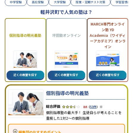
中学受験
高校受験
大学受験
授業・定期テスト対策
学習習慣の
軽井沢町で人気の塾は？
MARCH専門オンライ
ン塾 YD
個別指導の明光義塾
坪田塾オンライン
Academia（ワイディ
ーアカデミア）オンラ
イン
近くの教室を探す
近くの教室を探す
近くの教室を探す
個別指導の明光義塾
※
3.6
（
53件
）
個別指導塾の最大手！ 生徒自らが考えることを
重視した1対2〜の個別指導
編集部のおすすめポイント