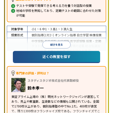
テストや受験で発揮できる考える力を養う対話型の授業
地域の学校を熟知しており、定期テストの範囲に合わせた対策
が可能
対象学年
小1 ~ 6
中1 ~ 3
高1 ~ 3
浪人生
授業形式
個別指導(1対2~)
オンライン指導
自立学習
映像授業
中学受験
高校受験
大学受験
医学部受験
授業・定期
続きを見る
テスト対策
内申点対策
学習習慣の定着
総合型選抜
(旧AO)対策
推薦入試対策
学校別特化対策
国公立大
目的
対策
私大対策
共通テスト対策
英検(英語検定)対策
近くの教室を探す
漢検(漢字検定)対策
数学特化対策
英語・英会話特化
対策
その他科目別特化対策
中高一貫校生に対応
特待生・奨学金制度あり
授業
専門家の評価・評判は？
の振替可能
不登校生に対応
学習にPC・タブレット
スタディスタジオ株式会社代表取締役
特徴
を利用
オンライン対応
1科目から受講可能
季節講
習のみの受講可
発達障害の子どもに対応
自習室あ
鈴木孝一
り
※2023年3月調査。
小学校高学年の個別指導塾アンケート調査方法
を参
東証プライム上場の（株）明光ネットワークジャパンが運営して
おり、売上や教室数、生徒数などの情報も公開されている。全国
照
で1700校以上があり、個別指導塾の中でNo.1だ。400校が直営
で、残り1300校はフランチャイズ校である。フランチャイズでこ