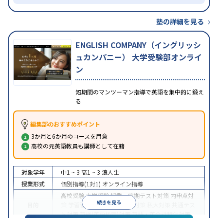
塾の詳細を見る
ENGLISH COMPANY（イングリッシ
ュカンパニー） 大学受験部オンライ
ン
短期間のマンツーマン指導で英語を集中的に鍛え
る
編集部のおすすめポイント
3か月と6か月のコースを用意
高校の元英語教員も講師として在籍
対象学年
中1 ~ 3
高1 ~ 3
浪人生
授業形式
個別指導(1対1)
オンライン指導
高校受験
大学受験
授業・定期テスト対策
内申点対
続きを見る
目的
策
学習習慣の定着
国公立大対策
私大対策
共通テス
ト対策
英検(英語検定)対策
英語・英会話特化対策