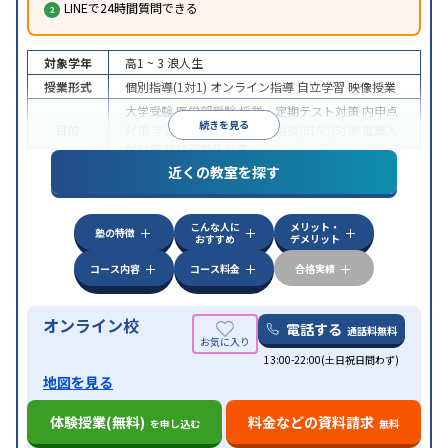
LINEで24時間質問できる
対象学年
高1 ~ 3
浪人生
授業形式
個別指導(1対1)
オンライン指導
自立学習
映像授業
大学受験
医学部受験
授業・定期テスト対策
内申点
続きを見る
目的
対策
学習習慣の定着
総合型選抜(旧AO)対策
推薦入
試対策
学校別特化対策
近くの教室を探す
中高一貫校生に対応
授業の振替可能
不登校生に対
特徴
応
学習にPC・タブレットを利用
オンライン対応
1
科目から受講可能
こんな人に
メリット・
塾の特徴
おすすめ
デメリット
コース内容
コース料金
合格実績
オンライン校
電話する
通話料無料
13:00-22:00(土日祝日問わず)
地図を見る
体験授業(無料)
料金などの資料請求
を申し込む
無料