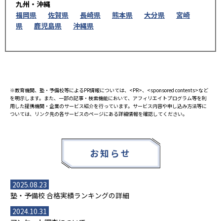
九州・沖縄
福岡県
佐賀県
長崎県
熊本県
大分県
宮崎
県
鹿児島県
沖縄県
※教育機関、塾・予備校等によるPR情報については、<PR>、<sponsored contents>など
を明示します。また、一部の記事・検索機能において、アフィリエイトプログラム等を利
用した提携機関・企業のサービス紹介を行っています。サービス内容や申し込み方法等に
ついては、リンク先の各サービスのページにある詳細情報を確認してください。
お知らせ
2025.08.23
塾・予備校 合格実績ランキングの詳細
2024.10.31