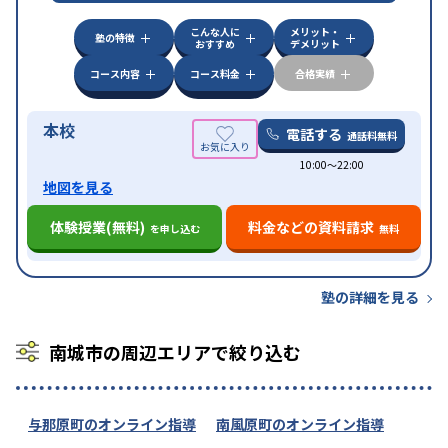
特徴
可能
不登校生に対応
学習にPC・タブレットを利用
こんな人に
メリット・
オンライン対応
1科目から受講可能
塾の特徴
おすすめ
デメリット
コース内容
コース料金
合格実績
本校
電話する
通話料無料
10:00〜22:00
地図を見る
体験授業(無料)
料金などの資料請求
を申し込む
無料
塾の詳細を見る
南城市の周辺エリアで絞り込む
与那原町のオンライン指導
南風原町のオンライン指導