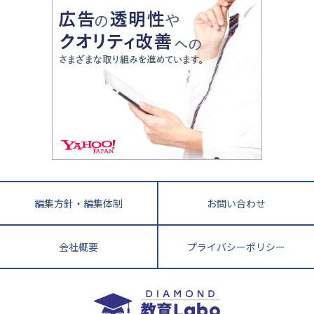
親子で極める家庭学習
滋賀県
令和の大学受験は情報戦！
大学受験塾の選び方
ママテクエグザム
情報Ⅰ、数学が苦手な人注目！最短距離の学力
中学受験に熱心な市区町村ランキング
中国
進化する中高一貫校・高校
アップ法
小学校受験
鳥取県
島根県
岡山県
広島県
山口県
悩み多き「大学受験」相談室
家庭教師
四国
英語・英会話・英検対策
徳島県
香川県
愛媛県
高知県
小学校教師が解説！中学受験のリアル
教育ニュース最前線
九州・沖縄
教育ジャーナリストが徹底解説！ 大学受験の羅
福岡県
佐賀県
長崎県
熊本県
大分県
針盤
宮崎県
鹿児島県
沖縄県
編集方針・編集体制
お問い合わせ
会社概要
プライバシーポリシー