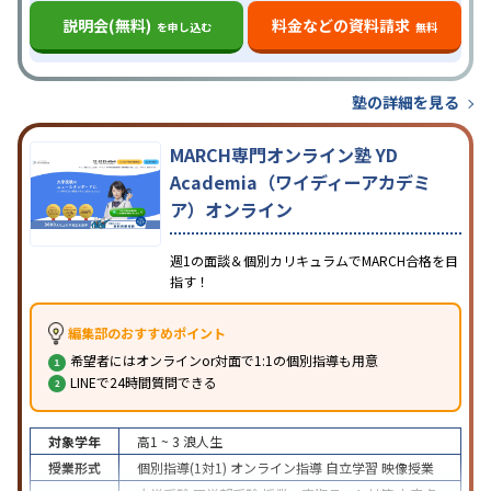
説明会(無料)
料金などの資料請求
を申し込む
無料
塾の詳細を見る
MARCH専門オンライン塾 YD
Academia（ワイディーアカデミ
ア）オンライン
週1の面談＆個別カリキュラムでMARCH合格を目
指す！
編集部のおすすめポイント
希望者にはオンラインor対面で1:1の個別指導も用意
LINEで24時間質問できる
対象学年
高1 ~ 3
浪人生
授業形式
個別指導(1対1)
オンライン指導
自立学習
映像授業