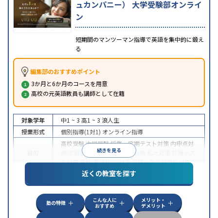
ュカンパニー） 大学受験部オンライ
ン
短期間のマンツーマン指導で英語を集中的に鍛え
る
編集部のおすすめポイント
3か月と6か月のコースを用意
高校の元英語教員も講師として在籍
対象学年
中1 ~ 3
高1 ~ 3
浪人生
授業形式
個別指導(1対1)
オンライン指導
高校受験
大学受験
授業・定期テスト対策
内申点対
続きを見る
目的
策
学習習慣の定着
国公立大対策
私大対策
共通テス
ト対策
英検(英語検定)対策
英語・英会話特化対策
近くの教室を探す
中高一貫校生に対応
授業の振替可能
不登校生に対
特徴
応
学習にPC・タブレットを利用
オンライン対応
1
科目から受講可能
こんな人に
メリット・
塾の特徴
おすすめ
デメリット