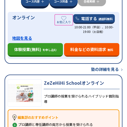
コース内容
コース料金
合格実績
オンライン
電話する
通話料無料
10:00-21:00（平日）、10:00-
19:00（土日祝）
地図を見る
体験授業(無料)
料金などの資料請求
を申し込む
無料
塾の詳細を見る
ZeZeHiHi Schoolオンライン
プロ講師の授業を受けられるハイブリッド個別指
導
編集部のおすすめポイント
プロ講師と専任講師の両方から授業を受けられる