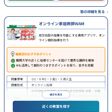
塾の詳細を見る
オンライン家庭教師WAM
双方向型の授業を可能にする専用アプリで、オン
ライン個別指導を行う
編集部のおすすめポイント
難関大学の近くに指導センターを設けて優秀な講師を確保
AIも活用して個別のつまずきポイントを探り、苦手を克服
対象学年
小1 ~ 6
中1 ~ 3
高1 ~ 3
浪人生
授業形式
オンライン指導
中学受験
高校受験
大学受験
医学部受験
授業・定期
続きを見る
テスト対策
内申点対策
学習習慣の定着
総合型選抜
目的
(旧AO)対策
推薦入試対策
英検(英語検定)対策
漢検
(漢字検定)対策
近くの教室を探す
中高一貫校生に対応
成績保証制度あり
授業の振替