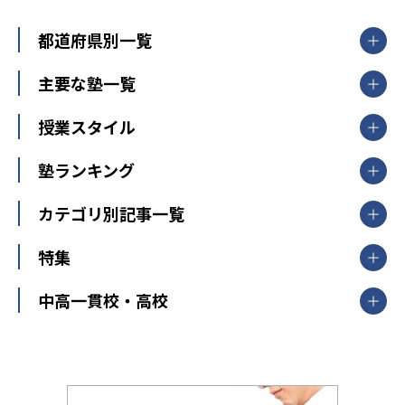
都道府県別一覧
北海道・東北
主要な塾一覧
北海道
青森県
岩手県
宮城県
秋田県
【掲載塾一覧を見る】
授業スタイル
山形県
福島県
臨海セミナー
関東
個別指導
塾ランキング
東京個別指導学院
東京都
神奈川県
埼玉県
千葉県
茨城県
集団授業
個別指導塾TOMAS
栃木県
群馬県
中学受験ランキング
カテゴリ別記事一覧
オンライン指導
明光義塾
大学受験ランキング
北陸
映像授業
ナビ個別指導学院
中学受験
特集
新潟県
富山県
石川県
福井県
個別教室のトライ
高校受験
東進ハイスクール
中部
開成番長直伝！子どもの受験を成功させる方法
中高一貫校・高校
大学受験
武田塾
愛知県
静岡県
岐阜県
三重県
長野県
令和時代の失敗しない塾選び
資格取得・学び直し
山梨県
2020年代の教育
中学入試最前線
教育費・塾代
中学受験最前線
近畿
てら先生の教育業界基本メソッド
座談会
大学入試改革
大阪府
運動と遊びを考える
兵庫県
京都府
奈良県
和歌山県
教育全般