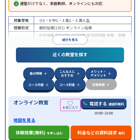
通塾だけでなく、家庭教師、オンラインにも対応
対象学年
小1 ~ 6
中1 ~ 3
高1 ~ 3
浪人生
授業形式
個別指導(1対1)
オンライン指導
中学受験
高校受験
大学受験
医学部受験
授業・定期
続きを見る
テスト対策
内申点対策
学習習慣の定着
総合型選抜
(旧AO)対策
推薦入試対策
学校別特化対策
国公立大
目的
対策
私大対策
共通テスト対策
英検(英語検定)対策
近くの教室を探す
漢検(漢字検定)対策
数学特化対策
英語・英会話特化
対策
その他科目別特化対策
こんな人に
メリット・
中高一貫校生に対応
授業の振替可能
不登校生に対
塾の特徴
おすすめ
デメリット
特徴
応
オンライン対応
1科目から受講可能
季節講習の
みの受講可
自習室あり
コース内容
コース料金
合格実績
オンライン教室
電話する
通話料無料
10:00~22:00
地図を見る
体験授業(無料)
料金などの資料請求
を申し込む
無料