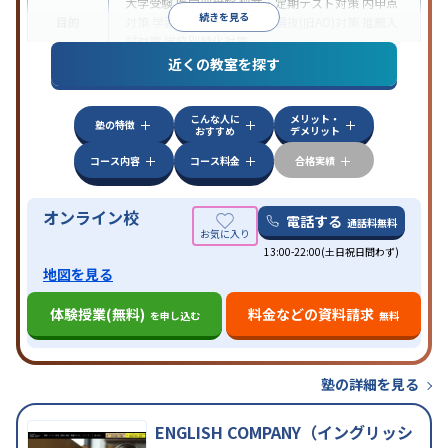
大学受験
医学部受験
授業・定期テスト対策
内申点
続きを見る
目的
対策
学習習慣の定着
総合型選抜(旧AO)対策
推薦入
試対策
学校別特化対策
近くの教室を探す
中高一貫校生に対応
授業の振替可能
不登校生に対
特徴
応
学習にPC・タブレットを利用
オンライン対応
1
科目から受講可能
こんな人に
メリット・
塾の特徴
おすすめ
デメリット
コース内容
コース料金
合格実績
オンライン校
電話する
通話料無料
13:00-22:00(土日祝日問わず)
地図を見る
体験授業(無料)
料金などの資料請求
を申し込む
無料
塾の詳細を見る
ENGLISH COMPANY（イングリッシ