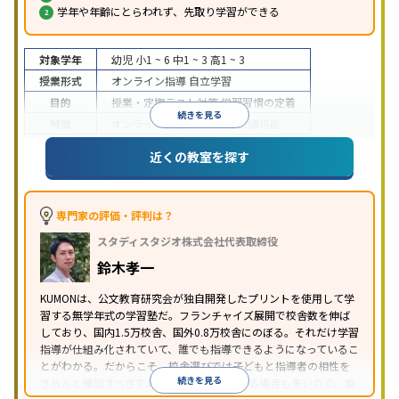
学年や年齢にとらわれず、先取り学習ができる
対象学年
幼児
小1 ~ 6
中1 ~ 3
高1 ~ 3
授業形式
オンライン指導
自立学習
目的
授業・定期テスト対策
学習習慣の定着
続きを見る
特徴
オンライン対応
1科目から受講可能
近くの教室を探す
専門家の評価・評判は？
スタディスタジオ株式会社代表取締役
鈴木孝一
KUMONは、公文教育研究会が独自開発したプリントを使用して学
習する無学年式の学習塾だ。フランチャイズ展開で校舎数を伸ば
しており、国内1.5万校舎、国外0.8万校舎にのぼる。それだけ学習
指導が仕組み化されていて、誰でも指導できるようになっているこ
とがわかる。だからこそ、校舎選びでは子どもと指導者の相性を
続きを見る
きちんと確認すべきである。近所に2校舎ある場合も多いので、両