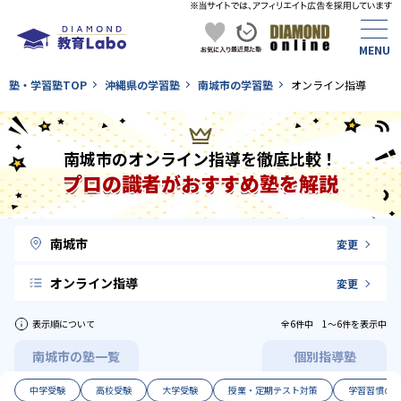
塾・学習塾TOP
沖縄県の学習塾
南城市の学習塾
オンライン指導
南城市のオンライン指導を徹底比較！
プロの識者がおすすめ塾を解説
南城市
変更
オンライン指導
変更
表示順について
全6件中 1〜6件を表示中
南城市の塾一覧
個別指導塾
中学受験
高校受験
大学受験
授業・定期テスト対策
学習習慣の