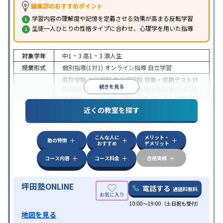
編集部のおすすめポイント
学習内容の理解度や記憶を定着させる効果が高まる反転学習
生徒一人ひとりの性格タイプに合わせ、心理学を用いた指導
対象学年
中1 ~ 3
高1 ~ 3
浪人生
授業形式
個別指導(1対1)
オンライン指導
自立学習
高校受験
大学受験
医学部受験
授業・定期テスト対
続きを見る
策
内申点対策
学習習慣の定着
総合型選抜(旧AO)対
策
推薦入試対策
学校別特化対策
国公立大対策
私大
目的
対策
共通テスト対策
英検(英語検定)対策
漢検(漢字
近くの教室を探す
検定)対策
数学特化対策
英語・英会話特化対策
その
他科目別特化対策
こんな人に
メリット・
中高一貫校生に対応
授業の振替可能
不登校生に対
塾の特徴
おすすめ
デメリット
応
学習にPC・タブレットを利用
オンライン対応
1
特徴
科目から受講可能
季節講習のみの受講可
発達障害
コース内容
コース料金
合格実績
の子どもに対応
坪田塾ONLINE
電話する
通話料無料
10:00～19:00（土日祝も受付）
地図を見る