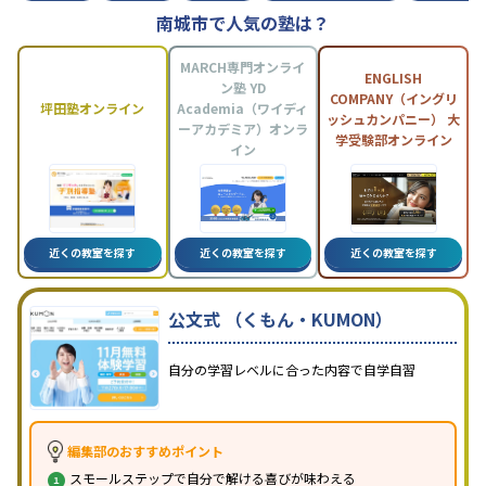
南城市で人気の塾は？
MARCH専門オンライ
ENGLISH
ン塾 YD
COMPANY（イングリ
坪田塾オンライン
Academia（ワイディ
ッシュカンパニー） 大
ーアカデミア）オンラ
学受験部オンライン
イン
近くの教室を探す
近くの教室を探す
近くの教室を探す
公文式 （くもん・KUMON）
自分の学習レベルに合った内容で自学自習
編集部のおすすめポイント
スモールステップで自分で解ける喜びが味わえる