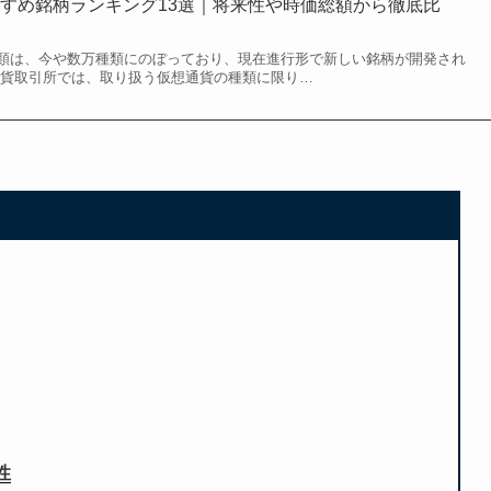
すめ銘柄ランキング13選｜将来性や時価総額から徹底比
類は、今や数万種類にのぼっており、現在進行形で新しい銘柄が開発され
通貨取引所では、取り扱う仮想通貨の種類に限り…
性