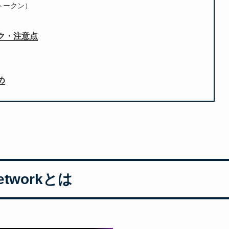
ガストークン）
リスク・注意点
め
etworkとは