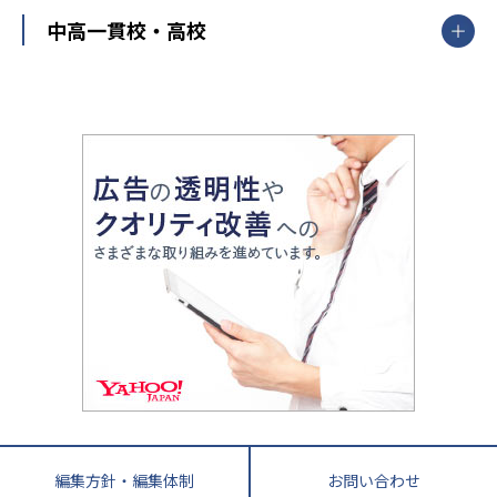
高校受験
東進ハイスクール
中部
開成番長直伝！子どもの受験を成功させる方法
中高一貫校・高校
大学受験
武田塾
愛知県
静岡県
岐阜県
三重県
長野県
令和時代の失敗しない塾選び
資格取得・学び直し
山梨県
2020年代の教育
中学入試最前線
教育費・塾代
中学受験最前線
近畿
てら先生の教育業界基本メソッド
座談会
大学入試改革
大阪府
運動と遊びを考える
兵庫県
京都府
奈良県
和歌山県
教育全般
親子で極める家庭学習
滋賀県
令和の大学受験は情報戦！
大学受験塾の選び方
ママテクエグザム
情報Ⅰ、数学が苦手な人注目！最短距離の学力
中学受験に熱心な市区町村ランキング
中国
進化する中高一貫校・高校
アップ法
小学校受験
鳥取県
島根県
岡山県
広島県
山口県
悩み多き「大学受験」相談室
家庭教師
四国
英語・英会話・英検対策
徳島県
香川県
愛媛県
高知県
小学校教師が解説！中学受験のリアル
教育ニュース最前線
九州・沖縄
教育ジャーナリストが徹底解説！ 大学受験の羅
福岡県
佐賀県
長崎県
熊本県
大分県
針盤
宮崎県
鹿児島県
沖縄県
編集方針・編集体制
お問い合わせ