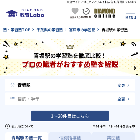
塾・学習塾TOP
千葉県の学習塾
富津市の学習塾
青堀駅の学習塾
青堀駅の学習塾を徹底比較！
プロの識者がおすすめ塾を解説
青堀駅
変更
目的・学年
変更
1〜20件目はこちら
表示順について
全44件中 41〜44件を表示中
青堀駅の塾一覧
個別指導塾
集団塾