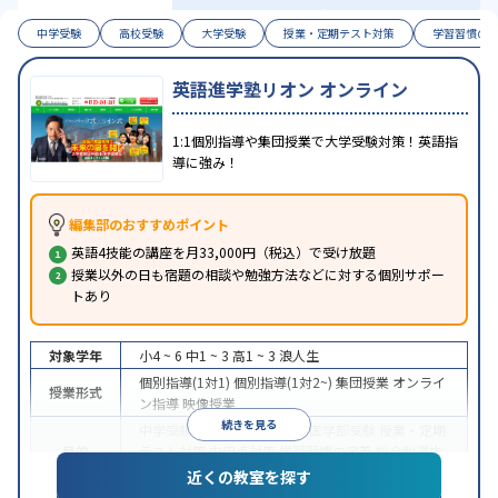
中学受験
高校受験
大学受験
授業・定期テスト対策
学習習慣の
英語進学塾リオン オンライン
1:1個別指導や集団授業で大学受験対策！英語指
導に強み！
編集部のおすすめポイント
英語4技能の講座を月33,000円（税込）で受け放題
授業以外の日も宿題の相談や勉強方法などに対する個別サポー
トあり
対象学年
小4 ~ 6
中1 ~ 3
高1 ~ 3
浪人生
個別指導(1対1)
個別指導(1対2~)
集団授業
オンライ
授業形式
ン指導
映像授業
続きを見る
中学受験
高校受験
大学受験
医学部受験
授業・定期
目的
テスト対策
内申点対策
学習習慣の定着
総合型選抜
(旧AO)対策
推薦入試対策
学校別特化対策
近くの教室を探す