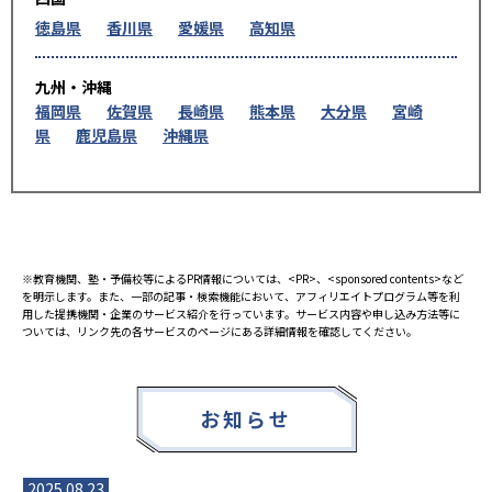
徳島県
香川県
愛媛県
高知県
九州・沖縄
福岡県
佐賀県
長崎県
熊本県
大分県
宮崎
県
鹿児島県
沖縄県
※教育機関、塾・予備校等によるPR情報については、<PR>、<sponsored contents>など
を明示します。また、一部の記事・検索機能において、アフィリエイトプログラム等を利
用した提携機関・企業のサービス紹介を行っています。サービス内容や申し込み方法等に
ついては、リンク先の各サービスのページにある詳細情報を確認してください。
お知らせ
2025.08.23