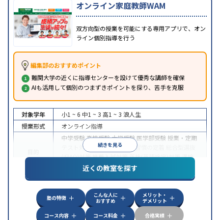
オンライン家庭教師WAM
双方向型の授業を可能にする専用アプリで、オン
ライン個別指導を行う
編集部のおすすめポイント
難関大学の近くに指導センターを設けて優秀な講師を確保
AIも活用して個別のつまずきポイントを探り、苦手を克服
対象学年
小1 ~ 6
中1 ~ 3
高1 ~ 3
浪人生
授業形式
オンライン指導
中学受験
高校受験
大学受験
医学部受験
授業・定期
続きを見る
テスト対策
内申点対策
学習習慣の定着
総合型選抜
目的
(旧AO)対策
推薦入試対策
英検(英語検定)対策
漢検
(漢字検定)対策
近くの教室を探す
中高一貫校生に対応
成績保証制度あり
授業の振替
特徴
可能
不登校生に対応
学習にPC・タブレットを利用
こんな人に
メリット・
オンライン対応
1科目から受講可能
塾の特徴
おすすめ
デメリット
コース内容
コース料金
合格実績