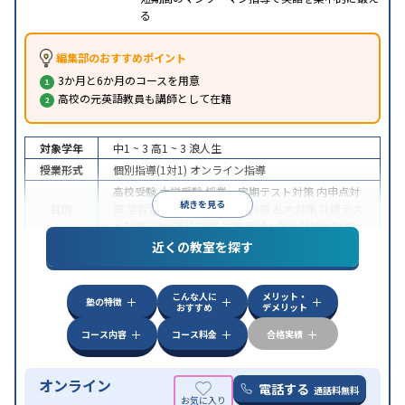
る
編集部のおすすめポイント
3か月と6か月のコースを用意
高校の元英語教員も講師として在籍
対象学年
中1 ~ 3
高1 ~ 3
浪人生
授業形式
個別指導(1対1)
オンライン指導
高校受験
大学受験
授業・定期テスト対策
内申点対
続きを見る
目的
策
学習習慣の定着
国公立大対策
私大対策
共通テス
ト対策
英検(英語検定)対策
英語・英会話特化対策
近くの教室を探す
中高一貫校生に対応
授業の振替可能
不登校生に対
特徴
応
学習にPC・タブレットを利用
オンライン対応
1
科目から受講可能
こんな人に
メリット・
塾の特徴
おすすめ
デメリット
コース内容
コース料金
合格実績
オンライン
電話する
通話料無料