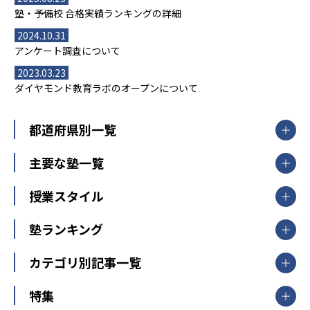
塾・予備校 合格実績ランキングの詳細
2024.10.31
アンケート調査について
2023.03.23
ダイヤモンド教育ラボのオープンについて
都道府県別一覧
北海道・東北
主要な塾一覧
北海道
青森県
岩手県
宮城県
秋田県
【掲載塾一覧を見る】
授業スタイル
山形県
福島県
臨海セミナー
関東
個別指導
塾ランキング
東京個別指導学院
東京都
神奈川県
埼玉県
千葉県
茨城県
集団授業
個別指導塾TOMAS
栃木県
群馬県
中学受験ランキング
カテゴリ別記事一覧
オンライン指導
明光義塾
大学受験ランキング
北陸
映像授業
ナビ個別指導学院
中学受験
特集
新潟県
富山県
石川県
福井県
個別教室のトライ