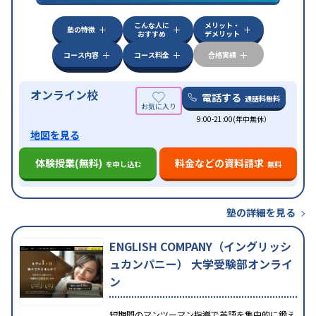
中高一貫校生に対応
特待生・奨学金制度あり
成績
保証制度あり
授業の振替可能
不登校生に対応
オン
特徴
こんな人に
メリット・
ライン対応
1科目から受講可能
季節講習のみの受講
塾の特徴
おすすめ
デメリット
可
コース内容
コース料金
合格実績
オンライン校
電話する
通話料無料
9:00-21:00(年中無休）
地図を見る
体験授業(無料)
料金などの資料請求
を申し込む
無料
塾の詳細を見る
ENGLISH COMPANY（イングリッシ
ュカンパニー） 大学受験部オンライ
ン
短期間のマンツーマン指導で英語を集中的に鍛え