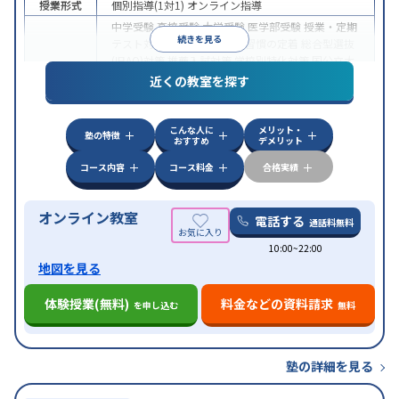
授業形式
個別指導(1対1)
オンライン指導
中学受験
高校受験
大学受験
医学部受験
授業・定期
続きを見る
テスト対策
内申点対策
学習習慣の定着
総合型選抜
(旧AO)対策
推薦入試対策
学校別特化対策
国公立大
目的
対策
私大対策
共通テスト対策
英検(英語検定)対策
近くの教室を探す
漢検(漢字検定)対策
数学特化対策
英語・英会話特化
対策
その他科目別特化対策
こんな人に
メリット・
中高一貫校生に対応
授業の振替可能
不登校生に対
塾の特徴
おすすめ
デメリット
特徴
応
オンライン対応
1科目から受講可能
季節講習の
みの受講可
自習室あり
コース内容
コース料金
合格実績
オンライン教室
電話する
通話料無料
10:00~22:00
地図を見る
体験授業(無料)
料金などの資料請求
を申し込む
無料
塾の詳細を見る