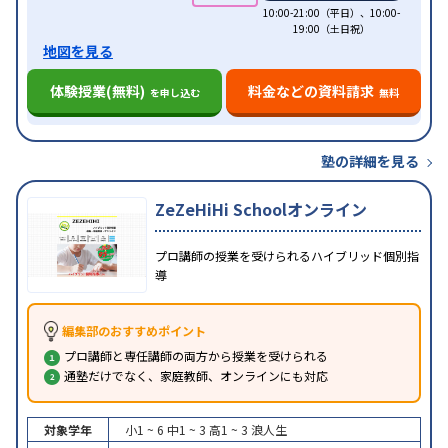
10:00-21:00（平日）、10:00-
19:00（土日祝）
地図を見る
体験授業(無料)
料金などの資料請求
を申し込む
無料
塾の詳細を見る
ZeZeHiHi Schoolオンライン
プロ講師の授業を受けられるハイブリッド個別指
導
編集部のおすすめポイント
プロ講師と専任講師の両方から授業を受けられる
通塾だけでなく、家庭教師、オンラインにも対応
対象学年
小1 ~ 6
中1 ~ 3
高1 ~ 3
浪人生