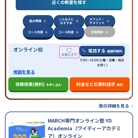
近くの教室を探す
応
自習室あり
こんな人に
メリット・
塾の特徴
おすすめ
デメリット
コース内容
コース料金
合格実績
オンライン校
電話する
通話料無料
9:00～18:00(土曜・日曜・祝日
を除く)
地図を見る
体験授業(無料)
料金などの資料請求
を申し込む
無料
塾の詳細を見る
MARCH専門オンライン塾 YD
Academia（ワイディーアカデミ
ア）オンライン