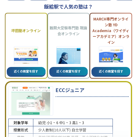
飯給駅で人気の塾は？
MARCH専門オンライ
ン塾 YD
難関大受験専門塾 現論
坪田塾オンライン
Academia（ワイディ
会オンライン
ーアカデミア）オンラ
イン
近くの教室を探す
近くの教室を探す
近くの教室を探す
ECCジュニア
対象学年
幼児
小1 ~ 6
中1 ~ 3
高1 ~ 3
授業形式
少人数制(10人以下)
自立学習