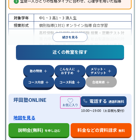
生徒一人ひとりの性格タイプに合わせ、心理学を用いた指導
対象学年
中1 ~ 3
高1 ~ 3
浪人生
授業形式
個別指導(1対1)
オンライン指導
自立学習
高校受験
大学受験
医学部受験
授業・定期テスト対
続きを見る
策
内申点対策
学習習慣の定着
総合型選抜(旧AO)対
策
推薦入試対策
学校別特化対策
国公立大対策
私大
目的
対策
共通テスト対策
英検(英語検定)対策
漢検(漢字
近くの教室を探す
検定)対策
数学特化対策
英語・英会話特化対策
その
他科目別特化対策
こんな人に
メリット・
中高一貫校生に対応
授業の振替可能
不登校生に対
塾の特徴
おすすめ
デメリット
応
学習にPC・タブレットを利用
オンライン対応
1
特徴
科目から受講可能
季節講習のみの受講可
発達障害
コース内容
コース料金
合格実績
の子どもに対応
坪田塾ONLINE
電話する
通話料無料
10:00～19:00（土日祝も受付）
地図を見る
説明会(無料)
料金などの資料請求
を申し込む
無料