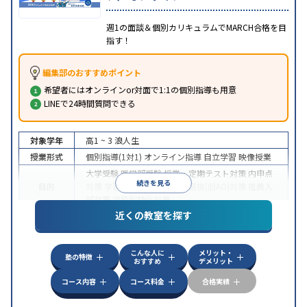
週1の面談＆個別カリキュラムでMARCH合格を目
指す！
編集部のおすすめポイント
希望者にはオンラインor対面で1:1の個別指導も用意
LINEで24時間質問できる
対象学年
高1 ~ 3
浪人生
授業形式
個別指導(1対1)
オンライン指導
自立学習
映像授業
大学受験
医学部受験
授業・定期テスト対策
内申点
続きを見る
目的
対策
学習習慣の定着
総合型選抜(旧AO)対策
推薦入
試対策
学校別特化対策
近くの教室を探す
中高一貫校生に対応
授業の振替可能
不登校生に対
特徴
応
学習にPC・タブレットを利用
オンライン対応
1
科目から受講可能
こんな人に
メリット・
塾の特徴
おすすめ
デメリット
コース内容
コース料金
合格実績