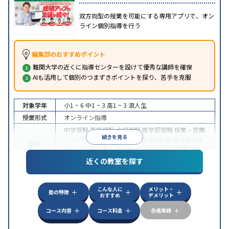
双方向型の授業を可能にする専用アプリで、オン
ライン個別指導を行う
編集部のおすすめポイント
難関大学の近くに指導センターを設けて優秀な講師を確保
AIも活用して個別のつまずきポイントを探り、苦手を克服
対象学年
小1 ~ 6
中1 ~ 3
高1 ~ 3
浪人生
授業形式
オンライン指導
中学受験
高校受験
大学受験
医学部受験
授業・定期
続きを見る
テスト対策
内申点対策
学習習慣の定着
総合型選抜
目的
(旧AO)対策
推薦入試対策
英検(英語検定)対策
漢検
(漢字検定)対策
近くの教室を探す
中高一貫校生に対応
成績保証制度あり
授業の振替
特徴
可能
不登校生に対応
学習にPC・タブレットを利用
こんな人に
メリット・
オンライン対応
1科目から受講可能
塾の特徴
おすすめ
デメリット
コース内容
コース料金
合格実績