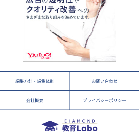
ママテクエグザム
情報Ⅰ、数学が苦手な人注目！最短距離の学力
中学受験に熱心な市区町村ランキング
中国
進化する中高一貫校・高校
アップ法
小学校受験
鳥取県
島根県
岡山県
広島県
山口県
悩み多き「大学受験」相談室
家庭教師
四国
英語・英会話・英検対策
徳島県
香川県
愛媛県
高知県
小学校教師が解説！中学受験のリアル
教育ニュース最前線
九州・沖縄
教育ジャーナリストが徹底解説！ 大学受験の羅
福岡県
佐賀県
長崎県
熊本県
大分県
針盤
宮崎県
鹿児島県
沖縄県
編集方針・編集体制
お問い合わせ
会社概要
プライバシーポリシー