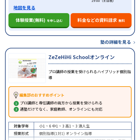
19:00（土日祝）
地図を見る
体験授業(無料)
料金などの資料請求
を申し込む
無料
塾の詳細を見る
ZeZeHiHi Schoolオンライン
プロ講師の授業を受けられるハイブリッド個別指
導
編集部のおすすめポイント
プロ講師と専任講師の両方から授業を受けられる
通塾だけでなく、家庭教師、オンラインにも対応
対象学年
小1 ~ 6
中1 ~ 3
高1 ~ 3
浪人生
授業形式
個別指導(1対1)
オンライン指導