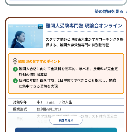
塾の詳細を見る
難関大受験専門塾 現論会オンライン
スタサプ講師と現役東大生が学習コーチングを提
供する、難関大学受験専門の個別指導塾
編集部のおすすめポイント
難関大合格に向けて全教科を効率的に学べる、授業料が完全定
額制の個別指導塾
個別に年間計画を作成、1日単位ですべきことも指示し、勉強
に集中できる環境を実現
対象学年
中1 ~ 3
高1 ~ 3
浪人生
授業形式
個別指導(1対1)
大学受験
医学部受験
授業・定期テスト対策
国公立
目的
続きを見る
大対策
英検(英語検定)対策
中高一貫校生に対応
授業の振替可能
オンライン対
特徴