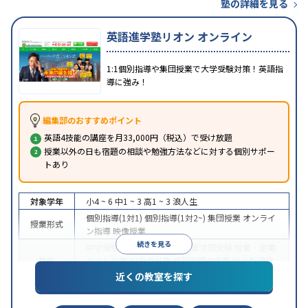
塾の詳細を見る
英語進学塾リオン オンライン
1:1個別指導や集団授業で大学受験対策！英語指
導に強み！
編集部のおすすめポイント
英語4技能の講座を月33,000円（税込）で受け放題
授業以外の日も宿題の相談や勉強方法などに対する個別サポー
トあり
対象学年
小4 ~ 6
中1 ~ 3
高1 ~ 3
浪人生
個別指導(1対1)
個別指導(1対2~)
集団授業
オンライ
授業形式
ン指導
映像授業
続きを見る
中学受験
高校受験
大学受験
医学部受験
授業・定期
目的
テスト対策
内申点対策
学習習慣の定着
総合型選抜
(旧AO)対策
推薦入試対策
学校別特化対策
近くの教室を探す
中高一貫校生に対応
特待生・奨学金制度あり
成績
保証制度あり
授業の振替可能
不登校生に対応
オン