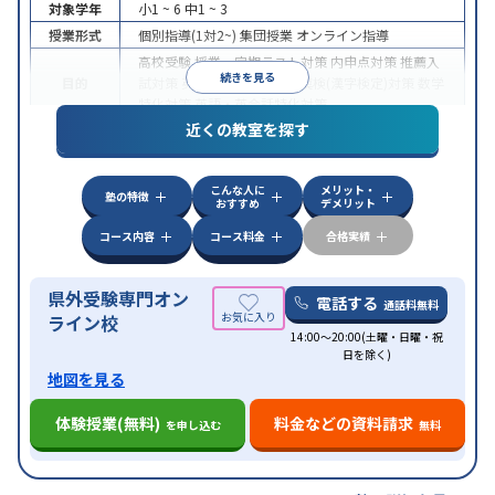
対象学年
小1 ~ 6
中1 ~ 3
授業形式
個別指導(1対2~)
集団授業
オンライン指導
高校受験
授業・定期テスト対策
内申点対策
推薦入
続きを見る
目的
試対策
英検(英語検定)対策
漢検(漢字検定)対策
数学
特化対策
英語・英会話特化対策
近くの教室を探す
特徴
オンライン対応
こんな人に
メリット・
塾の特徴
おすすめ
デメリット
コース内容
コース料金
合格実績
県外受験専門オン
電話する
通話料無料
ライン校
14:00～20:00(土曜・日曜・祝
日を除く)
地図を見る
体験授業(無料)
料金などの資料請求
を申し込む
無料