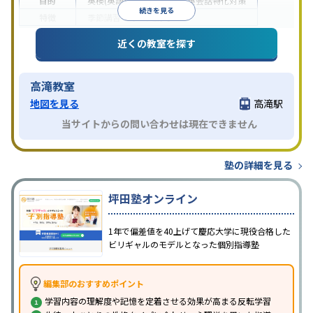
目的
英検(英語検定)対策
英語・英会話特化対策
続きを見る
特徴
季節講習のみの受講可
近くの教室を探す
高滝教室
地図を見る
高滝駅
当サイトからの問い合わせは現在できません
塾の詳細を見る
坪田塾オンライン
1年で偏差値を40上げて慶応大学に現役合格した
ビリギャルのモデルとなった個別指導塾
編集部のおすすめポイント
学習内容の理解度や記憶を定着させる効果が高まる反転学習