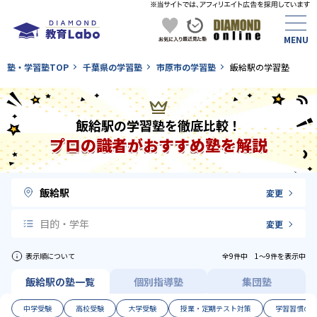
塾・学習塾TOP
千葉県の学習塾
市原市の学習塾
飯給駅の学習塾
飯給駅の学習塾を徹底比較！
プロの識者がおすすめ塾を解説
飯給駅
変更
目的・学年
変更
表示順について
全9件中 1〜9件を表示中
飯給駅の塾一覧
個別指導塾
集団塾
中学受験
高校受験
大学受験
授業・定期テスト対策
学習習慣の