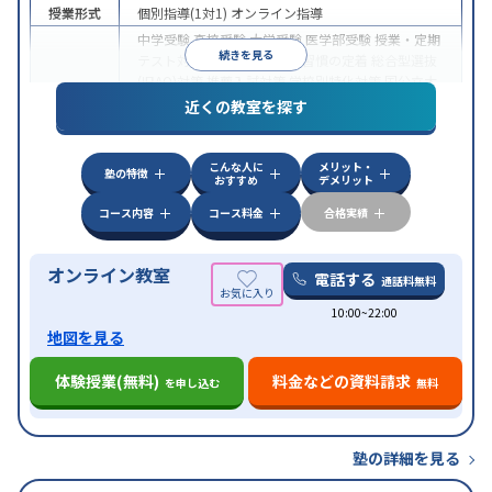
授業形式
個別指導(1対1)
オンライン指導
中学受験
高校受験
大学受験
医学部受験
授業・定期
続きを見る
テスト対策
内申点対策
学習習慣の定着
総合型選抜
(旧AO)対策
推薦入試対策
学校別特化対策
国公立大
目的
対策
私大対策
共通テスト対策
英検(英語検定)対策
近くの教室を探す
漢検(漢字検定)対策
数学特化対策
英語・英会話特化
対策
その他科目別特化対策
こんな人に
メリット・
中高一貫校生に対応
授業の振替可能
不登校生に対
塾の特徴
おすすめ
デメリット
特徴
応
オンライン対応
1科目から受講可能
季節講習の
みの受講可
自習室あり
コース内容
コース料金
合格実績
オンライン教室
電話する
通話料無料
10:00~22:00
地図を見る
体験授業(無料)
料金などの資料請求
を申し込む
無料
塾の詳細を見る