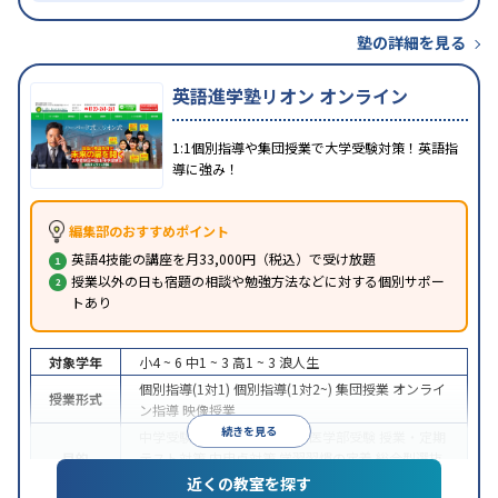
塾の詳細を見る
英語進学塾リオン オンライン
1:1個別指導や集団授業で大学受験対策！英語指
導に強み！
編集部のおすすめポイント
英語4技能の講座を月33,000円（税込）で受け放題
授業以外の日も宿題の相談や勉強方法などに対する個別サポー
トあり
対象学年
小4 ~ 6
中1 ~ 3
高1 ~ 3
浪人生
個別指導(1対1)
個別指導(1対2~)
集団授業
オンライ
授業形式
ン指導
映像授業
続きを見る
中学受験
高校受験
大学受験
医学部受験
授業・定期
目的
テスト対策
内申点対策
学習習慣の定着
総合型選抜
(旧AO)対策
推薦入試対策
学校別特化対策
近くの教室を探す