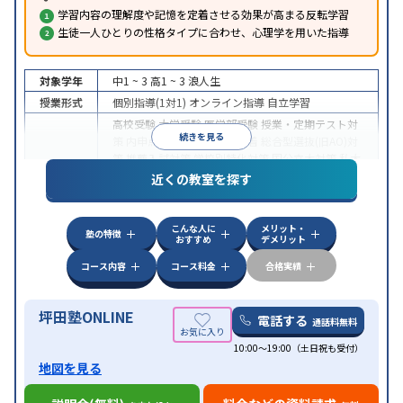
学習内容の理解度や記憶を定着させる効果が高まる反転学習
生徒一人ひとりの性格タイプに合わせ、心理学を用いた指導
対象学年
中1 ~ 3
高1 ~ 3
浪人生
授業形式
個別指導(1対1)
オンライン指導
自立学習
高校受験
大学受験
医学部受験
授業・定期テスト対
続きを見る
策
内申点対策
学習習慣の定着
総合型選抜(旧AO)対
策
推薦入試対策
学校別特化対策
国公立大対策
私大
目的
対策
共通テスト対策
英検(英語検定)対策
漢検(漢字
近くの教室を探す
検定)対策
数学特化対策
英語・英会話特化対策
その
他科目別特化対策
こんな人に
メリット・
中高一貫校生に対応
授業の振替可能
不登校生に対
塾の特徴
おすすめ
デメリット
応
学習にPC・タブレットを利用
オンライン対応
1
特徴
科目から受講可能
季節講習のみの受講可
発達障害
コース内容
コース料金
合格実績
の子どもに対応
坪田塾ONLINE
電話する
通話料無料
10:00～19:00（土日祝も受付）
地図を見る