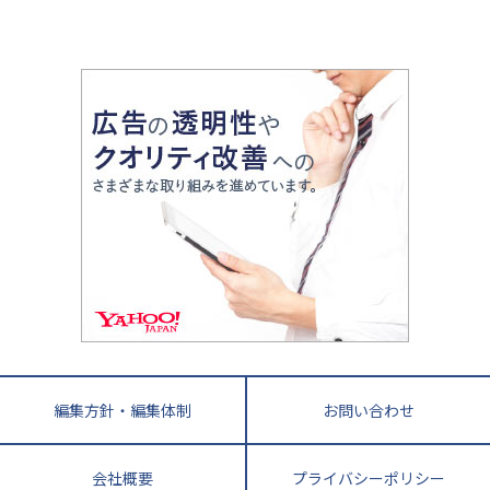
山梨県
2020年代の教育
中学入試最前線
教育費・塾代
中学受験最前線
近畿
てら先生の教育業界基本メソッド
座談会
大学入試改革
大阪府
運動と遊びを考える
兵庫県
京都府
奈良県
和歌山県
教育全般
親子で極める家庭学習
滋賀県
令和の大学受験は情報戦！
大学受験塾の選び方
ママテクエグザム
情報Ⅰ、数学が苦手な人注目！最短距離の学力
中学受験に熱心な市区町村ランキング
中国
進化する中高一貫校・高校
アップ法
小学校受験
鳥取県
島根県
岡山県
広島県
山口県
悩み多き「大学受験」相談室
家庭教師
四国
英語・英会話・英検対策
徳島県
香川県
愛媛県
高知県
小学校教師が解説！中学受験のリアル
教育ニュース最前線
九州・沖縄
教育ジャーナリストが徹底解説！ 大学受験の羅
福岡県
佐賀県
長崎県
熊本県
大分県
針盤
宮崎県
鹿児島県
沖縄県
編集方針・編集体制
お問い合わせ
会社概要
プライバシーポリシー