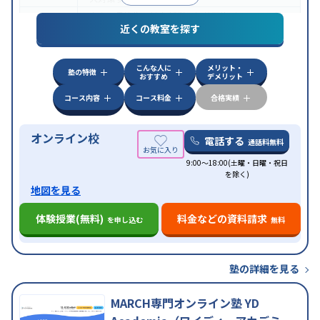
中高一貫校生に対応
授業の振替可能
オンライン対
特徴
近くの教室を探す
応
自習室あり
こんな人に
メリット・
塾の特徴
おすすめ
デメリット
コース内容
コース料金
合格実績
オンライン校
電話する
通話料無料
9:00～18:00(土曜・日曜・祝日
を除く)
地図を見る
体験授業(無料)
料金などの資料請求
を申し込む
無料
塾の詳細を見る
MARCH専門オンライン塾 YD