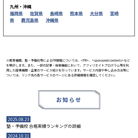
九州・沖縄
福岡県
佐賀県
長崎県
熊本県
大分県
宮崎
県
鹿児島県
沖縄県
※教育機関、塾・予備校等によるPR情報については、<PR>、<sponsored contents>など
を明示します。また、一部の記事・検索機能において、アフィリエイトプログラム等を利
用した提携機関・企業のサービス紹介を行っています。サービス内容や申し込み方法等に
ついては、リンク先の各サービスのページにある詳細情報を確認してください。
お知らせ
2025.08.23
塾・予備校 合格実績ランキングの詳細
2024.10.31