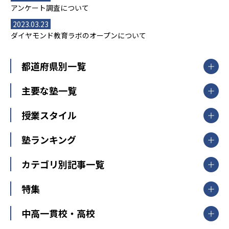
アンケート調査について
2023.03.23
ダイヤモンド教育ラボのオープンについて
都道府県別一覧
北海道・東北
主要な塾一覧
北海道
青森県
岩手県
宮城県
秋田県
【掲載塾一覧を見る】
授業スタイル
山形県
福島県
臨海セミナー
関東
個別指導
塾ランキング
東京個別指導学院
東京都
神奈川県
埼玉県
千葉県
茨城県
集団授業
個別指導塾TOMAS
栃木県
群馬県
中学受験ランキング
カテゴリ別記事一覧
オンライン指導
明光義塾
大学受験ランキング
北陸
映像授業
ナビ個別指導学院
中学受験
特集
新潟県
富山県
石川県
福井県
個別教室のトライ
高校受験
東進ハイスクール
中部
開成番長直伝！子どもの受験を成功させる方法
中高一貫校・高校
大学受験
武田塾
愛知県
静岡県
岐阜県
三重県
長野県
令和時代の失敗しない塾選び
資格取得・学び直し