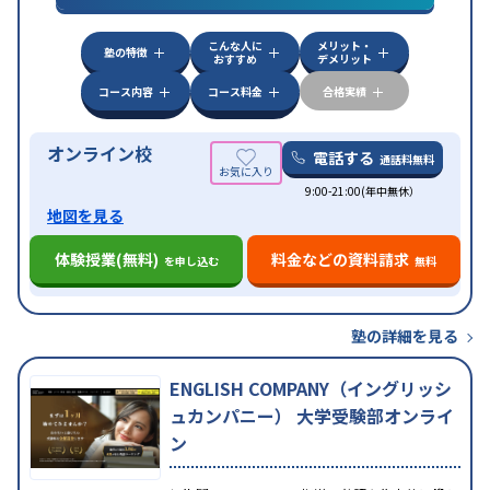
中高一貫校生に対応
特待生・奨学金制度あり
成績
保証制度あり
授業の振替可能
不登校生に対応
オン
特徴
こんな人に
メリット・
ライン対応
1科目から受講可能
季節講習のみの受講
塾の特徴
おすすめ
デメリット
可
コース内容
コース料金
合格実績
オンライン校
電話する
通話料無料
9:00-21:00(年中無休）
地図を見る
体験授業(無料)
料金などの資料請求
を申し込む
無料
塾の詳細を見る
ENGLISH COMPANY（イングリッシ
ュカンパニー） 大学受験部オンライ
ン