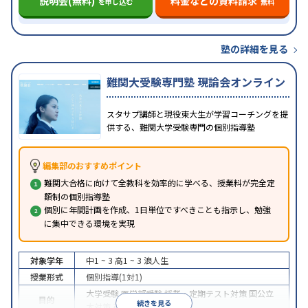
説明会(無料)
料金などの資料請求
を申し込む
無料
塾の詳細を見る
難関大受験専門塾 現論会オンライン
スタサプ講師と現役東大生が学習コーチングを提
供する、難関大学受験専門の個別指導塾
編集部のおすすめポイント
難関大合格に向けて全教科を効率的に学べる、授業料が完全定
額制の個別指導塾
個別に年間計画を作成、1日単位ですべきことも指示し、勉強
に集中できる環境を実現
対象学年
中1 ~ 3
高1 ~ 3
浪人生
授業形式
個別指導(1対1)
大学受験
医学部受験
授業・定期テスト対策
国公立
目的
続きを見る
大対策
英検(英語検定)対策