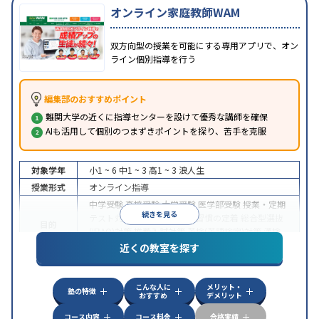
オンライン家庭教師WAM
双方向型の授業を可能にする専用アプリで、オン
ライン個別指導を行う
編集部のおすすめポイント
難関大学の近くに指導センターを設けて優秀な講師を確保
AIも活用して個別のつまずきポイントを探り、苦手を克服
対象学年
小1 ~ 6
中1 ~ 3
高1 ~ 3
浪人生
授業形式
オンライン指導
中学受験
高校受験
大学受験
医学部受験
授業・定期
続きを見る
テスト対策
内申点対策
学習習慣の定着
総合型選抜
目的
(旧AO)対策
推薦入試対策
英検(英語検定)対策
漢検
(漢字検定)対策
近くの教室を探す
中高一貫校生に対応
成績保証制度あり
授業の振替
特徴
可能
不登校生に対応
学習にPC・タブレットを利用
こんな人に
メリット・
オンライン対応
1科目から受講可能
塾の特徴
おすすめ
デメリット
コース内容
コース料金
合格実績