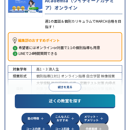
Academia（ワイディーアカデミ
ア）オンライン
週1の面談＆個別カリキュラムでMARCH合格を目
指す！
編集部のおすすめポイント
希望者にはオンラインor対面で1:1の個別指導も用意
LINEで24時間質問できる
対象学年
高1 ~ 3
浪人生
授業形式
個別指導(1対1)
オンライン指導
自立学習
映像授業
大学受験
医学部受験
授業・定期テスト対策
内申点
続きを見る
目的
対策
学習習慣の定着
総合型選抜(旧AO)対策
推薦入
試対策
学校別特化対策
近くの教室を探す
中高一貫校生に対応
授業の振替可能
不登校生に対
特徴
応
学習にPC・タブレットを利用
オンライン対応
1
科目から受講可能
こんな人に
メリット・
塾の特徴
おすすめ
デメリット
コース内容
コース料金
合格実績