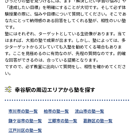
ぴったりの塾を見つけるには、まず「解決したい学習の悩み」や
「達成したい目標」を明確にすることが大切です。そして必ず体
験授業の際に、悩みや目標について質問してください。そこであ
なたにとって納得感のある回答をしてくれる塾が、相性のいい塾
です。
塾にはそれぞれ、ターゲットとしている生徒像があります。当て
はまれば、大抵の塾で成果が出ます。しかし、塾によっては、多
少ターゲットからズレていても入塾を勧めてくる場合もありま
す。ここを見極めるのに有効なのが、先程の質問なのです。的確
な回答ができるのは、合っている証拠となります。
ですので、必ず教室に出向いて質問をし、相性を確かめてくださ
い。
幸谷駅の周辺エリアから塾を探す
市川市の塾一覧
柏市の塾一覧
流山市の塾一覧
鎌ケ谷市の塾一覧
三郷市の塾一覧
葛飾区の塾一覧
江戸川区の塾一覧