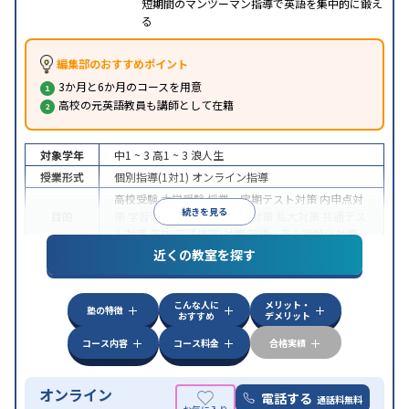
短期間のマンツーマン指導で英語を集中的に鍛え
る
編集部のおすすめポイント
3か月と6か月のコースを用意
高校の元英語教員も講師として在籍
対象学年
中1 ~ 3
高1 ~ 3
浪人生
授業形式
個別指導(1対1)
オンライン指導
高校受験
大学受験
授業・定期テスト対策
内申点対
続きを見る
目的
策
学習習慣の定着
国公立大対策
私大対策
共通テス
ト対策
英検(英語検定)対策
英語・英会話特化対策
近くの教室を探す
中高一貫校生に対応
授業の振替可能
不登校生に対
特徴
応
学習にPC・タブレットを利用
オンライン対応
1
科目から受講可能
こんな人に
メリット・
塾の特徴
おすすめ
デメリット
コース内容
コース料金
合格実績
オンライン
電話する
通話料無料