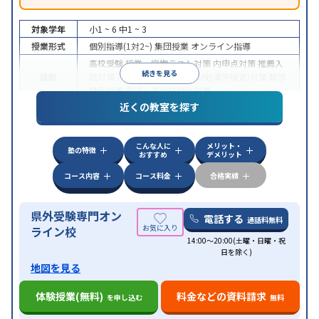
対象学年
小1 ~ 6
中1 ~ 3
授業形式
個別指導(1対2~)
集団授業
オンライン指導
高校受験
授業・定期テスト対策
内申点対策
推薦入
続きを見る
目的
試対策
英検(英語検定)対策
漢検(漢字検定)対策
数学
特化対策
英語・英会話特化対策
近くの教室を探す
特徴
オンライン対応
こんな人に
メリット・
塾の特徴
おすすめ
デメリット
コース内容
コース料金
合格実績
県外受験専門オン
電話する
通話料無料
ライン校
14:00～20:00(土曜・日曜・祝
日を除く)
地図を見る
体験授業(無料)
料金などの資料請求
を申し込む
無料