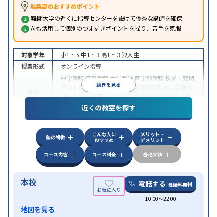
編集部のおすすめポイント
難関大学の近くに指導センターを設けて優秀な講師を確保
AIも活用して個別のつまずきポイントを探り、苦手を克服
対象学年
小1 ~ 6
中1 ~ 3
高1 ~ 3
浪人生
授業形式
オンライン指導
中学受験
高校受験
大学受験
医学部受験
授業・定期
続きを見る
テスト対策
内申点対策
学習習慣の定着
総合型選抜
目的
(旧AO)対策
推薦入試対策
英検(英語検定)対策
漢検
(漢字検定)対策
近くの教室を探す
中高一貫校生に対応
成績保証制度あり
授業の振替
特徴
可能
不登校生に対応
学習にPC・タブレットを利用
こんな人に
メリット・
オンライン対応
1科目から受講可能
塾の特徴
おすすめ
デメリット
コース内容
コース料金
合格実績
本校
電話する
通話料無料
10:00〜22:00
地図を見る