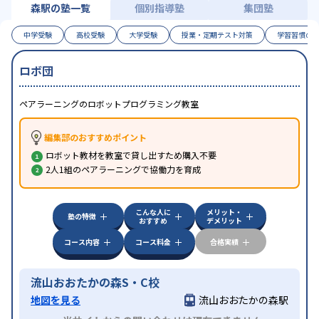
森駅の塾一覧
個別指導塾
集団塾
中学受験
高校受験
大学受験
授業・定期テスト対策
学習習慣の
ロボ団
ペアラーニングのロボットプログラミング教室
編集部のおすすめポイント
ロボット教材を教室で貸し出すため購入不要
2人1組のペアラーニングで協働力を育成
こんな人に
メリット・
塾の特徴
おすすめ
デメリット
コース内容
コース料金
合格実績
流山おおたかの森S・C校
地図を見る
流山おおたかの森駅