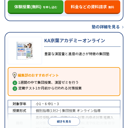
体験授業(無料)
料金などの資料請求
を申し込む
無料
塾の詳細を見る
KA京葉アカデミーオンライン
豊富な演習量と進度の速さが特徴の集団塾
編集部のおすすめポイント
1週間の中で集団授業、演習ゼミを行う
定期テスト1か月前から行われる対策授業
対象学年
小1 ~ 6
中1 ~ 3
授業形式
個別指導(1対2~)
集団授業
オンライン指導
高校受験
授業・定期テスト対策
内申点対策
推薦入
続きを見る
目的
試対策
英検(英語検定)対策
漢検(漢字検定)対策
数学