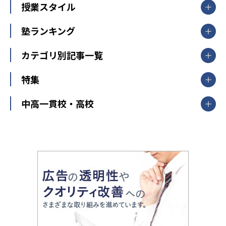
【掲載塾一覧を見る】
授業スタイル
山形県
福島県
臨海セミナー
関東
個別指導
塾ランキング
東京個別指導学院
東京都
神奈川県
埼玉県
千葉県
茨城県
集団授業
個別指導塾TOMAS
栃木県
群馬県
中学受験ランキング
カテゴリ別記事一覧
オンライン指導
明光義塾
大学受験ランキング
北陸
映像授業
ナビ個別指導学院
中学受験
特集
新潟県
富山県
石川県
福井県
個別教室のトライ
高校受験
東進ハイスクール
中部
開成番長直伝！子どもの受験を成功させる方法
中高一貫校・高校
大学受験
武田塾
愛知県
静岡県
岐阜県
三重県
長野県
令和時代の失敗しない塾選び
資格取得・学び直し
山梨県
2020年代の教育
中学入試最前線
教育費・塾代
中学受験最前線
近畿
てら先生の教育業界基本メソッド
座談会
大学入試改革
大阪府
運動と遊びを考える
兵庫県
京都府
奈良県
和歌山県
教育全般
親子で極める家庭学習
滋賀県
令和の大学受験は情報戦！
大学受験塾の選び方
ママテクエグザム
情報Ⅰ、数学が苦手な人注目！最短距離の学力
中学受験に熱心な市区町村ランキング
中国
進化する中高一貫校・高校
アップ法
小学校受験
鳥取県
島根県
岡山県
広島県
山口県
悩み多き「大学受験」相談室
家庭教師
四国
英語・英会話・英検対策
徳島県
香川県
愛媛県
高知県