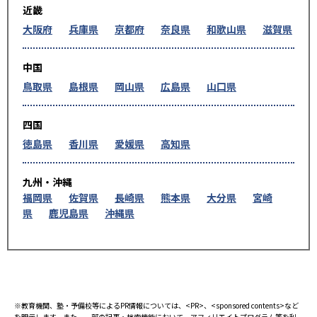
近畿
大阪府
兵庫県
京都府
奈良県
和歌山県
滋賀県
中国
鳥取県
島根県
岡山県
広島県
山口県
四国
徳島県
香川県
愛媛県
高知県
九州・沖縄
福岡県
佐賀県
長崎県
熊本県
大分県
宮崎
県
鹿児島県
沖縄県
※教育機関、塾・予備校等によるPR情報については、<PR>、<sponsored contents>など
を明示します。また、一部の記事・検索機能において、アフィリエイトプログラム等を利