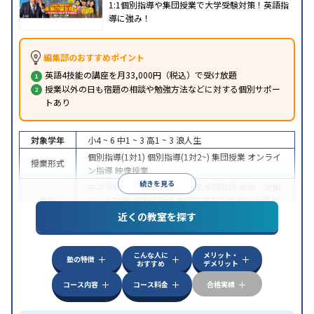
1:1個別指導や集団授業で大学受験対策！英語指
導に強み！
編集部のおすすめポイント
英語4技能の講座を月33,000円（税込）で受け放題
授業以外の日も宿題の相談や勉強方法などに対する個別サポー
トあり
対象学年
小4 ~ 6
中1 ~ 3
高1 ~ 3
浪人生
個別指導(1対1)
個別指導(1対2~)
集団授業
オンライ
授業形式
ン指導
映像授業
続きを見る
中学受験
高校受験
大学受験
医学部受験
授業・定期
目的
テスト対策
内申点対策
学習習慣の定着
総合型選抜
(旧AO)対策
推薦入試対策
学校別特化対策
近くの教室を探す
中高一貫校生に対応
特待生・奨学金制度あり
成績
保証制度あり
授業の振替可能
不登校生に対応
オン
特徴
こんな人に
メリット・
ライン対応
1科目から受講可能
季節講習のみの受講
塾の特徴
おすすめ
デメリット
可
コース内容
コース料金
合格実績