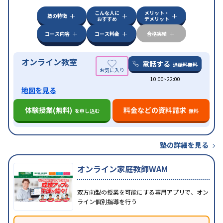
対策
その他科目別特化対策
こんな人に
メリット・
中高一貫校生に対応
授業の振替可能
不登校生に対
塾の特徴
おすすめ
デメリット
特徴
応
オンライン対応
1科目から受講可能
季節講習の
みの受講可
自習室あり
コース内容
コース料金
合格実績
オンライン教室
電話する
通話料無料
10:00~22:00
地図を見る
体験授業(無料)
料金などの資料請求
を申し込む
無料
塾の詳細を見る
オンライン家庭教師WAM
双方向型の授業を可能にする専用アプリで、オン
ライン個別指導を行う