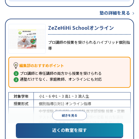
塾の詳細を見る
ZeZeHiHi Schoolオンライン
プロ講師の授業を受けられるハイブリッド個別指
導
編集部のおすすめポイント
プロ講師と専任講師の両方から授業を受けられる
通塾だけでなく、家庭教師、オンラインにも対応
対象学年
小1 ~ 6
中1 ~ 3
高1 ~ 3
浪人生
授業形式
個別指導(1対1)
オンライン指導
中学受験
高校受験
大学受験
医学部受験
授業・定期
続きを見る
テスト対策
内申点対策
学習習慣の定着
総合型選抜
(旧AO)対策
推薦入試対策
学校別特化対策
国公立大
目的
対策
私大対策
共通テスト対策
英検(英語検定)対策
近くの教室を探す
漢検(漢字検定)対策
数学特化対策
英語・英会話特化