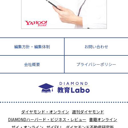
小学校教師が解説！中学受験のリアル
教育ニュース最前線
九州・沖縄
教育ジャーナリストが徹底解説！ 大学受験の羅
福岡県
佐賀県
長崎県
熊本県
大分県
針盤
宮崎県
鹿児島県
沖縄県
編集方針・編集体制
お問い合わせ
会社概要
プライバシーポリシー
ダイヤモンド・オンライン
週刊ダイヤモンド
DIAMONDハーバード・ビジネス・レビュー
書籍オンライン
ザイ・オンライン
ザイFX！
ダイヤモンド不動産研究所