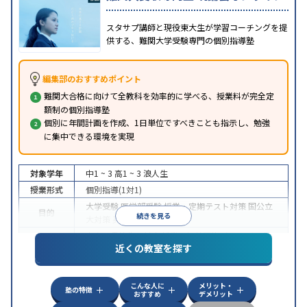
スタサプ講師と現役東大生が学習コーチングを提
供する、難関大学受験専門の個別指導塾
編集部のおすすめポイント
難関大合格に向けて全教科を効率的に学べる、授業料が完全定
額制の個別指導塾
個別に年間計画を作成、1日単位ですべきことも指示し、勉強
に集中できる環境を実現
対象学年
中1 ~ 3
高1 ~ 3
浪人生
授業形式
個別指導(1対1)
大学受験
医学部受験
授業・定期テスト対策
国公立
目的
続きを見る
大対策
英検(英語検定)対策
中高一貫校生に対応
授業の振替可能
オンライン対
特徴
近くの教室を探す
応
自習室あり
こんな人に
メリット・
塾の特徴
おすすめ
デメリット