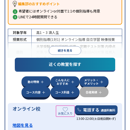
編集部のおすすめポイント
希望者にはオンラインor対面で1:1の個別指導も用意
LINEで24時間質問できる
対象学年
高1 ~ 3
浪人生
授業形式
個別指導(1対1)
オンライン指導
自立学習
映像授業
大学受験
医学部受験
授業・定期テスト対策
内申点
続きを見る
目的
対策
学習習慣の定着
総合型選抜(旧AO)対策
推薦入
試対策
学校別特化対策
近くの教室を探す
中高一貫校生に対応
授業の振替可能
不登校生に対
特徴
応
学習にPC・タブレットを利用
オンライン対応
1
科目から受講可能
こんな人に
メリット・
塾の特徴
おすすめ
デメリット
コース内容
コース料金
合格実績
オンライン校
電話する
通話料無料
13:00-22:00(土日祝日問わず)
地図を見る