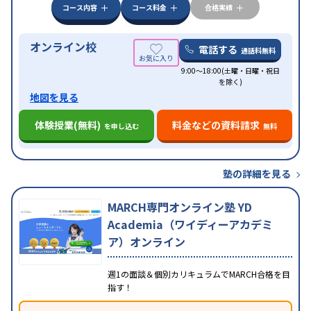
コース内容
コース料金
合格実績
オンライン校
電話する
通話料無料
9:00～18:00(土曜・日曜・祝日
を除く)
地図を見る
体験授業(無料)
料金などの資料請求
を申し込む
無料
塾の詳細を見る
MARCH専門オンライン塾 YD
Academia（ワイディーアカデミ
ア）オンライン
週1の面談＆個別カリキュラムでMARCH合格を目
指す！