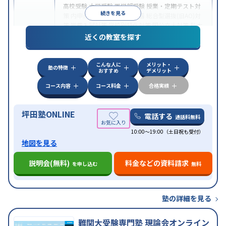
高校受験
大学受験
医学部受験
授業・定期テスト対
続きを見る
策
内申点対策
学習習慣の定着
総合型選抜(旧AO)対
策
推薦入試対策
学校別特化対策
国公立大対策
私大
目的
対策
共通テスト対策
英検(英語検定)対策
漢検(漢字
近くの教室を探す
検定)対策
数学特化対策
英語・英会話特化対策
その
他科目別特化対策
こんな人に
メリット・
中高一貫校生に対応
授業の振替可能
不登校生に対
塾の特徴
おすすめ
デメリット
応
学習にPC・タブレットを利用
オンライン対応
1
特徴
科目から受講可能
季節講習のみの受講可
発達障害
コース内容
コース料金
合格実績
の子どもに対応
坪田塾ONLINE
電話する
通話料無料
10:00～19:00（土日祝も受付）
地図を見る
説明会(無料)
料金などの資料請求
を申し込む
無料
塾の詳細を見る
難関大受験専門塾 現論会オンライン