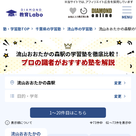
塾・学習塾TOP
千葉県の学習塾
流山市の学習塾
流山おおたかの森駅の
流山おおたかの森駅の学習塾を徹底比較！
プロの識者がおすすめ塾を解説
流山おおたかの森駅
変更
目的・学年
変更
1〜20件目はこちら
表示順について
全73件中 61〜73件を表示中
流山おおたかの