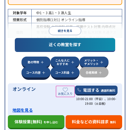
対象学年
中1 ~ 3
高1 ~ 3
浪人生
授業形式
個別指導(1対1)
オンライン指導
高校受験
大学受験
授業・定期テスト対策
内申点対
続きを見る
目的
策
学習習慣の定着
国公立大対策
私大対策
共通テス
ト対策
英検(英語検定)対策
英語・英会話特化対策
近くの教室を探す
中高一貫校生に対応
授業の振替可能
不登校生に対
特徴
応
学習にPC・タブレットを利用
オンライン対応
1
科目から受講可能
こんな人に
メリット・
塾の特徴
おすすめ
デメリット
コース内容
コース料金
合格実績
オンライン
電話する
通話料無料
10:00-21:00（平日）、10:00-
19:00（土日祝）
地図を見る
体験授業(無料)
料金などの資料請求
を申し込む
無料