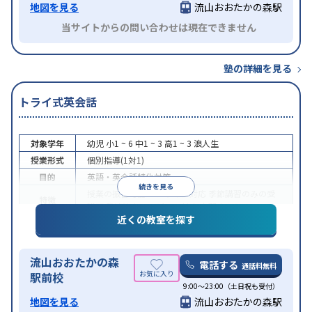
地図を見る
流山おおたかの森駅
当サイトからの問い合わせは現在できません
塾の詳細を見る
トライ式英会話
対象学年
幼児
小1 ~ 6
中1 ~ 3
高1 ~ 3
浪人生
授業形式
個別指導(1対1)
目的
英語・英会話特化対策
続きを見る
授業の振替可能
オンライン対応
季節講習のみの受
特徴
講可
発達障害の子どもに対応
自習室あり
近くの教室を探す
流山おおたかの森
電話する
通話料無料
駅前校
9:00～23:00（土日祝も受付）
地図を見る
流山おおたかの森駅