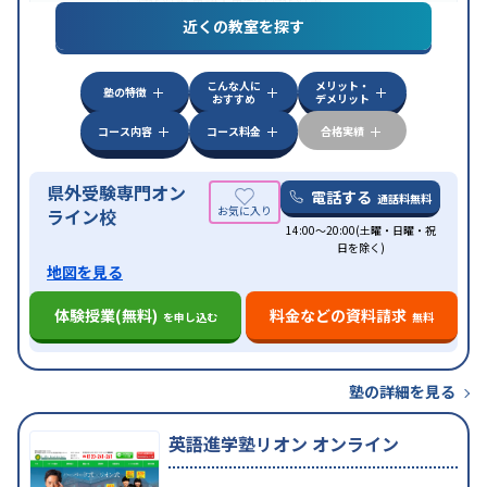
特化対策
英語・英会話特化対策
近くの教室を探す
特徴
オンライン対応
こんな人に
メリット・
塾の特徴
おすすめ
デメリット
コース内容
コース料金
合格実績
県外受験専門オン
電話する
通話料無料
ライン校
14:00～20:00(土曜・日曜・祝
日を除く)
地図を見る
体験授業(無料)
料金などの資料請求
を申し込む
無料
塾の詳細を見る
英語進学塾リオン オンライン