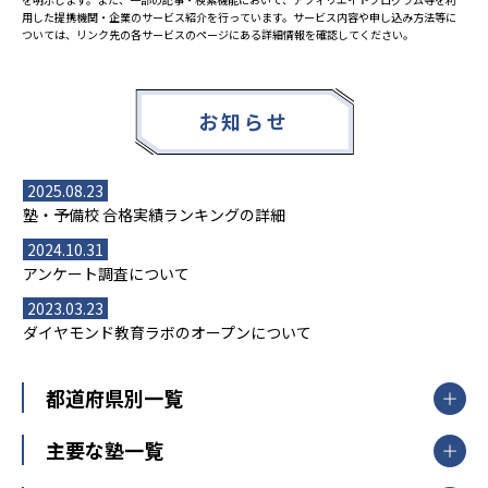
用した提携機関・企業のサービス紹介を行っています。サービス内容や申し込み方法等に
ついては、リンク先の各サービスのページにある詳細情報を確認してください。
お知らせ
2025.08.23
塾・予備校 合格実績ランキングの詳細
2024.10.31
アンケート調査について
2023.03.23
ダイヤモンド教育ラボのオープンについて
都道府県別一覧
北海道・東北
主要な塾一覧
北海道
青森県
岩手県
宮城県
秋田県