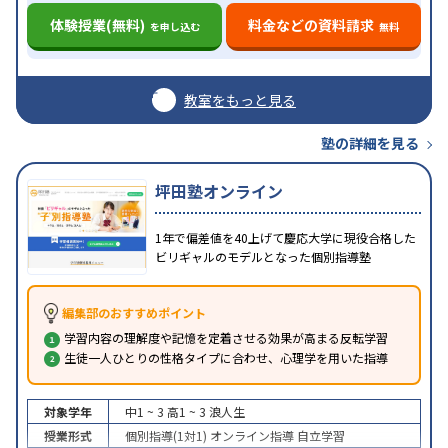
体験授業(無料)
料金などの資料請求
を申し込む
無料
教室をもっと見る
塾の詳細を見る
坪田塾オンライン
1年で偏差値を40上げて慶応大学に現役合格した
ビリギャルのモデルとなった個別指導塾
編集部のおすすめポイント
学習内容の理解度や記憶を定着させる効果が高まる反転学習
生徒一人ひとりの性格タイプに合わせ、心理学を用いた指導
対象学年
中1 ~ 3
高1 ~ 3
浪人生
授業形式
個別指導(1対1)
オンライン指導
自立学習