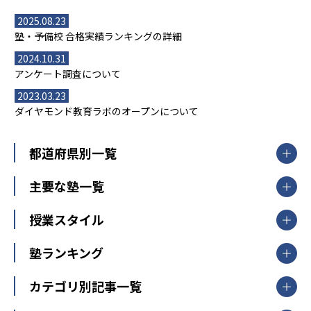
2025.08.23
塾・予備校 合格実績ランキングの詳細
2024.10.31
アンケート調査について
2023.03.23
ダイヤモンド教育ラボのオープンについて
都道府県別一覧
北海道・東北
主要な塾一覧
北海道
青森県
岩手県
宮城県
秋田県
【掲載塾一覧を見る】
授業スタイル
山形県
福島県
臨海セミナー
関東
個別指導
塾ランキング
東京個別指導学院
東京都
神奈川県
埼玉県
千葉県
茨城県
集団授業
個別指導塾TOMAS
栃木県
群馬県
中学受験ランキング
カテゴリ別記事一覧
オンライン指導
明光義塾
大学受験ランキング
北陸
映像授業
ナビ個別指導学院