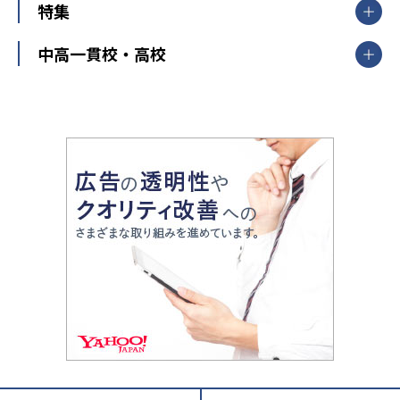
中学受験
特集
新潟県
富山県
石川県
福井県
個別教室のトライ
高校受験
東進ハイスクール
中部
開成番長直伝！子どもの受験を成功させる方法
中高一貫校・高校
大学受験
武田塾
愛知県
静岡県
岐阜県
三重県
長野県
令和時代の失敗しない塾選び
資格取得・学び直し
山梨県
2020年代の教育
中学入試最前線
教育費・塾代
中学受験最前線
近畿
てら先生の教育業界基本メソッド
座談会
大学入試改革
大阪府
運動と遊びを考える
兵庫県
京都府
奈良県
和歌山県
教育全般
親子で極める家庭学習
滋賀県
令和の大学受験は情報戦！
大学受験塾の選び方
ママテクエグザム
情報Ⅰ、数学が苦手な人注目！最短距離の学力
中学受験に熱心な市区町村ランキング
中国
進化する中高一貫校・高校
アップ法
小学校受験
鳥取県
島根県
岡山県
広島県
山口県
悩み多き「大学受験」相談室
家庭教師
四国
英語・英会話・英検対策
徳島県
香川県
愛媛県
高知県
小学校教師が解説！中学受験のリアル
教育ニュース最前線
九州・沖縄
教育ジャーナリストが徹底解説！ 大学受験の羅
福岡県
佐賀県
長崎県
熊本県
大分県
針盤
宮崎県
鹿児島県
沖縄県