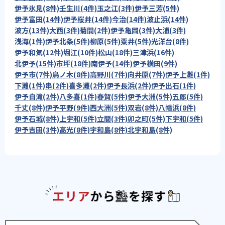
伊予氷見(8件)
壬生川(4件)
玉之江(3件)
伊予三芳(5件)
伊予富田(14件)
伊予桜井(14件)
今治(14件)
波止浜(14件)
波方(13件)
大西(3件)
菊間(2件)
伊予亀岡(3件)
大浦(3件)
浅海(1件)
伊予北条(5件)
柳原(5件)
粟井(5件)
光洋台(8件)
伊予和気(12件)
堀江(10件)
松山(18件)
三津浜(16件)
北伊予(15件)
市坪(18件)
南伊予(14件)
伊予横田(9件)
伊予市(7件)
鳥ノ木(8件)
高野川(7件)
向井原(7件)
伊予上灘(1件)
下灘(1件)
串(2件)
喜多灘(2件)
伊予長浜(2件)
伊予出石(1件)
伊予白滝(2件)
八多喜(1件)
春賀(5件)
伊予大洲(5件)
五郎(5件)
千丈(8件)
伊予平野(9件)
西大洲(5件)
双岩(8件)
八幡浜(8件)
伊予石城(8件)
上宇和(5件)
立間(3件)
卯之町(5件)
下宇和(5件)
伊予吉田(3件)
高光(8件)
宇和島(8件)
北宇和島(8件)
エリアか