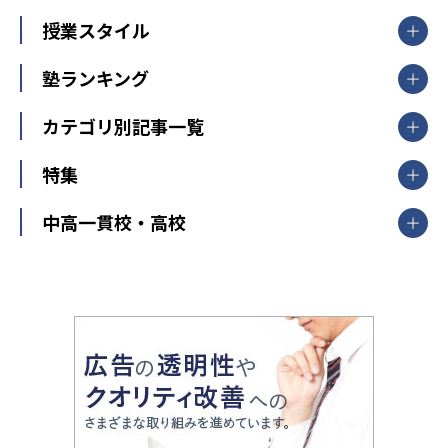
北海道
青森県
岩手県
宮城県
秋田県
【掲載塾一覧を見る】
授業スタイル
山形県
福島県
臨海セミナー
関東
個別指導
塾ランキング
東京個別指導学院
東京都
神奈川県
埼玉県
千葉県
茨城県
集団授業
個別指導塾TOMAS
栃木県
群馬県
中学受験ランキング
カテゴリ別記事一覧
オンライン指導
明光義塾
大学受験ランキング
北陸
映像授業
ナビ個別指導学院
中学受験
特集
新潟県
富山県
石川県
福井県
個別教室のトライ
高校受験
東進ハイスクール
中部
開成番長直伝！子どもの受験を成功させる方法
中高一貫校・高校
大学受験
武田塾
愛知県
静岡県
岐阜県
三重県
長野県
令和時代の失敗しない塾選び
資格取得・学び直し
山梨県
2020年代の教育
中学入試最前線
教育費・塾代
中学受験最前線
近畿
てら先生の教育業界基本メソッド
座談会
大学入試改革
大阪府
運動と遊びを考える
兵庫県
京都府
奈良県
和歌山県
教育全般
親子で極める家庭学習
滋賀県
令和の大学受験は情報戦！
大学受験塾の選び方
ママテクエグザム
情報Ⅰ、数学が苦手な人注目！最短距離の学力
中学受験に熱心な市区町村ランキング
中国
進化する中高一貫校・高校
アップ法
小学校受験
鳥取県
島根県
岡山県
広島県
山口県
悩み多き「大学受験」相談室
家庭教師
四国
英語・英会話・英検対策