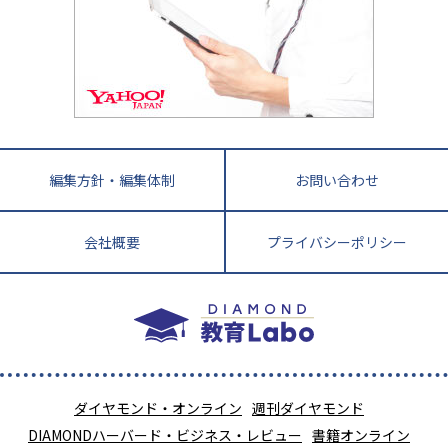
徳島県
香川県
愛媛県
高知県
小学校教師が解説！中学受験のリアル
教育ニュース最前線
九州・沖縄
教育ジャーナリストが徹底解説！ 大学受験の羅
福岡県
佐賀県
長崎県
熊本県
大分県
針盤
宮崎県
鹿児島県
沖縄県
編集方針・編集体制
お問い合わせ
会社概要
プライバシーポリシー
ダイヤモンド・オンライン
週刊ダイヤモンド
DIAMONDハーバード・ビジネス・レビュー
書籍オンライン