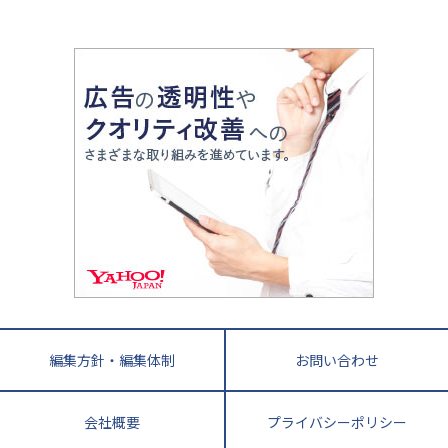
2020年代の教育
中学入試最前線
教育費・塾代
中学受験最前線
近畿
てら先生の教育業界基本メソッド
座談会
大学入試改革
大阪府
運動と遊びを考える
兵庫県
京都府
奈良県
和歌山県
教育全般
親子で極める家庭学習
滋賀県
令和の大学受験は情報戦！
大学受験塾の選び方
ママテクエグザム
情報Ⅰ、数学が苦手な人注目！最短距離の学力
中学受験に熱心な市区町村ランキング
中国
進化する中高一貫校・高校
アップ法
小学校受験
鳥取県
島根県
岡山県
広島県
山口県
悩み多き「大学受験」相談室
家庭教師
四国
英語・英会話・英検対策
徳島県
香川県
愛媛県
高知県
小学校教師が解説！中学受験のリアル
教育ニュース最前線
九州・沖縄
教育ジャーナリストが徹底解説！ 大学受験の羅
福岡県
佐賀県
長崎県
熊本県
大分県
針盤
宮崎県
鹿児島県
沖縄県
編集方針・編集体制
お問い合わせ
会社概要
プライバシーポリシー