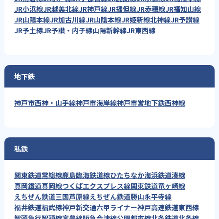
JR小浜線
JR越美北線
JR神戸線
JR播但線
JR赤穂線
JR福知山線
JR山陽本線
JR加古川線
JR山陰本線
JR姫新線
北神線
JR予讃線
JR予土線
JR予讃・内子線
山陽新幹線
JR東西線
地下鉄
神戸市西神・山手線
神戸市海岸線
神戸市営地下鉄西神線
私鉄
関東鉄道常総線
鹿島臨海鉄道線
ひたちなか海浜鉄道湊線
真岡鐵道真岡線
つくばエクスプレス線
関東鉄道竜ヶ崎線
えちぜん鉄道三国芦原線
えちぜん鉄道勝山永平寺線
福井鉄道福武線
神戸新交通六甲ライナー
神戸高速鉄道東西線
智頭急行智頭線
宮豊線
阪急今津線
公園都市線
北条鉄道北条線