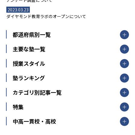
アンケート調査について
2023.03.23
ダイヤモンド教育ラボのオープンについて
都道府県別一覧
北海道・東北
主要な塾一覧
北海道
青森県
岩手県
宮城県
秋田県
【掲載塾一覧を見る】
授業スタイル
山形県
福島県
臨海セミナー
関東
個別指導
塾ランキング
東京個別指導学院
東京都
神奈川県
埼玉県
千葉県
茨城県
集団授業
個別指導塾TOMAS
栃木県
群馬県
中学受験ランキング
カテゴリ別記事一覧
オンライン指導
明光義塾
大学受験ランキング
北陸
映像授業
ナビ個別指導学院
中学受験
特集
新潟県
富山県
石川県
福井県
個別教室のトライ
高校受験
東進ハイスクール
中部
開成番長直伝！子どもの受験を成功させる方法
中高一貫校・高校
大学受験
武田塾
愛知県
静岡県
岐阜県
三重県
長野県
令和時代の失敗しない塾選び
資格取得・学び直し
山梨県