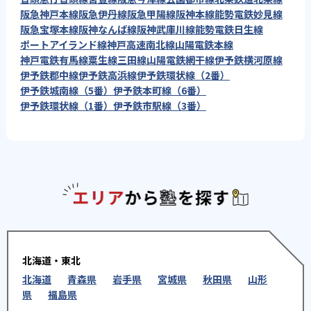
阪急神戸本線
阪急伊丹線
阪急甲陽線
阪神本線
能勢電鉄妙見線
阪急宝塚本線
阪神なんば線
阪神武庫川線
能勢電鉄日生線
ポートアイランド線
神戸高速南北線
山陽電鉄本線
神戸電鉄有馬線
粟生線
三田線
山陽電鉄網干線
伊予鉄横河原線
伊予鉄郡中線
伊予鉄高浜線
伊予鉄環状線（2番）
伊予鉄城南線（5番）
伊予鉄本町線（6番）
伊予鉄環状線（1番）
伊予鉄市駅線（3番）
エリアか
北海道・東北
北海道
青森県
岩手県
宮城県
秋田県
山形
県
福島県