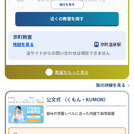
目的
英検(英語検定)対策
英語・英会話特化対策
続きを見る
特徴
季節講習のみの受講可
近くの教室を探す
京町教室
地図を見る
京町温泉駅
当サイトからの問い合わせは現在できません
教室をもっと見る
塾の詳細を見る
公文式 （くもん・KUMON）
自分の学習レベルに合った内容で自学自習