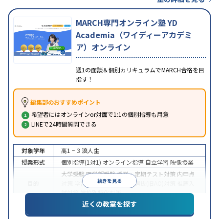
MARCH専門オンライン塾 YD
Academia（ワイディーアカデミ
ア）オンライン
週1の面談＆個別カリキュラムでMARCH合格を目
指す！
編集部のおすすめポイント
希望者にはオンラインor対面で1:1の個別指導も用意
LINEで24時間質問できる
対象学年
高1 ~ 3
浪人生
授業形式
個別指導(1対1)
オンライン指導
自立学習
映像授業
大学受験
医学部受験
授業・定期テスト対策
内申点
続きを見る
目的
対策
学習習慣の定着
総合型選抜(旧AO)対策
推薦入
試対策
学校別特化対策
近くの教室を探す
中高一貫校生に対応
授業の振替可能
不登校生に対
特徴
応
学習にPC・タブレットを利用
オンライン対応
1