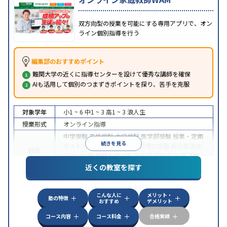
双方向型の授業を可能にする専用アプリで、オン
ライン個別指導を行う
編集部のおすすめポイント
難関大学の近くに指導センターを設けて優秀な講師を確保
AIも活用して個別のつまずきポイントを探り、苦手を克服
対象学年
小1 ~ 6
中1 ~ 3
高1 ~ 3
浪人生
授業形式
オンライン指導
中学受験
高校受験
大学受験
医学部受験
授業・定期
続きを見る
テスト対策
内申点対策
学習習慣の定着
総合型選抜
目的
(旧AO)対策
推薦入試対策
英検(英語検定)対策
漢検
(漢字検定)対策
近くの教室を探す
中高一貫校生に対応
成績保証制度あり
授業の振替
特徴
可能
不登校生に対応
学習にPC・タブレットを利用
こんな人に
メリット・
オンライン対応
1科目から受講可能
塾の特徴
おすすめ
デメリット
コース内容
コース料金
合格実績