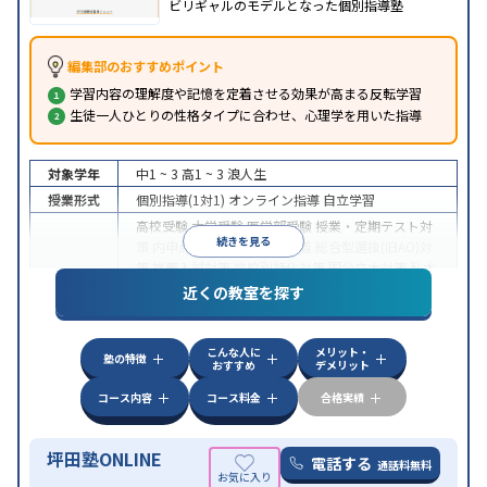
ビリギャルのモデルとなった個別指導塾
編集部のおすすめポイント
学習内容の理解度や記憶を定着させる効果が高まる反転学習
生徒一人ひとりの性格タイプに合わせ、心理学を用いた指導
対象学年
中1 ~ 3
高1 ~ 3
浪人生
授業形式
個別指導(1対1)
オンライン指導
自立学習
高校受験
大学受験
医学部受験
授業・定期テスト対
続きを見る
策
内申点対策
学習習慣の定着
総合型選抜(旧AO)対
策
推薦入試対策
学校別特化対策
国公立大対策
私大
目的
対策
共通テスト対策
英検(英語検定)対策
漢検(漢字
近くの教室を探す
検定)対策
数学特化対策
英語・英会話特化対策
その
他科目別特化対策
こんな人に
メリット・
中高一貫校生に対応
授業の振替可能
不登校生に対
塾の特徴
おすすめ
デメリット
応
学習にPC・タブレットを利用
オンライン対応
1
特徴
科目から受講可能
季節講習のみの受講可
発達障害
コース内容
コース料金
合格実績
の子どもに対応
坪田塾ONLINE
電話する
通話料無料