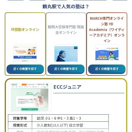
鶴丸駅で人気の塾は？
MARCH専門オンライ
ン塾 YD
難関大受験専門塾 現論
坪田塾オンライン
Academia（ワイディ
会オンライン
ーアカデミア）オンラ
イン
近くの教室を探す
近くの教室を探す
近くの教室を探す
ECCジュニア
対象学年
幼児
小1 ~ 6
中1 ~ 3
高1 ~ 3
授業形式
少人数制(10人以下)
自立学習