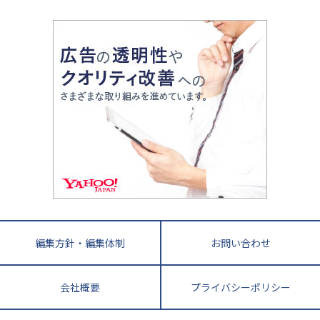
中学受験最前線
近畿
てら先生の教育業界基本メソッド
座談会
大学入試改革
大阪府
運動と遊びを考える
兵庫県
京都府
奈良県
和歌山県
教育全般
親子で極める家庭学習
滋賀県
令和の大学受験は情報戦！
大学受験塾の選び方
ママテクエグザム
情報Ⅰ、数学が苦手な人注目！最短距離の学力
中学受験に熱心な市区町村ランキング
中国
進化する中高一貫校・高校
アップ法
小学校受験
鳥取県
島根県
岡山県
広島県
山口県
悩み多き「大学受験」相談室
家庭教師
四国
英語・英会話・英検対策
徳島県
香川県
愛媛県
高知県
小学校教師が解説！中学受験のリアル
教育ニュース最前線
九州・沖縄
教育ジャーナリストが徹底解説！ 大学受験の羅
福岡県
佐賀県
長崎県
熊本県
大分県
針盤
宮崎県
鹿児島県
沖縄県
編集方針・編集体制
お問い合わせ
会社概要
プライバシーポリシー