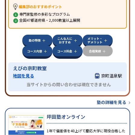
編集部のおすすめポイント
専門家監修の多彩なプログラム
全国47都道府県・2,000教室以上展開
こんな人に
メリット・
塾の特徴
おすすめ
デメリット
コース内容
コース料金
合格実績
えびの京町教室
地図を見る
京町温泉駅
当サイトからの問い合わせは現在できません
塾の詳細を見る
坪田塾オンライン
1年で偏差値を40上げて慶応大学に現役合格した