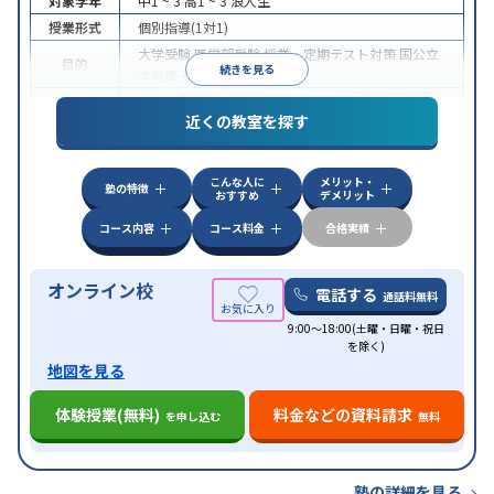
対象学年
中1 ~ 3
高1 ~ 3
浪人生
授業形式
個別指導(1対1)
大学受験
医学部受験
授業・定期テスト対策
国公立
目的
続きを見る
大対策
英検(英語検定)対策
中高一貫校生に対応
授業の振替可能
オンライン対
特徴
近くの教室を探す
応
自習室あり
こんな人に
メリット・
塾の特徴
おすすめ
デメリット
コース内容
コース料金
合格実績
オンライン校
電話する
通話料無料
9:00～18:00(土曜・日曜・祝日
を除く)
地図を見る
体験授業(無料)
料金などの資料請求
を申し込む
無料
塾の詳細を見る