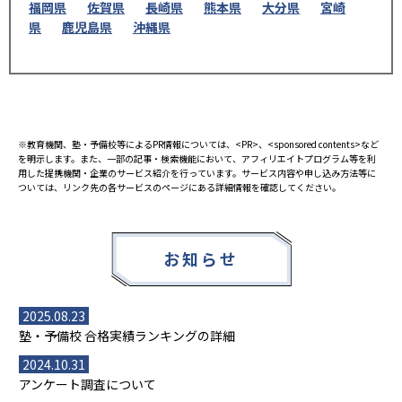
福岡県
佐賀県
長崎県
熊本県
大分県
宮崎
県
鹿児島県
沖縄県
※教育機関、塾・予備校等によるPR情報については、<PR>、<sponsored contents>など
を明示します。また、一部の記事・検索機能において、アフィリエイトプログラム等を利
用した提携機関・企業のサービス紹介を行っています。サービス内容や申し込み方法等に
ついては、リンク先の各サービスのページにある詳細情報を確認してください。
お知らせ
2025.08.23
塾・予備校 合格実績ランキングの詳細
2024.10.31
アンケート調査について