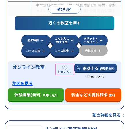
中学受験
高校受験
大学受験
医学部受験
授業・定期
続きを見る
テスト対策
内申点対策
学習習慣の定着
総合型選抜
(旧AO)対策
推薦入試対策
学校別特化対策
国公立大
目的
対策
私大対策
共通テスト対策
英検(英語検定)対策
近くの教室を探す
漢検(漢字検定)対策
数学特化対策
英語・英会話特化
対策
その他科目別特化対策
こんな人に
メリット・
中高一貫校生に対応
授業の振替可能
不登校生に対
塾の特徴
おすすめ
デメリット
特徴
応
オンライン対応
1科目から受講可能
季節講習の
みの受講可
自習室あり
コース内容
コース料金
合格実績
オンライン教室
電話する
通話料無料
10:00~22:00
地図を見る
体験授業(無料)
料金などの資料請求
を申し込む
無料
塾の詳細を見る
オンライン家庭教師WAM