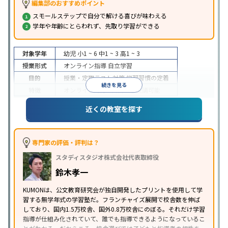
編集部のおすすめポイント
スモールステップで自分で解ける喜びが味わえる
学年や年齢にとらわれず、先取り学習ができる
対象学年
幼児
小1 ~ 6
中1 ~ 3
高1 ~ 3
授業形式
オンライン指導
自立学習
目的
授業・定期テスト対策
学習習慣の定着
続きを見る
特徴
オンライン対応
1科目から受講可能
近くの教室を探す
専門家の評価・評判は？
スタディスタジオ株式会社代表取締役
鈴木孝一
KUMONは、公文教育研究会が独自開発したプリントを使用して学
習する無学年式の学習塾だ。フランチャイズ展開で校舎数を伸ば
しており、国内1.5万校舎、国外0.8万校舎にのぼる。それだけ学習
指導が仕組み化されていて、誰でも指導できるようになっているこ