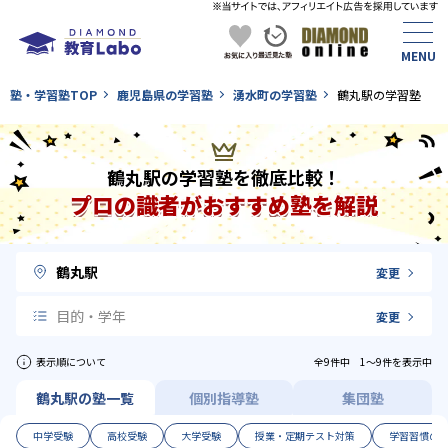
塾・学習塾TOP
鹿児島県の学習塾
湧水町の学習塾
鶴丸駅の学習塾
鶴丸駅の学習塾を徹底比較！
プロの識者がおすすめ塾を解説
鶴丸駅
変更
目的・学年
変更
表示順について
全9件中 1〜9件を表示中
鶴丸駅の塾一覧
個別指導塾
集団塾
中学受験
高校受験
大学受験
授業・定期テスト対策
学習習慣の