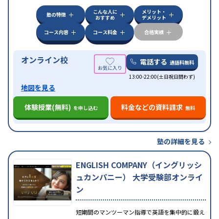
科目から受講可能
こんな人に
メリット・
塾の特徴
おすすめ
デメリット
コース内容
コース料金
合格実績
オンライン校
電話する
通話料無料
13:00-22:00(土日祝日問わず)
地図を見る
体験授業(無料)
料金などの資料請求
を申し込む
無料
塾の詳細を見る
ENGLISH COMPANY（イングリッシ
ュカンパニー） 大学受験部オンライ
ン
短期間のマンツーマン指導で英語を集中的に鍛え