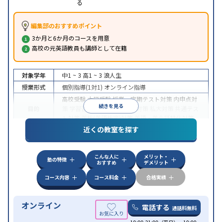
る
編集部のおすすめポイント
3か月と6か月のコースを用意
高校の元英語教員も講師として在籍
対象学年
中1 ~ 3
高1 ~ 3
浪人生
授業形式
個別指導(1対1)
オンライン指導
高校受験
大学受験
授業・定期テスト対策
内申点対
続きを見る
目的
策
学習習慣の定着
国公立大対策
私大対策
共通テス
ト対策
英検(英語検定)対策
英語・英会話特化対策
近くの教室を探す
中高一貫校生に対応
授業の振替可能
不登校生に対
特徴
応
学習にPC・タブレットを利用
オンライン対応
1
科目から受講可能
こんな人に
メリット・
塾の特徴
おすすめ
デメリット
コース内容
コース料金
合格実績
オンライン
電話する
通話料無料