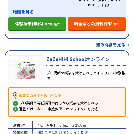
10:00-21:00（平日）、10:00-
19:00（土日祝）
地図を見る
体験授業(無料)
料金などの資料請求
を申し込む
無料
塾の詳細を見る
ZeZeHiHi Schoolオンライン
プロ講師の授業を受けられるハイブリッド個別指
導
編集部のおすすめポイント
プロ講師と専任講師の両方から授業を受けられる
通塾だけでなく、家庭教師、オンラインにも対応
対象学年
小1 ~ 6
中1 ~ 3
高1 ~ 3
浪人生
授業形式
個別指導(1対1)
オンライン指導