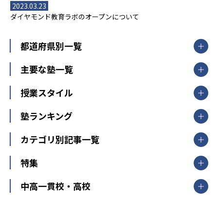
2023.03.23
ダイヤモンド教育ラボのオープンについて
都道府県別一覧
北海道・東北
主要な塾一覧
北海道
青森県
岩手県
宮城県
秋田県
【掲載塾一覧を見る】
授業スタイル
山形県
福島県
臨海セミナー
関東
個別指導
塾ランキング
東京個別指導学院
東京都
神奈川県
埼玉県
千葉県
茨城県
集団授業
個別指導塾TOMAS
栃木県
群馬県
中学受験ランキング
カテゴリ別記事一覧
オンライン指導
明光義塾
大学受験ランキング
北陸
映像授業
ナビ個別指導学院
中学受験
特集
新潟県
富山県
石川県
福井県
個別教室のトライ
高校受験
東進ハイスクール
中部
開成番長直伝！子どもの受験を成功させる方法
中高一貫校・高校
大学受験
武田塾
愛知県
静岡県
岐阜県
三重県
長野県
令和時代の失敗しない塾選び
資格取得・学び直し
山梨県
2020年代の教育
中学入試最前線
教育費・塾代