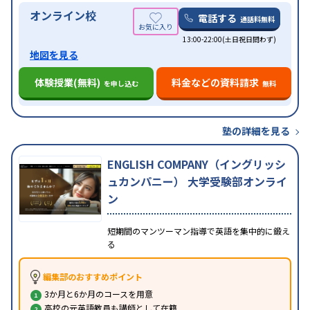
オンライン校
電話する
通話料無料
13:00-22:00(土日祝日問わず)
地図を見る
体験授業(無料)
料金などの資料請求
を申し込む
無料
塾の詳細を見る
ENGLISH COMPANY（イングリッシ
ュカンパニー） 大学受験部オンライ
ン
短期間のマンツーマン指導で英語を集中的に鍛え
る
編集部のおすすめポイント
3か月と6か月のコースを用意
高校の元英語教員も講師として在籍