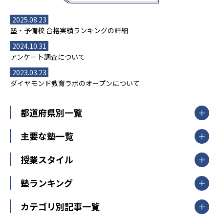
2025.08.23
塾・予備校 合格実績ランキングの詳細
2024.10.31
アンケート調査について
2023.03.23
ダイヤモンド教育ラボのオープンについて
都道府県別一覧
北海道・東北
主要な塾一覧
北海道
青森県
岩手県
宮城県
秋田県
【掲載塾一覧を見る】
授業スタイル
山形県
福島県
臨海セミナー
関東
個別指導
塾ランキング
東京個別指導学院
東京都
神奈川県
埼玉県
千葉県
茨城県
集団授業
個別指導塾TOMAS
栃木県
群馬県
中学受験ランキング
カテゴリ別記事一覧
オンライン指導
明光義塾
大学受験ランキング
北陸
映像授業