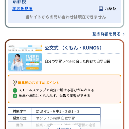
京都校
地図を見る
九条駅
当サイトからの問い合わせは現在できません
塾の詳細を見る
公文式 （くもん・KUMON）
自分の学習レベルに合った内容で自学自習
編集部のおすすめポイント
スモールステップで自分で解ける喜びが味わえる
学年や年齢にとらわれず、先取り学習ができる
対象学年
幼児
小1 ~ 6
中1 ~ 3
高1 ~ 3
授業形式
オンライン指導
自立学習
目的
授業・定期テスト対策
学習習慣の定着
続きを見る