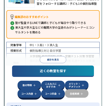
習をフォローする講師2：子ども1の個別指導塾
編集部のおすすめポイント
塾が監査するLINEで講師と子どもが毎日やり取りできる
東大生や京大生などの難関大学の生徒のみがトレーナーとコン
サルタントを務める
対象学年
中1 ~ 3
高1 ~ 3
浪人生
授業形式
個別指導(1対1)
自立学習
大学受験
医学部受験
授業・定期テスト対策
学習習
続きを見る
慣の定着
国公立大対策
私大対策
共通テスト対策
英
目的
検(英語検定)対策
数学特化対策
その他科目別特化対
策
近くの教室を探す
中高一貫校生に対応
授業の振替可能
不登校生に対
特徴
応
学習にPC・タブレットを利用
オンライン対応
自
こんな人に
メリット・
習室あり
塾の特徴
おすすめ
デメリット
コース内容
コース料金
合格実績