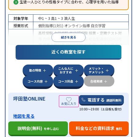
生徒一人ひとりの性格タイプに合わせ、心理学を用いた指導
対象学年
中1 ~ 3
高1 ~ 3
浪人生
授業形式
個別指導(1対1)
オンライン指導
自立学習
高校受験
大学受験
医学部受験
授業・定期テスト対
続きを見る
策
内申点対策
学習習慣の定着
総合型選抜(旧AO)対
策
推薦入試対策
学校別特化対策
国公立大対策
私大
目的
対策
共通テスト対策
英検(英語検定)対策
漢検(漢字
近くの教室を探す
検定)対策
数学特化対策
英語・英会話特化対策
その
他科目別特化対策
こんな人に
メリット・
中高一貫校生に対応
授業の振替可能
不登校生に対
塾の特徴
おすすめ
デメリット
応
学習にPC・タブレットを利用
オンライン対応
1
特徴
科目から受講可能
季節講習のみの受講可
発達障害
コース内容
コース料金
合格実績
の子どもに対応
坪田塾ONLINE
電話する
通話料無料
10:00～19:00（土日祝も受付）
地図を見る
説明会(無料)
料金などの資料請求
を申し込む
無料