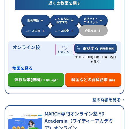
特徴
近くの教室を探す
応
自習室あり
こんな人に
メリット・
塾の特徴
おすすめ
デメリット
コース内容
コース料金
合格実績
オンライン校
電話する
通話料無料
9:00～18:00(土曜・日曜・祝日
を除く)
地図を見る
体験授業(無料)
料金などの資料請求
を申し込む
無料
塾の詳細を見る
MARCH専門オンライン塾 YD
Academia（ワイディーアカデミ
ア）オンライン