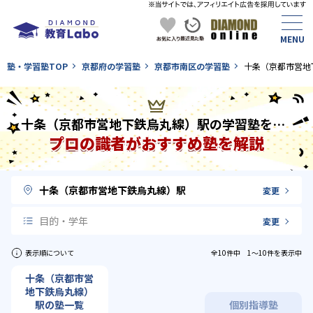
塾・学習塾TOP
京都府の学習塾
京都市南区の学習塾
十条（京都市営地
十条（京都市営地下鉄烏丸線）駅の学習塾を徹底比較！
プロの識者がおすすめ塾を解説
十条（京都市営地下鉄烏丸線）駅
変更
目的・学年
変更
表示順について
全10件中 1〜10件を表示中
十条（京都市営
地下鉄烏丸線）
駅の塾一覧
個別指導塾