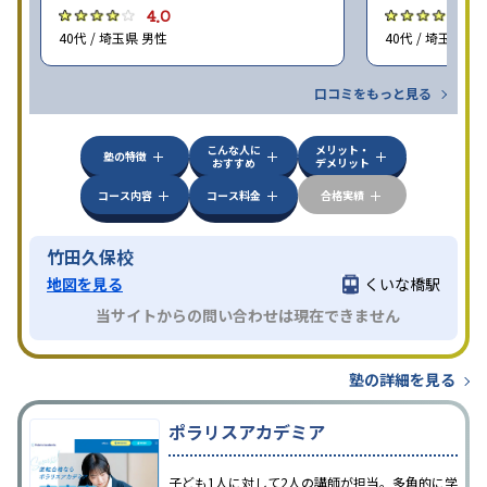
4.0
4
40代 / 埼玉県 男性
40代 / 埼玉県 女
口コミをもっと見る
こんな人に
メリット・
塾の特徴
おすすめ
デメリット
コース内容
コース料金
合格実績
竹田久保校
地図を見る
くいな橋駅
当サイトからの問い合わせは現在できません
塾の詳細を見る
ポラリスアカデミア
子ども1人に対して2人の講師が担当。多角的に学