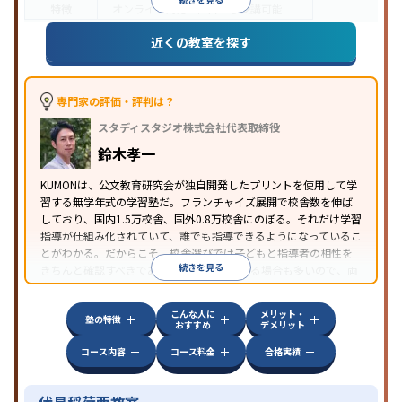
特徴
オンライン対応
1科目から受講可能
近くの教室を探す
専門家の評価・評判は？
スタディスタジオ株式会社代表取締役
鈴木孝一
KUMONは、公文教育研究会が独自開発したプリントを使用して学
習する無学年式の学習塾だ。フランチャイズ展開で校舎数を伸ば
しており、国内1.5万校舎、国外0.8万校舎にのぼる。それだけ学習
指導が仕組み化されていて、誰でも指導できるようになっているこ
とがわかる。だからこそ、校舎選びでは子どもと指導者の相性を
続きを見る
きちんと確認すべきである。近所に2校舎ある場合も多いので、両
方見学してみることをオススメする。
こんな人に
メリット・
塾の特徴
おすすめ
デメリット
コース内容
コース料金
合格実績