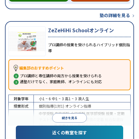
塾の詳細を見る
ZeZeHiHi Schoolオンライン
プロ講師の授業を受けられるハイブリッド個別指
導
編集部のおすすめポイント
プロ講師と専任講師の両方から授業を受けられる
通塾だけでなく、家庭教師、オンラインにも対応
対象学年
小1 ~ 6
中1 ~ 3
高1 ~ 3
浪人生
授業形式
個別指導(1対1)
オンライン指導
中学受験
高校受験
大学受験
医学部受験
授業・定期
続きを見る
テスト対策
内申点対策
学習習慣の定着
総合型選抜
(旧AO)対策
推薦入試対策
学校別特化対策
国公立大
目的
対策
私大対策
共通テスト対策
英検(英語検定)対策
近くの教室を探す
漢検(漢字検定)対策
数学特化対策
英語・英会話特化