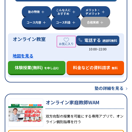
対策
その他科目別特化対策
こんな人に
メリット・
中高一貫校生に対応
授業の振替可能
不登校生に対
塾の特徴
おすすめ
デメリット
特徴
応
オンライン対応
1科目から受講可能
季節講習の
みの受講可
自習室あり
コース内容
コース料金
合格実績
オンライン教室
電話する
通話料無料
10:00~22:00
地図を見る
体験授業(無料)
料金などの資料請求
を申し込む
無料
塾の詳細を見る
オンライン家庭教師WAM
双方向型の授業を可能にする専用アプリで、オン
ライン個別指導を行う