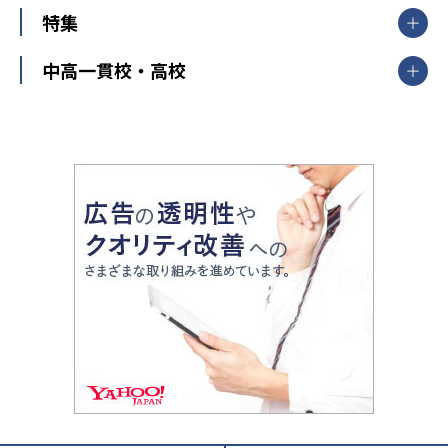
ナビ個別指導学院
中学受験
特集
新潟県
富山県
石川県
福井県
個別教室のトライ
高校受験
東進ハイスクール
中部
開成番長直伝！子どもの受験を成功させる方法
中高一貫校・高校
大学受験
武田塾
愛知県
静岡県
岐阜県
三重県
長野県
令和時代の失敗しない塾選び
資格取得・学び直し
山梨県
2020年代の教育
中学入試最前線
教育費・塾代
中学受験最前線
近畿
てら先生の教育業界基本メソッド
座談会
大学入試改革
大阪府
運動と遊びを考える
兵庫県
京都府
奈良県
和歌山県
教育全般
親子で極める家庭学習
滋賀県
令和の大学受験は情報戦！
大学受験塾の選び方
ママテクエグザム
情報Ⅰ、数学が苦手な人注目！最短距離の学力
中学受験に熱心な市区町村ランキング
中国
進化する中高一貫校・高校
アップ法
小学校受験
鳥取県
島根県
岡山県
広島県
山口県
悩み多き「大学受験」相談室
家庭教師
四国
英語・英会話・英検対策
徳島県
香川県
愛媛県
高知県
小学校教師が解説！中学受験のリアル
教育ニュース最前線
九州・沖縄
教育ジャーナリストが徹底解説！ 大学受験の羅
福岡県
佐賀県
長崎県
熊本県
大分県
針盤
宮崎県
鹿児島県
沖縄県