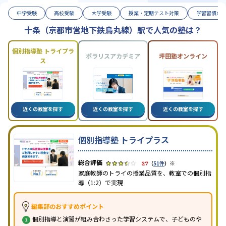
中学受験
高校受験
大学受験
授業・定期テスト対策
学習習慣の
十条（京都市営地下鉄烏丸線）駅で人気の塾は？
個別指導塾 トライプラ
ポラリスアカデミア
坪田塾オンライン
ス
近くの教室を探す
近くの教室を探す
近くの教室を探す
個別指導塾 トライプラス
※
3.7
（
51件
）
家庭教師のトライの授業品質を、教室での個別指
導（1:2）で実現
編集部のおすすめポイント
個別指導と演習が組み合わさった学習システムで、子どものや