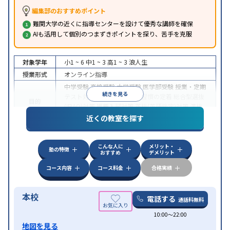
編集部のおすすめポイント
難関大学の近くに指導センターを設けて優秀な講師を確保
AIも活用して個別のつまずきポイントを探り、苦手を克服
対象学年
小1 ~ 6
中1 ~ 3
高1 ~ 3
浪人生
授業形式
オンライン指導
中学受験
高校受験
大学受験
医学部受験
授業・定期
続きを見る
テスト対策
内申点対策
学習習慣の定着
総合型選抜
目的
(旧AO)対策
推薦入試対策
英検(英語検定)対策
漢検
(漢字検定)対策
近くの教室を探す
中高一貫校生に対応
成績保証制度あり
授業の振替
特徴
可能
不登校生に対応
学習にPC・タブレットを利用
こんな人に
メリット・
オンライン対応
1科目から受講可能
塾の特徴
おすすめ
デメリット
コース内容
コース料金
合格実績
本校
電話する
通話料無料
10:00〜22:00
地図を見る