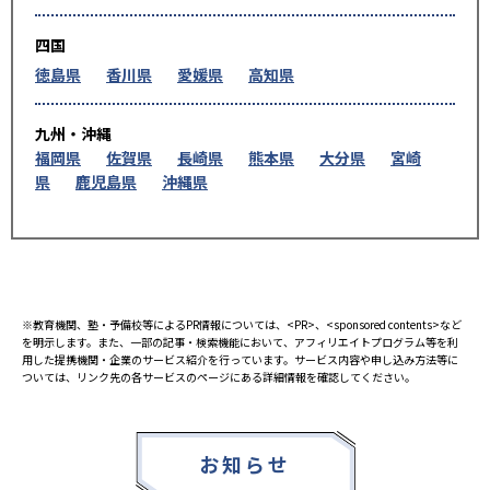
四国
徳島県
香川県
愛媛県
高知県
九州・沖縄
福岡県
佐賀県
長崎県
熊本県
大分県
宮崎
県
鹿児島県
沖縄県
※教育機関、塾・予備校等によるPR情報については、<PR>、<sponsored contents>など
を明示します。また、一部の記事・検索機能において、アフィリエイトプログラム等を利
用した提携機関・企業のサービス紹介を行っています。サービス内容や申し込み方法等に
ついては、リンク先の各サービスのページにある詳細情報を確認してください。
お知らせ