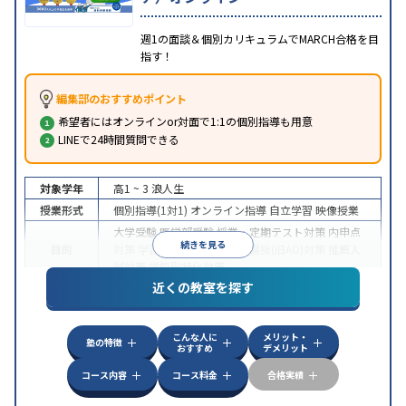
週1の面談＆個別カリキュラムでMARCH合格を目
指す！
編集部のおすすめポイント
希望者にはオンラインor対面で1:1の個別指導も用意
LINEで24時間質問できる
対象学年
高1 ~ 3
浪人生
授業形式
個別指導(1対1)
オンライン指導
自立学習
映像授業
大学受験
医学部受験
授業・定期テスト対策
内申点
続きを見る
目的
対策
学習習慣の定着
総合型選抜(旧AO)対策
推薦入
試対策
学校別特化対策
近くの教室を探す
中高一貫校生に対応
授業の振替可能
不登校生に対
特徴
応
学習にPC・タブレットを利用
オンライン対応
1
科目から受講可能
こんな人に
メリット・
塾の特徴
おすすめ
デメリット
コース内容
コース料金
合格実績