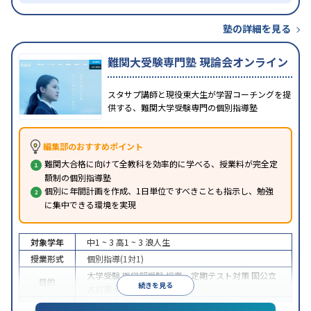
塾の詳細を見る
難関大受験専門塾 現論会オンライン
スタサプ講師と現役東大生が学習コーチングを提
供する、難関大学受験専門の個別指導塾
編集部のおすすめポイント
難関大合格に向けて全教科を効率的に学べる、授業料が完全定
額制の個別指導塾
個別に年間計画を作成、1日単位ですべきことも指示し、勉強
に集中できる環境を実現
対象学年
中1 ~ 3
高1 ~ 3
浪人生
授業形式
個別指導(1対1)
大学受験
医学部受験
授業・定期テスト対策
国公立
目的
続きを見る
大対策
英検(英語検定)対策
中高一貫校生に対応
授業の振替可能
オンライン対