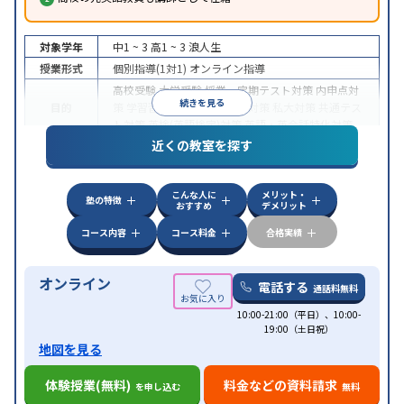
対象学年
中1 ~ 3
高1 ~ 3
浪人生
授業形式
個別指導(1対1)
オンライン指導
高校受験
大学受験
授業・定期テスト対策
内申点対
続きを見る
目的
策
学習習慣の定着
国公立大対策
私大対策
共通テス
ト対策
英検(英語検定)対策
英語・英会話特化対策
近くの教室を探す
中高一貫校生に対応
授業の振替可能
不登校生に対
特徴
応
学習にPC・タブレットを利用
オンライン対応
1
科目から受講可能
こんな人に
メリット・
塾の特徴
おすすめ
デメリット
コース内容
コース料金
合格実績
オンライン
電話する
通話料無料
10:00-21:00（平日）、10:00-
19:00（土日祝）
地図を見る
体験授業(無料)
料金などの資料請求
を申し込む
無料