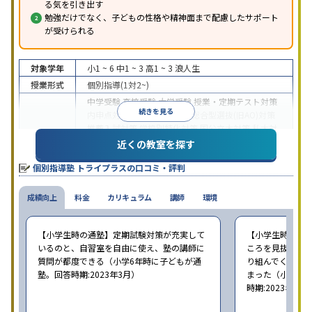
る気を引き出す
勉強だけでなく、子どもの性格や精神面まで配慮したサポート
が受けられる
対象学年
小1 ~ 6
中1 ~ 3
高1 ~ 3
浪人生
授業形式
個別指導(1対2~)
中学受験
高校受験
大学受験
授業・定期テスト対策
続きを見る
内申点対策
学習習慣の定着
総合型選抜(旧AO)対策
推薦入試対策
学校別特化対策
国公立大対策
私大対
目的
策
共通テスト対策
英検(英語検定)対策
漢検(漢字検
近くの教室を探す
定)対策
数学特化対策
英語・英会話特化対策
その他
個別指導塾 トライプラスの口コミ・評判
科目別特化対策
中高一貫校生に対応
授業の振替可能
不登校生に対
成績向上
特徴
料金
応
学習にPC・タブレットを利用
カリキュラム
講師
環境
1科目から受講可
能
季節講習のみの受講可
自習室あり
※2023年3月調査。
小学校高学年の個別指導塾アンケート調査方法
を参
【小学生時の通塾】定期試験対策が充実して
【小学生時の通
照
いるのと、自習室を自由に使え、塾の講師に
ころを見抜いて
質問が都度できる（小学6年時に子どもが通
り組んでくれた
塾。回答時期:2023年3月）
まった（小学5〜
時期:2023年3月