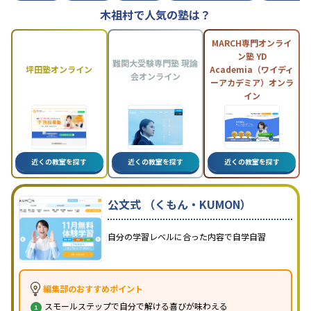
木祖村で人気の塾は？
MARCH専門オンライ
ン塾 YD
難関大受験専門塾 現論
坪田塾オンライン
Academia（ワイディ
会オンライン
ーアカデミア）オンラ
イン
近くの教室を探す
近くの教室を探す
近くの教室を探す
公文式 （くもん・KUMON）
自分の学習レベルに合った内容で自学自習
編集部のおすすめポイント
スモールステップで自分で解ける喜びが味わえる