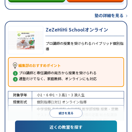
塾の詳細を見る
ZeZeHiHi Schoolオンライン
プロ講師の授業を受けられるハイブリッド個別指
導
編集部のおすすめポイント
プロ講師と専任講師の両方から授業を受けられる
通塾だけでなく、家庭教師、オンラインにも対応
対象学年
小1 ~ 6
中1 ~ 3
高1 ~ 3
浪人生
授業形式
個別指導(1対1)
オンライン指導
中学受験
高校受験
大学受験
医学部受験
授業・定期
続きを見る
テスト対策
内申点対策
学習習慣の定着
総合型選抜
(旧AO)対策
推薦入試対策
学校別特化対策
国公立大
目的
対策
私大対策
共通テスト対策
英検(英語検定)対策
近くの教室を探す
漢検(漢字検定)対策
数学特化対策
英語・英会話特化