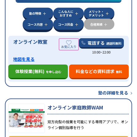
対策
その他科目別特化対策
こんな人に
メリット・
中高一貫校生に対応
授業の振替可能
不登校生に対
塾の特徴
おすすめ
デメリット
特徴
応
オンライン対応
1科目から受講可能
季節講習の
みの受講可
自習室あり
コース内容
コース料金
合格実績
オンライン教室
電話する
通話料無料
10:00~22:00
地図を見る
体験授業(無料)
料金などの資料請求
を申し込む
無料
塾の詳細を見る
オンライン家庭教師WAM
双方向型の授業を可能にする専用アプリで、オン
ライン個別指導を行う