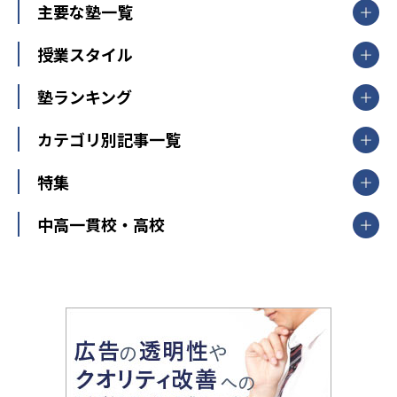
北海道・東北
主要な塾一覧
北海道
青森県
岩手県
宮城県
秋田県
【掲載塾一覧を見る】
授業スタイル
山形県
福島県
臨海セミナー
関東
個別指導
塾ランキング
東京個別指導学院
東京都
神奈川県
埼玉県
千葉県
茨城県
集団授業
個別指導塾TOMAS
栃木県
群馬県
中学受験ランキング
カテゴリ別記事一覧
オンライン指導
明光義塾
大学受験ランキング
北陸
映像授業
ナビ個別指導学院
中学受験
特集
新潟県
富山県
石川県
福井県
個別教室のトライ
高校受験
東進ハイスクール
中部
開成番長直伝！子どもの受験を成功させる方法
中高一貫校・高校
大学受験
武田塾
愛知県
静岡県
岐阜県
三重県
長野県
令和時代の失敗しない塾選び
資格取得・学び直し
山梨県
2020年代の教育
中学入試最前線
教育費・塾代
中学受験最前線
近畿
てら先生の教育業界基本メソッド
座談会
大学入試改革
大阪府
運動と遊びを考える
兵庫県
京都府
奈良県
和歌山県
教育全般
親子で極める家庭学習
滋賀県
令和の大学受験は情報戦！
大学受験塾の選び方
ママテクエグザム
情報Ⅰ、数学が苦手な人注目！最短距離の学力
中学受験に熱心な市区町村ランキング
中国
進化する中高一貫校・高校
アップ法
小学校受験
鳥取県
島根県
岡山県
広島県
山口県