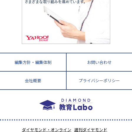
悩み多き「大学受験」相談室
家庭教師
四国
英語・英会話・英検対策
徳島県
香川県
愛媛県
高知県
小学校教師が解説！中学受験のリアル
教育ニュース最前線
九州・沖縄
教育ジャーナリストが徹底解説！ 大学受験の羅
福岡県
佐賀県
長崎県
熊本県
大分県
針盤
宮崎県
鹿児島県
沖縄県
編集方針・編集体制
お問い合わせ
会社概要
プライバシーポリシー
ダイヤモンド・オンライン
週刊ダイヤモンド