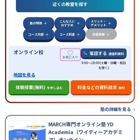
特徴
近くの教室を探す
応
自習室あり
こんな人に
メリット・
塾の特徴
おすすめ
デメリット
コース内容
コース料金
合格実績
オンライン校
電話する
通話料無料
9:00～18:00(土曜・日曜・祝日
を除く)
地図を見る
体験授業(無料)
料金などの資料請求
を申し込む
無料
塾の詳細を見る
MARCH専門オンライン塾 YD
Academia（ワイディーアカデミ
ア）オンライン