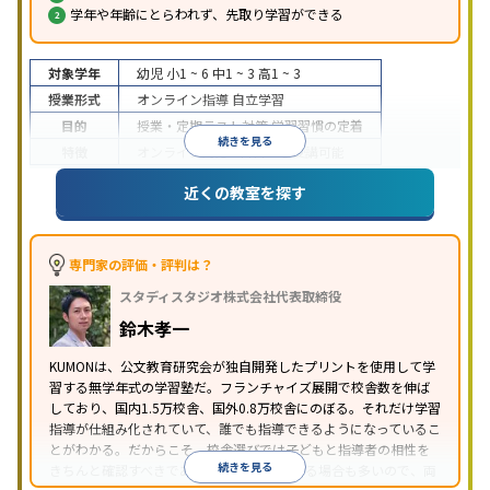
学年や年齢にとらわれず、先取り学習ができる
対象学年
幼児
小1 ~ 6
中1 ~ 3
高1 ~ 3
授業形式
オンライン指導
自立学習
目的
授業・定期テスト対策
学習習慣の定着
続きを見る
特徴
オンライン対応
1科目から受講可能
近くの教室を探す
専門家の評価・評判は？
スタディスタジオ株式会社代表取締役
鈴木孝一
KUMONは、公文教育研究会が独自開発したプリントを使用して学
習する無学年式の学習塾だ。フランチャイズ展開で校舎数を伸ば
しており、国内1.5万校舎、国外0.8万校舎にのぼる。それだけ学習
指導が仕組み化されていて、誰でも指導できるようになっているこ
とがわかる。だからこそ、校舎選びでは子どもと指導者の相性を
続きを見る
きちんと確認すべきである。近所に2校舎ある場合も多いので、両