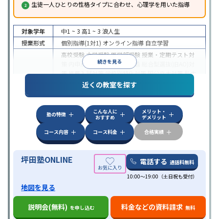
生徒一人ひとりの性格タイプに合わせ、心理学を用いた指導
対象学年
中1 ~ 3
高1 ~ 3
浪人生
授業形式
個別指導(1対1)
オンライン指導
自立学習
高校受験
大学受験
医学部受験
授業・定期テスト対
続きを見る
策
内申点対策
学習習慣の定着
総合型選抜(旧AO)対
策
推薦入試対策
学校別特化対策
国公立大対策
私大
目的
対策
共通テスト対策
英検(英語検定)対策
漢検(漢字
近くの教室を探す
検定)対策
数学特化対策
英語・英会話特化対策
その
他科目別特化対策
こんな人に
メリット・
中高一貫校生に対応
授業の振替可能
不登校生に対
塾の特徴
おすすめ
デメリット
応
学習にPC・タブレットを利用
オンライン対応
1
特徴
科目から受講可能
季節講習のみの受講可
発達障害
コース内容
コース料金
合格実績
の子どもに対応
坪田塾ONLINE
電話する
通話料無料
10:00～19:00（土日祝も受付）
地図を見る
説明会(無料)
料金などの資料請求
を申し込む
無料