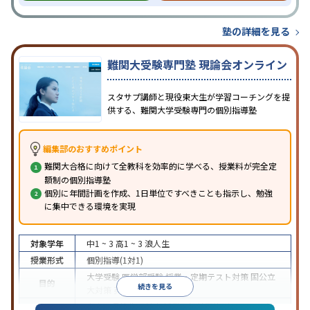
塾の詳細を見る
難関大受験専門塾 現論会オンライン
スタサプ講師と現役東大生が学習コーチングを提
供する、難関大学受験専門の個別指導塾
編集部のおすすめポイント
難関大合格に向けて全教科を効率的に学べる、授業料が完全定
額制の個別指導塾
個別に年間計画を作成、1日単位ですべきことも指示し、勉強
に集中できる環境を実現
対象学年
中1 ~ 3
高1 ~ 3
浪人生
授業形式
個別指導(1対1)
大学受験
医学部受験
授業・定期テスト対策
国公立
目的
続きを見る
大対策
英検(英語検定)対策
中高一貫校生に対応
授業の振替可能
オンライン対