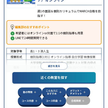
週1の面談＆個別カリキュラムでMARCH合格を目
指す！
編集部のおすすめポイント
希望者にはオンラインor対面で1:1の個別指導も用意
LINEで24時間質問できる
対象学年
高1 ~ 3
浪人生
授業形式
個別指導(1対1)
オンライン指導
自立学習
映像授業
大学受験
医学部受験
授業・定期テスト対策
内申点
続きを見る
目的
対策
学習習慣の定着
総合型選抜(旧AO)対策
推薦入
試対策
学校別特化対策
近くの教室を探す
中高一貫校生に対応
授業の振替可能
不登校生に対
特徴
応
学習にPC・タブレットを利用
オンライン対応
1
科目から受講可能
こんな人に
メリット・
塾の特徴
おすすめ
デメリット
コース内容
コース料金
合格実績