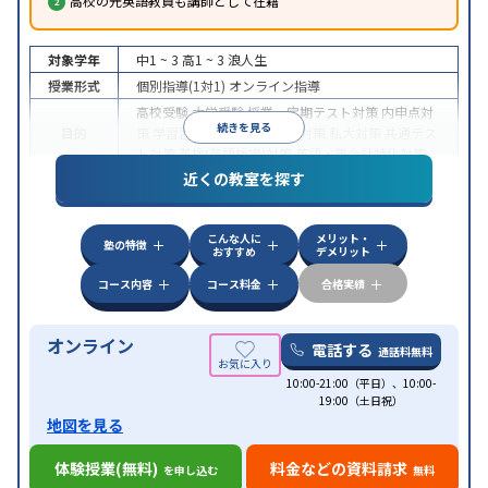
高校の元英語教員も講師として在籍
対象学年
中1 ~ 3
高1 ~ 3
浪人生
授業形式
個別指導(1対1)
オンライン指導
高校受験
大学受験
授業・定期テスト対策
内申点対
続きを見る
目的
策
学習習慣の定着
国公立大対策
私大対策
共通テス
ト対策
英検(英語検定)対策
英語・英会話特化対策
近くの教室を探す
中高一貫校生に対応
授業の振替可能
不登校生に対
特徴
応
学習にPC・タブレットを利用
オンライン対応
1
科目から受講可能
こんな人に
メリット・
塾の特徴
おすすめ
デメリット
コース内容
コース料金
合格実績
オンライン
電話する
通話料無料
10:00-21:00（平日）、10:00-
19:00（土日祝）
地図を見る
体験授業(無料)
料金などの資料請求
を申し込む
無料