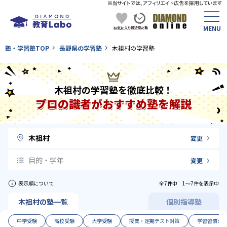
塾・学習塾TOP
長野県の学習塾
木祖村の学習塾
木祖村の学習塾を徹底比較！
プロの識者がおすすめ塾を解説
木祖村
変更
目的・学年
変更
表示順について
全7件中 1〜7件を表示中
木祖村の塾一覧
個別指導塾
中学受験
高校受験
大学受験
授業・定期テスト対策
学習習慣の