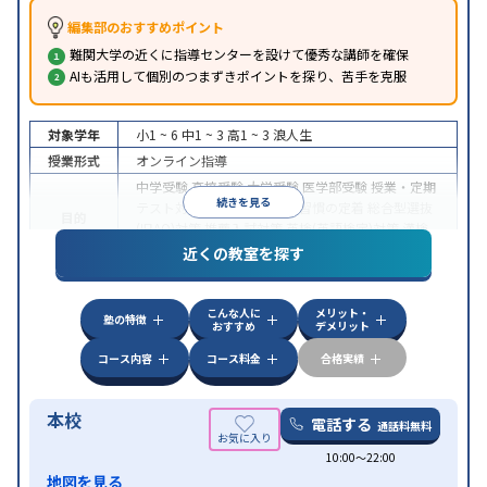
編集部のおすすめポイント
難関大学の近くに指導センターを設けて優秀な講師を確保
AIも活用して個別のつまずきポイントを探り、苦手を克服
対象学年
小1 ~ 6
中1 ~ 3
高1 ~ 3
浪人生
授業形式
オンライン指導
中学受験
高校受験
大学受験
医学部受験
授業・定期
続きを見る
テスト対策
内申点対策
学習習慣の定着
総合型選抜
目的
(旧AO)対策
推薦入試対策
英検(英語検定)対策
漢検
(漢字検定)対策
近くの教室を探す
中高一貫校生に対応
成績保証制度あり
授業の振替
特徴
可能
不登校生に対応
学習にPC・タブレットを利用
こんな人に
メリット・
オンライン対応
1科目から受講可能
塾の特徴
おすすめ
デメリット
コース内容
コース料金
合格実績
本校
電話する
通話料無料
10:00〜22:00
地図を見る