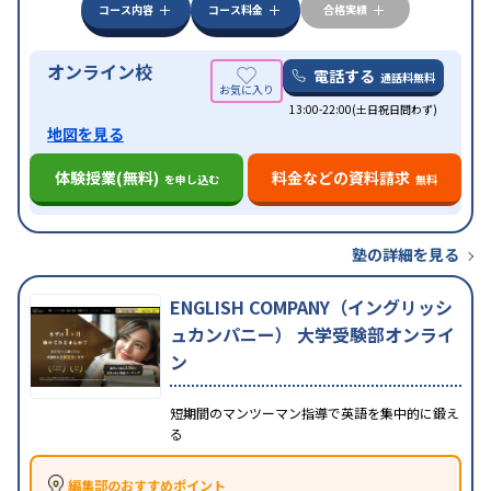
コース内容
コース料金
合格実績
オンライン校
電話する
通話料無料
13:00-22:00(土日祝日問わず)
地図を見る
体験授業(無料)
料金などの資料請求
を申し込む
無料
塾の詳細を見る
ENGLISH COMPANY（イングリッシ
ュカンパニー） 大学受験部オンライ
ン
短期間のマンツーマン指導で英語を集中的に鍛え
る
編集部のおすすめポイント