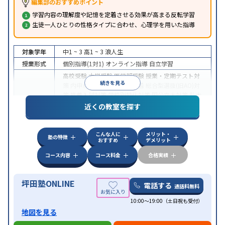
編集部のおすすめポイント
学習内容の理解度や記憶を定着させる効果が高まる反転学習
生徒一人ひとりの性格タイプに合わせ、心理学を用いた指導
対象学年
中1 ~ 3
高1 ~ 3
浪人生
授業形式
個別指導(1対1)
オンライン指導
自立学習
高校受験
大学受験
医学部受験
授業・定期テスト対
続きを見る
策
内申点対策
学習習慣の定着
総合型選抜(旧AO)対
策
推薦入試対策
学校別特化対策
国公立大対策
私大
目的
対策
共通テスト対策
英検(英語検定)対策
漢検(漢字
近くの教室を探す
検定)対策
数学特化対策
英語・英会話特化対策
その
他科目別特化対策
こんな人に
メリット・
中高一貫校生に対応
授業の振替可能
不登校生に対
塾の特徴
おすすめ
デメリット
応
学習にPC・タブレットを利用
オンライン対応
1
特徴
科目から受講可能
季節講習のみの受講可
発達障害
コース内容
コース料金
合格実績
の子どもに対応
坪田塾ONLINE
電話する
通話料無料
10:00～19:00（土日祝も受付）
地図を見る