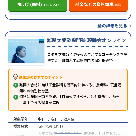
説明会(無料)
料金などの資料請求
を申し込む
無料
塾の詳細を見る
難関大受験専門塾 現論会オンライン
スタサプ講師と現役東大生が学習コーチングを提
供する、難関大学受験専門の個別指導塾
編集部のおすすめポイント
難関大合格に向けて全教科を効率的に学べる、授業料が完全定
額制の個別指導塾
個別に年間計画を作成、1日単位ですべきことも指示し、勉強
に集中できる環境を実現
対象学年
中1 ~ 3
高1 ~ 3
浪人生
授業形式
個別指導(1対1)
大学受験
医学部受験
授業・定期テスト対策
国公立