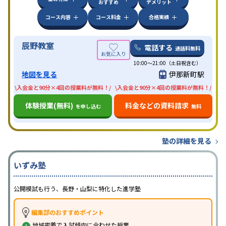
おすすめ
デメリット
コース内容
コース料金
合格実績
辰野教室
電話する
通話料無料
10:00〜21:00（土日祝含む）
地図を見る
伊那新町駅
\入会金と90分×4回の授業料が無料！/
\入会金と90分×4回の授業料が無料！/
体験授業(無料)
料金などの資料請求
を申し込む
無料
塾の詳細を見る
いずみ塾
公開模試も行う、長野・山梨に特化した進学塾
編集部のおすすめポイント
地域密着で入試傾向に合わせた授業