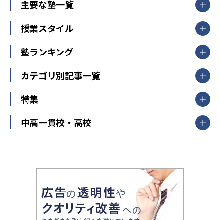
北海道・東北
主要な塾一覧
北海道
青森県
岩手県
宮城県
秋田県
【掲載塾一覧を見る】
授業スタイル
山形県
福島県
臨海セミナー
関東
個別指導
塾ランキング
東京個別指導学院
東京都
神奈川県
埼玉県
千葉県
茨城県
集団授業
個別指導塾TOMAS
栃木県
群馬県
中学受験ランキング
カテゴリ別記事一覧
オンライン指導
明光義塾
大学受験ランキング
北陸
映像授業
ナビ個別指導学院
中学受験
特集
新潟県
富山県
石川県
福井県
個別教室のトライ
高校受験
東進ハイスクール
中部
開成番長直伝！子どもの受験を成功させる方法
中高一貫校・高校
大学受験
武田塾
愛知県
静岡県
岐阜県
三重県
長野県
令和時代の失敗しない塾選び
資格取得・学び直し
山梨県
2020年代の教育
中学入試最前線
教育費・塾代
中学受験最前線
近畿
てら先生の教育業界基本メソッド
座談会
大学入試改革
大阪府
運動と遊びを考える
兵庫県
京都府
奈良県
和歌山県
教育全般
親子で極める家庭学習
滋賀県
令和の大学受験は情報戦！
大学受験塾の選び方
ママテクエグザム
情報Ⅰ、数学が苦手な人注目！最短距離の学力
中学受験に熱心な市区町村ランキング
中国
進化する中高一貫校・高校
アップ法
小学校受験
鳥取県
島根県
岡山県
広島県
山口県
悩み多き「大学受験」相談室