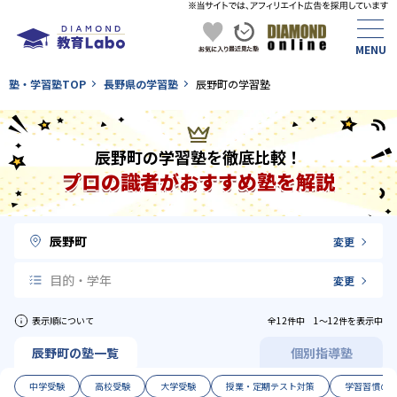
塾・学習塾TOP
長野県の学習塾
辰野町の学習塾
辰野町の学習塾を徹底比較！
プロの識者がおすすめ塾を解説
辰野町
変更
目的・学年
変更
表示順について
全12件中 1〜12件を表示中
辰野町の塾一覧
個別指導塾
中学受験
高校受験
大学受験
授業・定期テスト対策
学習習慣の