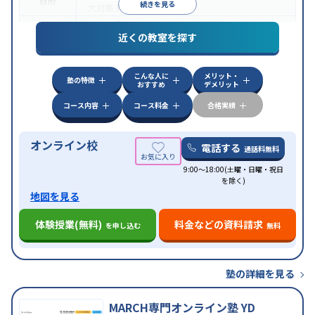
目的
続きを見る
大対策
英検(英語検定)対策
中高一貫校生に対応
授業の振替可能
オンライン対
特徴
近くの教室を探す
応
自習室あり
こんな人に
メリット・
塾の特徴
おすすめ
デメリット
コース内容
コース料金
合格実績
オンライン校
電話する
通話料無料
9:00～18:00(土曜・日曜・祝日
を除く)
地図を見る
体験授業(無料)
料金などの資料請求
を申し込む
無料
塾の詳細を見る
MARCH専門オンライン塾 YD