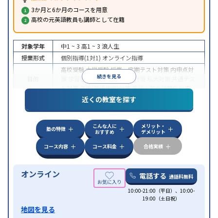
3か月と6か月のコースを用意
高校の元英語教員も講師として在籍
対象学年
中1 ~ 3
高1 ~ 3
浪人生
授業形式
個別指導(1対1)
オンライン指導
高校受験
大学受験
授業・定期テスト対策
内申点対
続きを見る
目的
策
学習習慣の定着
国公立大対策
私大対策
共通テス
ト対策
英検(英語検定)対策
英語・英会話特化対策
近くの教室を探す
中高一貫校生に対応
授業の振替可能
不登校生に対
特徴
応
学習にPC・タブレットを利用
オンライン対応
1
科目から受講可能
こんな人に
メリット・
塾の特徴
おすすめ
デメリット
コース内容
コース料金
合格実績
オンライン
電話する
通話料無料
10:00-21:00（平日）、10:00-
19:00（土日祝）
地図を見る