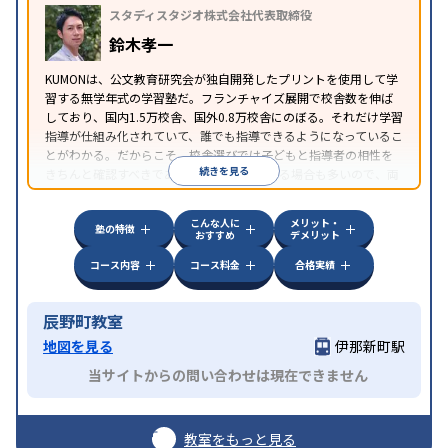
スタディスタジオ株式会社代表取締役
鈴木孝一
KUMONは、公文教育研究会が独自開発したプリントを使用して学
習する無学年式の学習塾だ。フランチャイズ展開で校舎数を伸ば
しており、国内1.5万校舎、国外0.8万校舎にのぼる。それだけ学習
指導が仕組み化されていて、誰でも指導できるようになっているこ
とがわかる。だからこそ、校舎選びでは子どもと指導者の相性を
続きを見る
きちんと確認すべきである。近所に2校舎ある場合も多いので、両
方見学してみることをオススメする。
こんな人に
メリット・
塾の特徴
おすすめ
デメリット
コース内容
コース料金
合格実績
辰野町教室
地図を見る
伊那新町駅
当サイトからの問い合わせは現在できません
教室をもっと見る