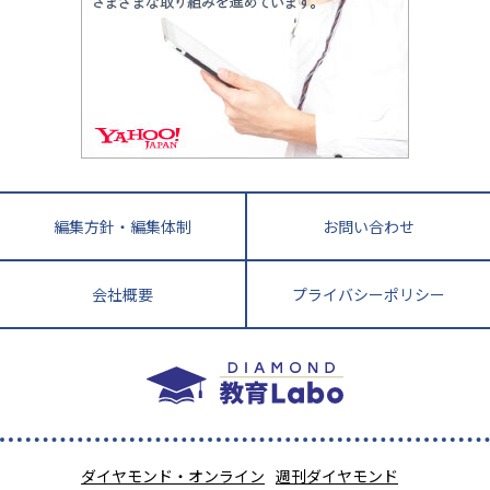
家庭教師
四国
英語・英会話・英検対策
徳島県
香川県
愛媛県
高知県
小学校教師が解説！中学受験のリアル
教育ニュース最前線
九州・沖縄
教育ジャーナリストが徹底解説！ 大学受験の羅
福岡県
佐賀県
長崎県
熊本県
大分県
針盤
宮崎県
鹿児島県
沖縄県
編集方針・編集体制
お問い合わせ
会社概要
プライバシーポリシー
ダイヤモンド・オンライン
週刊ダイヤモンド