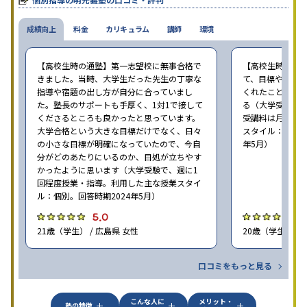
成績向上
料金
カリキュラム
講師
環境
【高校生時の通塾】第一志望校に無事合格で
【高校生時の通
きました。当時、大学生だった先生の丁寧な
て、目標や勉強
指導や宿題の出し方が自分に合っていまし
くれたことが、
た。塾長のサポートも手厚く、1対1で接して
る（大学受験で、
くださるところも良かったと思っています。
受講料は月35,
大学合格という大きな目標だけでなく、日々
スタイル：個別、
の小さな目標が明確になっていたので、今自
年5月）
分がどのあたりにいるのか、目処が立ちやす
かったように思います（大学受験で、週に1
回程度授業・指導。利用した主な授業スタイ
ル：個別。回答時期2024年5月）
5.0
4
21歳（学生） / 広島県 女性
20歳（学生） / 
口コミをもっと見る
こんな人に
メリット・
塾の特徴