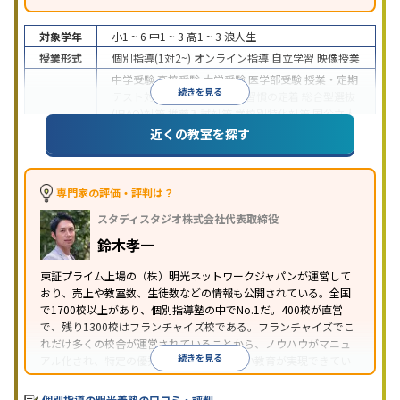
対象学年
小1 ~ 6
中1 ~ 3
高1 ~ 3
浪人生
授業形式
個別指導(1対2~)
オンライン指導
自立学習
映像授業
中学受験
高校受験
大学受験
医学部受験
授業・定期
続きを見る
テスト対策
内申点対策
学習習慣の定着
総合型選抜
(旧AO)対策
推薦入試対策
学校別特化対策
国公立大
目的
対策
私大対策
共通テスト対策
英検(英語検定)対策
近くの教室を探す
漢検(漢字検定)対策
数学特化対策
英語・英会話特化
対策
その他科目別特化対策
中高一貫校生に対応
特待生・奨学金制度あり
授業
専門家の評価・評判は？
の振替可能
不登校生に対応
学習にPC・タブレット
スタディスタジオ株式会社代表取締役
特徴
を利用
オンライン対応
1科目から受講可能
季節講
習のみの受講可
発達障害の子どもに対応
自習室あ
鈴木孝一
り
※2023年3月調査。
小学校高学年の個別指導塾アンケート調査方法
を参
東証プライム上場の（株）明光ネットワークジャパンが運営して
おり、売上や教室数、生徒数などの情報も公開されている。全国
照
で1700校以上があり、個別指導塾の中でNo.1だ。400校が直営
で、残り1300校はフランチャイズ校である。フランチャイズでこ
れだけ多くの校舎が運営されていることから、ノウハウがマニュ
続きを見る
アル化され、特定の優秀な人材に依存しない教育が実現できてい
ることが推測される。
個別指導の明光義塾の口コミ・評判