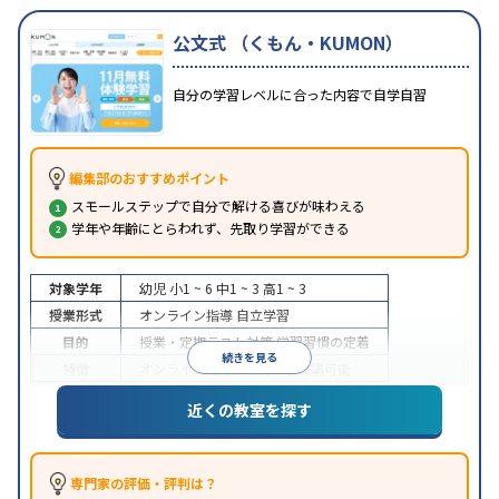
公文式 （くもん・KUMON）
自分の学習レベルに合った内容で自学自習
編集部のおすすめポイント
スモールステップで自分で解ける喜びが味わえる
学年や年齢にとらわれず、先取り学習ができる
対象学年
幼児
小1 ~ 6
中1 ~ 3
高1 ~ 3
授業形式
オンライン指導
自立学習
目的
授業・定期テスト対策
学習習慣の定着
続きを見る
特徴
オンライン対応
1科目から受講可能
近くの教室を探す
専門家の評価・評判は？