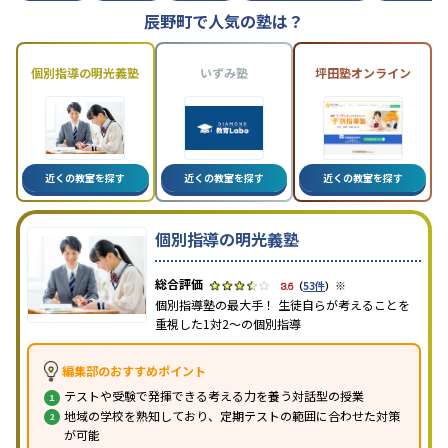
辰野町で人気の塾は？
個別指導の明光義塾
いずみ塾
坪田塾オンライン
近くの教室を探す
近くの教室を探す
近くの教室を探す
個別指導の明光義塾
※
3.6
（
53件
）
個別指導塾の最大手！ 生徒自らが考えることを
重視した1対2〜の個別指導
編集部のおすすめポイント
テストや受験で発揮できる考える力を養う対話型の授業
地域の学校を熟知しており、定期テストの範囲に合わせた対策
が可能