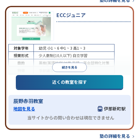
ECCジュニア
対象学年
幼児
小1 ~ 6
中1 ~ 3
高1 ~ 3
授業形式
少人数制(10人以下)
自立学習
目的
英検(英語検定)対策
英語・英会話特化対策
続きを見る
特徴
季節講習のみの受講可
近くの教室を探す
辰野赤羽教室
地図を見る
伊那新町駅
当サイトからの問い合わせは現在できません
塾の詳細を見る