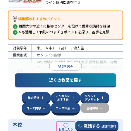
ライン個別指導を行う
編集部のおすすめポイント
難関大学の近くに指導センターを設けて優秀な講師を確保
AIも活用して個別のつまずきポイントを探り、苦手を克服
対象学年
小1 ~ 6
中1 ~ 3
高1 ~ 3
浪人生
授業形式
オンライン指導
中学受験
高校受験
大学受験
医学部受験
授業・定期
続きを見る
テスト対策
内申点対策
学習習慣の定着
総合型選抜
目的
(旧AO)対策
推薦入試対策
英検(英語検定)対策
漢検
(漢字検定)対策
近くの教室を探す
中高一貫校生に対応
成績保証制度あり
授業の振替
特徴
可能
不登校生に対応
学習にPC・タブレットを利用
こんな人に
メリット・
オンライン対応
1科目から受講可能
塾の特徴
おすすめ
デメリット
コース内容
コース料金
合格実績
本校
電話する
通話料無料