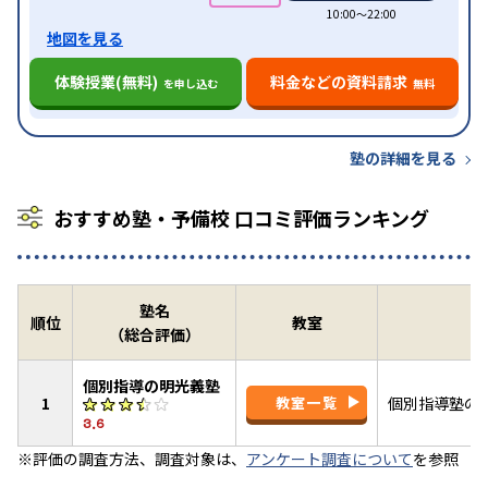
10:00〜22:00
地図を見る
体験授業(無料)
料金などの資料請求
を申し込む
無料
塾の詳細を見る
おすすめ塾・予備校 口コミ評価ランキング
塾名
順位
教室
（総合評価）
個別指導の明光義塾
1
教室一覧
個別指導塾の
3.6
※評価の調査方法、調査対象は、
アンケート調査について
を参照