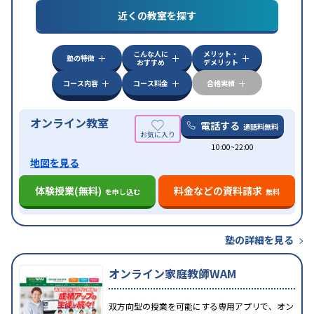
目的
対策
私大対策
共通テスト対策
英検(英語検定)対策
近くの教室を探す
漢検(漢字検定)対策
数学特化対策
英語・英会話特化
対策
その他科目別特化対策
こんな人に
メリット・
中高一貫校生に対応
授業の振替可能
不登校生に対
塾の特徴
おすすめ
デメリット
特徴
応
オンライン対応
1科目から受講可能
季節講習の
みの受講可
自習室あり
コース内容
コース料金
合格実績
オンライン教室
電話する
通話料無料
10:00~22:00
地図を見る
体験授業(無料)
料金などの資料請求
を申し込む
無料
塾の詳細を見る
オンライン家庭教師WAM
双方向型の授業を可能にする専用アプリで、オン