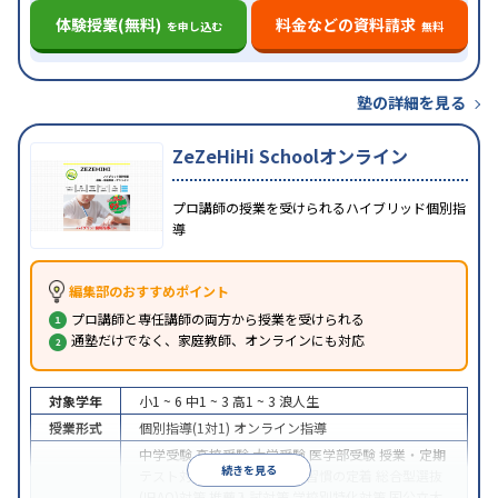
体験授業(無料)
料金などの資料請求
を申し込む
無料
塾の詳細を見る
ZeZeHiHi Schoolオンライン
プロ講師の授業を受けられるハイブリッド個別指
導
編集部のおすすめポイント
プロ講師と専任講師の両方から授業を受けられる
通塾だけでなく、家庭教師、オンラインにも対応
対象学年
小1 ~ 6
中1 ~ 3
高1 ~ 3
浪人生
授業形式
個別指導(1対1)
オンライン指導
中学受験
高校受験
大学受験
医学部受験
授業・定期
続きを見る
テスト対策
内申点対策
学習習慣の定着
総合型選抜
(旧AO)対策
推薦入試対策
学校別特化対策
国公立大