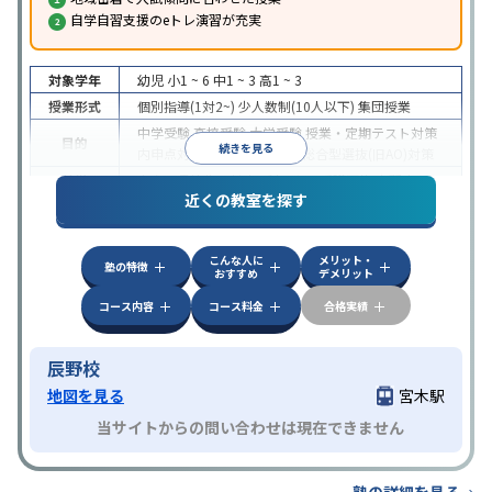
自学自習支援のeトレ演習が充実
対象学年
幼児
小1 ~ 6
中1 ~ 3
高1 ~ 3
授業形式
個別指導(1対2~)
少人数制(10人以下)
集団授業
中学受験
高校受験
大学受験
授業・定期テスト対策
目的
続きを見る
内申点対策
学習習慣の定着
総合型選抜(旧AO)対策
特徴
中高一貫校生に対応
1科目から受講可能
自習室あり
近くの教室を探す
こんな人に
メリット・
塾の特徴
おすすめ
デメリット
コース内容
コース料金
合格実績
辰野校
地図を見る
宮木駅
当サイトからの問い合わせは現在できません
塾の詳細を見る