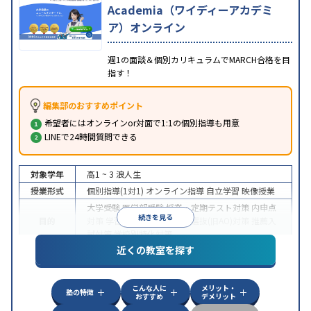
Academia（ワイディーアカデミ
ア）オンライン
週1の面談＆個別カリキュラムでMARCH合格を目
指す！
編集部のおすすめポイント
希望者にはオンラインor対面で1:1の個別指導も用意
LINEで24時間質問できる
対象学年
高1 ~ 3
浪人生
授業形式
個別指導(1対1)
オンライン指導
自立学習
映像授業
大学受験
医学部受験
授業・定期テスト対策
内申点
続きを見る
目的
対策
学習習慣の定着
総合型選抜(旧AO)対策
推薦入
試対策
学校別特化対策
近くの教室を探す
中高一貫校生に対応
授業の振替可能
不登校生に対
特徴
応
学習にPC・タブレットを利用
オンライン対応
1
科目から受講可能
こんな人に
メリット・
塾の特徴
おすすめ
デメリット