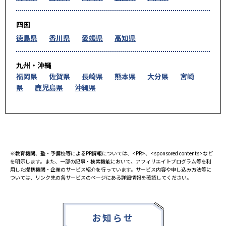
四国
徳島県
香川県
愛媛県
高知県
九州・沖縄
福岡県
佐賀県
長崎県
熊本県
大分県
宮崎
県
鹿児島県
沖縄県
※教育機関、塾・予備校等によるPR情報については、<PR>、<sponsored contents>など
を明示します。また、一部の記事・検索機能において、アフィリエイトプログラム等を利
用した提携機関・企業のサービス紹介を行っています。サービス内容や申し込み方法等に
ついては、リンク先の各サービスのページにある詳細情報を確認してください。
お知らせ