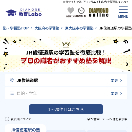
塾・学習塾TOP
大阪府の学習塾
東大阪市の学習塾
JR俊徳道駅の学習塾
JR俊徳道駅の学習塾を徹底比較！
プロの識者がおすすめ塾を解説
JR俊徳道駅
変更
目的・学年
変更
1〜20件目はこちら
表示順について
全22件中 21〜22件を表示中
JR俊徳道駅の塾