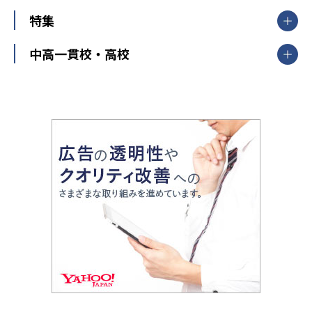
大学受験ランキング
北陸
映像授業
ナビ個別指導学院
中学受験
特集
新潟県
富山県
石川県
福井県
個別教室のトライ
高校受験
東進ハイスクール
中部
開成番長直伝！子どもの受験を成功させる方法
中高一貫校・高校
大学受験
武田塾
愛知県
静岡県
岐阜県
三重県
長野県
令和時代の失敗しない塾選び
資格取得・学び直し
山梨県
2020年代の教育
中学入試最前線
教育費・塾代
中学受験最前線
近畿
てら先生の教育業界基本メソッド
座談会
大学入試改革
大阪府
運動と遊びを考える
兵庫県
京都府
奈良県
和歌山県
教育全般
親子で極める家庭学習
滋賀県
令和の大学受験は情報戦！
大学受験塾の選び方
ママテクエグザム
情報Ⅰ、数学が苦手な人注目！最短距離の学力
中学受験に熱心な市区町村ランキング
中国
進化する中高一貫校・高校
アップ法
小学校受験
鳥取県
島根県
岡山県
広島県
山口県
悩み多き「大学受験」相談室
家庭教師
四国
英語・英会話・英検対策
徳島県
香川県
愛媛県
高知県
小学校教師が解説！中学受験のリアル
教育ニュース最前線
九州・沖縄
教育ジャーナリストが徹底解説！ 大学受験の羅
福岡県
佐賀県
長崎県
熊本県
大分県
針盤
宮崎県
鹿児島県
沖縄県