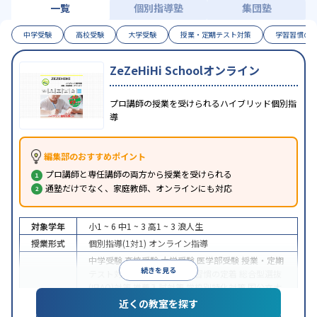
一覧
個別指導塾
集団塾
中学受験
高校受験
大学受験
授業・定期テスト対策
学習習慣の
ZeZeHiHi Schoolオンライン
プロ講師の授業を受けられるハイブリッド個別指
導
編集部のおすすめポイント
プロ講師と専任講師の両方から授業を受けられる
通塾だけでなく、家庭教師、オンラインにも対応
対象学年
小1 ~ 6
中1 ~ 3
高1 ~ 3
浪人生
授業形式
個別指導(1対1)
オンライン指導
中学受験
高校受験
大学受験
医学部受験
授業・定期
続きを見る
テスト対策
内申点対策
学習習慣の定着
総合型選抜
(旧AO)対策
推薦入試対策
学校別特化対策
国公立大
目的
対策
私大対策
共通テスト対策
英検(英語検定)対策
近くの教室を探す
漢検(漢字検定)対策
数学特化対策
英語・英会話特化