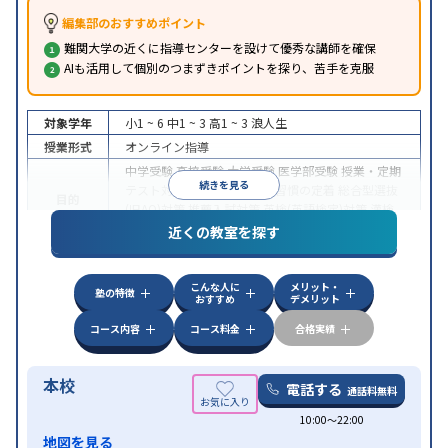
編集部のおすすめポイント
難関大学の近くに指導センターを設けて優秀な講師を確保
AIも活用して個別のつまずきポイントを探り、苦手を克服
対象学年
小1 ~ 6
中1 ~ 3
高1 ~ 3
浪人生
授業形式
オンライン指導
中学受験
高校受験
大学受験
医学部受験
授業・定期
続きを見る
テスト対策
内申点対策
学習習慣の定着
総合型選抜
目的
(旧AO)対策
推薦入試対策
英検(英語検定)対策
漢検
(漢字検定)対策
近くの教室を探す
中高一貫校生に対応
成績保証制度あり
授業の振替
特徴
可能
不登校生に対応
学習にPC・タブレットを利用
こんな人に
メリット・
オンライン対応
1科目から受講可能
塾の特徴
おすすめ
デメリット
コース内容
コース料金
合格実績
本校
電話する
通話料無料
10:00〜22:00
地図を見る