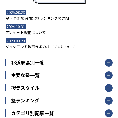
2025.08.23
塾・予備校 合格実績ランキングの詳細
2024.10.31
アンケート調査について
2023.03.23
ダイヤモンド教育ラボのオープンについて
都道府県別一覧
北海道・東北
主要な塾一覧
北海道
青森県
岩手県
宮城県
秋田県
【掲載塾一覧を見る】
授業スタイル
山形県
福島県
臨海セミナー
関東
個別指導
塾ランキング
東京個別指導学院
東京都
神奈川県
埼玉県
千葉県
茨城県
集団授業
個別指導塾TOMAS
栃木県
群馬県
中学受験ランキング
カテゴリ別記事一覧
オンライン指導
明光義塾