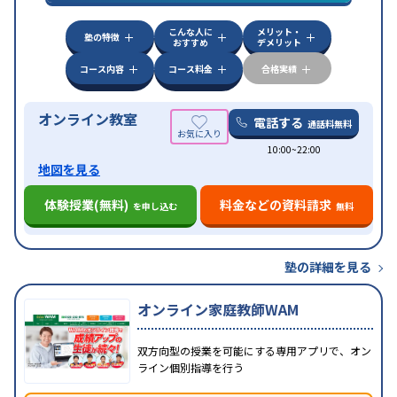
対策
その他科目別特化対策
こんな人に
メリット・
中高一貫校生に対応
授業の振替可能
不登校生に対
塾の特徴
おすすめ
デメリット
特徴
応
オンライン対応
1科目から受講可能
季節講習の
みの受講可
自習室あり
コース内容
コース料金
合格実績
オンライン教室
電話する
通話料無料
10:00~22:00
地図を見る
体験授業(無料)
料金などの資料請求
を申し込む
無料
塾の詳細を見る
オンライン家庭教師WAM
双方向型の授業を可能にする専用アプリで、オン
ライン個別指導を行う