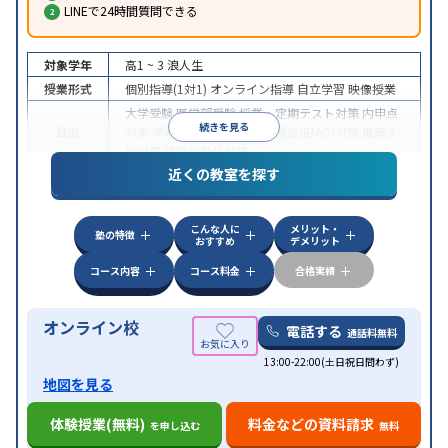
LINEで24時間質問できる
対象学年
高1 ~ 3
浪人生
授業形式
個別指導(1対1)
オンライン指導
自立学習
映像授業
大学受験
医学部受験
授業・定期テスト対策
内申点
続きを見る
目的
対策
学習習慣の定着
総合型選抜(旧AO)対策
推薦入
試対策
学校別特化対策
近くの教室を探す
中高一貫校生に対応
授業の振替可能
不登校生に対
特徴
応
学習にPC・タブレットを利用
オンライン対応
1
科目から受講可能
こんな人に
メリット・
塾の特徴
おすすめ
デメリット
コース内容
コース料金
合格実績
オンライン校
電話する
通話料無料
13:00-22:00(土日祝日問わず)
地図を見る
体験授業(無料)
料金などの資料請求
を申し込む
無料