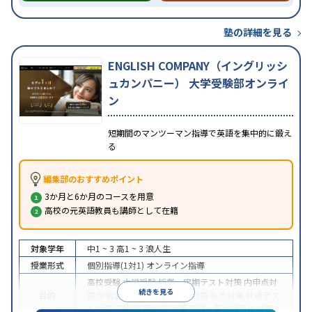
塾の詳細を見る
ENGLISH COMPANY（イングリッシ
ュカンパニー） 大学受験部オンライ
ン
短期間のマンツーマン指導で英語を集中的に鍛え
る
編集部のおすすめポイント
3か月と6か月のコースを用意
高校の元英語教員も講師として在籍
対象学年
中1 ~ 3
高1 ~ 3
浪人生
授業形式
個別指導(1対1)
オンライン指導
高校受験
大学受験
授業・定期テスト対策
内申点対
続きを見る
目的
策
学習習慣の定着
国公立大対策
私大対策
共通テス
ト対策
英検(英語検定)対策
英語・英会話特化対策