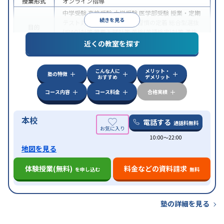
授業形式
オンライン指導
中学受験
高校受験
大学受験
医学部受験
授業・定期
続きを見る
テスト対策
内申点対策
学習習慣の定着
総合型選抜
目的
(旧AO)対策
推薦入試対策
英検(英語検定)対策
漢検
(漢字検定)対策
近くの教室を探す
中高一貫校生に対応
成績保証制度あり
授業の振替
特徴
可能
不登校生に対応
学習にPC・タブレットを利用
こんな人に
メリット・
オンライン対応
1科目から受講可能
塾の特徴
おすすめ
デメリット
コース内容
コース料金
合格実績
本校
電話する
通話料無料
10:00〜22:00
地図を見る
体験授業(無料)
料金などの資料請求
を申し込む
無料
塾の詳細を見る