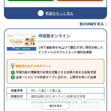
教室をもっと見る
塾の詳細を見る
坪田塾オンライン
1年で偏差値を40上げて慶応大学に現役合格した
ビリギャルのモデルとなった個別指導塾
編集部のおすすめポイント
学習内容の理解度や記憶を定着させる効果が高まる反転学習
生徒一人ひとりの性格タイプに合わせ、心理学を用いた指導
対象学年
中1 ~ 3
高1 ~ 3
浪人生
授業形式
個別指導(1対1)
オンライン指導
自立学習
高校受験
大学受験
医学部受験
授業・定期テスト対
続きを見る
策
内申点対策
学習習慣の定着
総合型選抜(旧AO)対