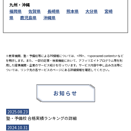
九州・沖縄
福岡県
佐賀県
長崎県
熊本県
大分県
宮崎
県
鹿児島県
沖縄県
※教育機関、塾・予備校等によるPR情報については、<PR>、<sponsored contents>など
を明示します。また、一部の記事・検索機能において、アフィリエイトプログラム等を利
用した提携機関・企業のサービス紹介を行っています。サービス内容や申し込み方法等に
ついては、リンク先の各サービスのページにある詳細情報を確認してください。
お知らせ
2025.08.23
塾・予備校 合格実績ランキングの詳細
2024.10.31