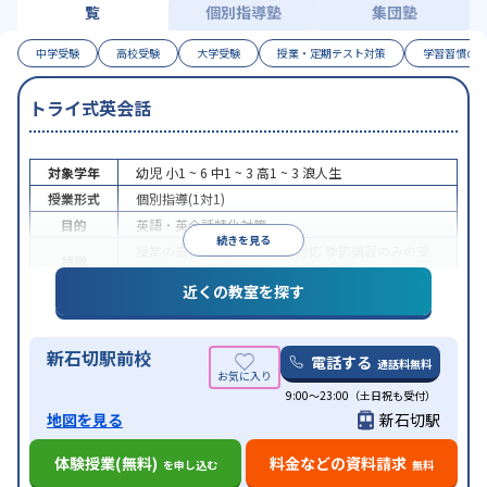
覧
個別指導塾
集団塾
中学受験
高校受験
大学受験
授業・定期テスト対策
学習習慣の
トライ式英会話
対象学年
幼児
小1 ~ 6
中1 ~ 3
高1 ~ 3
浪人生
授業形式
個別指導(1対1)
目的
英語・英会話特化対策
続きを見る
授業の振替可能
オンライン対応
季節講習のみの受
特徴
講可
発達障害の子どもに対応
自習室あり
近くの教室を探す
新石切駅前校
電話する
通話料無料
9:00～23:00（土日祝も受付）
地図を見る
新石切駅
体験授業(無料)
料金などの資料請求
を申し込む
無料