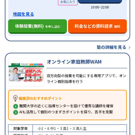
10:00~22:00
地図を見る
体験授業(無料)
料金などの資料請求
を申し込む
無料
塾の詳細を見る
オンライン家庭教師WAM
双方向型の授業を可能にする専用アプリで、オン
ライン個別指導を行う
編集部のおすすめポイント
難関大学の近くに指導センターを設けて優秀な講師を確保
AIも活用して個別のつまずきポイントを探り、苦手を克服
対象学年
小1 ~ 6
中1 ~ 3
高1 ~ 3
浪人生