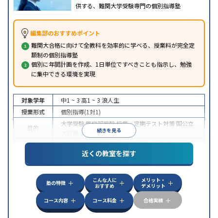
供する、難関大学受験専門の個別指導塾
編集部のおすすめポイント
難関大合格に向けて全教科を効率的に学べる、授業料が完全定
額制の個別指導塾
個別に年間計画を作成、1日単位ですべきことも指示し、勉強
に集中できる環境を実現
対象学年
中1 ~ 3
高1 ~ 3
浪人生
授業形式
個別指導(1対1)
大学受験
医学部受験
授業・定期テスト対策
国公立
目的
続きを見る
大対策
英検(英語検定)対策
中高一貫校生に対応
授業の振替可能
オンライン対
特徴
近くの教室を探す
応
自習室あり
こんな人に
メリット・
塾の特徴
おすすめ
デメリット
コース内容
コース料金
合格実績