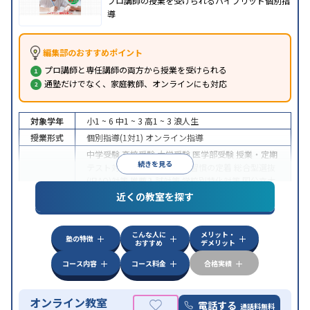
プロ講師の授業を受けられるハイブリッド個別指
導
編集部のおすすめポイント
プロ講師と専任講師の両方から授業を受けられる
通塾だけでなく、家庭教師、オンラインにも対応
対象学年
小1 ~ 6
中1 ~ 3
高1 ~ 3
浪人生
授業形式
個別指導(1対1)
オンライン指導
中学受験
高校受験
大学受験
医学部受験
授業・定期
続きを見る
テスト対策
内申点対策
学習習慣の定着
総合型選抜
(旧AO)対策
推薦入試対策
学校別特化対策
国公立大
目的
対策
私大対策
共通テスト対策
英検(英語検定)対策
近くの教室を探す
漢検(漢字検定)対策
数学特化対策
英語・英会話特化
対策
その他科目別特化対策
こんな人に
メリット・
中高一貫校生に対応
授業の振替可能
不登校生に対
塾の特徴
おすすめ
デメリット
特徴
応
オンライン対応
1科目から受講可能
季節講習の
みの受講可
自習室あり
コース内容
コース料金
合格実績
オンライン教室
電話する
通話料無料