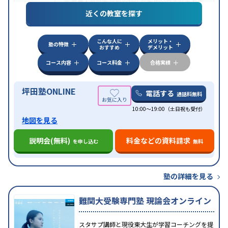
策
推薦入試対策
学校別特化対策
国公立大対策
私大
目的
対策
共通テスト対策
英検(英語検定)対策
漢検(漢字
近くの教室を探す
検定)対策
数学特化対策
英語・英会話特化対策
その
他科目別特化対策
こんな人に
メリット・
中高一貫校生に対応
授業の振替可能
不登校生に対
塾の特徴
おすすめ
デメリット
応
学習にPC・タブレットを利用
オンライン対応
1
特徴
科目から受講可能
季節講習のみの受講可
発達障害
コース内容
コース料金
合格実績
の子どもに対応
坪田塾ONLINE
電話する
通話料無料
10:00～19:00（土日祝も受付）
地図を見る
説明会(無料)
料金などの資料請求
を申し込む
無料
塾の詳細を見る
難関大受験専門塾 現論会オンライン
スタサプ講師と現役東大生が学習コーチングを提