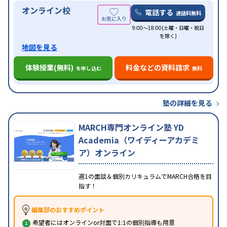
オンライン校
電話する
通話料無料
9:00～18:00(土曜・日曜・祝日
を除く)
地図を見る
体験授業(無料)
料金などの資料請求
を申し込む
無料
塾の詳細を見る
MARCH専門オンライン塾 YD
Academia（ワイディーアカデミ
ア）オンライン
週1の面談＆個別カリキュラムでMARCH合格を目
指す！
編集部のおすすめポイント
希望者にはオンラインor対面で1:1の個別指導も用意