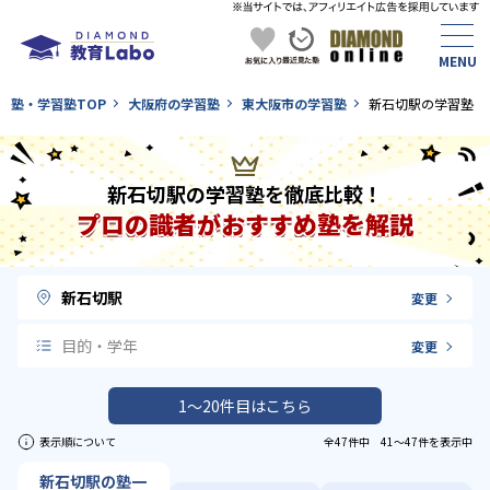
塾・学習塾TOP
大阪府の学習塾
東大阪市の学習塾
新石切駅の学習塾
新石切駅の学習塾を徹底比較！
プロの識者がおすすめ塾を解説
新石切駅
変更
目的・学年
変更
1〜20件目はこちら
表示順について
全47件中 41〜47件を表示中
新石切駅の塾一