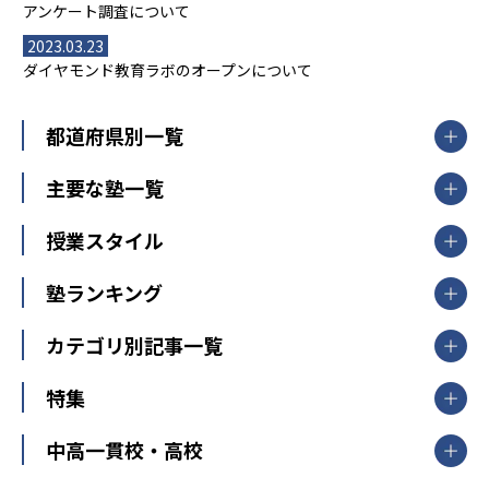
アンケート調査について
2023.03.23
ダイヤモンド教育ラボのオープンについて
都道府県別一覧
北海道・東北
主要な塾一覧
北海道
青森県
岩手県
宮城県
秋田県
【掲載塾一覧を見る】
授業スタイル
山形県
福島県
臨海セミナー
関東
個別指導
塾ランキング
東京個別指導学院
東京都
神奈川県
埼玉県
千葉県
茨城県
集団授業
個別指導塾TOMAS
栃木県
群馬県
中学受験ランキング
カテゴリ別記事一覧
オンライン指導
明光義塾
大学受験ランキング
北陸
映像授業
ナビ個別指導学院
中学受験
特集
新潟県
富山県
石川県
福井県
個別教室のトライ
高校受験
東進ハイスクール
中部
開成番長直伝！子どもの受験を成功させる方法
中高一貫校・高校
大学受験
武田塾
愛知県
静岡県
岐阜県
三重県
長野県
令和時代の失敗しない塾選び
資格取得・学び直し