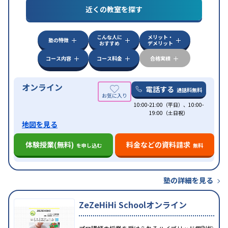
近くの教室を探す
中高一貫校生に対応
授業の振替可能
不登校生に対
特徴
応
学習にPC・タブレットを利用
オンライン対応
1
科目から受講可能
こんな人に
メリット・
塾の特徴
おすすめ
デメリット
コース内容
コース料金
合格実績
オンライン
電話する
通話料無料
10:00-21:00（平日）、10:00-
19:00（土日祝）
地図を見る
体験授業(無料)
料金などの資料請求
を申し込む
無料
塾の詳細を見る
ZeZeHiHi Schoolオンライン