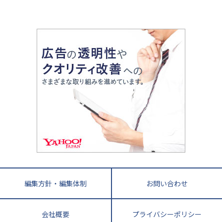
山梨県
2020年代の教育
中学入試最前線
教育費・塾代
中学受験最前線
近畿
てら先生の教育業界基本メソッド
座談会
大学入試改革
大阪府
運動と遊びを考える
兵庫県
京都府
奈良県
和歌山県
教育全般
親子で極める家庭学習
滋賀県
令和の大学受験は情報戦！
大学受験塾の選び方
ママテクエグザム
情報Ⅰ、数学が苦手な人注目！最短距離の学力
中学受験に熱心な市区町村ランキング
中国
進化する中高一貫校・高校
アップ法
小学校受験
鳥取県
島根県
岡山県
広島県
山口県
悩み多き「大学受験」相談室
家庭教師
四国
英語・英会話・英検対策
徳島県
香川県
愛媛県
高知県
小学校教師が解説！中学受験のリアル
教育ニュース最前線
九州・沖縄
教育ジャーナリストが徹底解説！ 大学受験の羅
福岡県
佐賀県
長崎県
熊本県
大分県
針盤
宮崎県
鹿児島県
沖縄県
編集方針・編集体制
お問い合わせ
会社概要
プライバシーポリシー