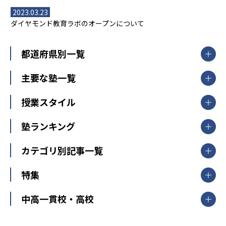
2023.03.23
ダイヤモンド教育ラボのオープンについて
都道府県別一覧
北海道・東北
主要な塾一覧
北海道
青森県
岩手県
宮城県
秋田県
【掲載塾一覧を見る】
授業スタイル
山形県
福島県
臨海セミナー
関東
個別指導
塾ランキング
東京個別指導学院
東京都
神奈川県
埼玉県
千葉県
茨城県
集団授業
個別指導塾TOMAS
栃木県
群馬県
中学受験ランキング
カテゴリ別記事一覧
オンライン指導
明光義塾
大学受験ランキング
北陸
映像授業
ナビ個別指導学院
中学受験
特集
新潟県
富山県
石川県
福井県
個別教室のトライ
高校受験
東進ハイスクール
中部
開成番長直伝！子どもの受験を成功させる方法
中高一貫校・高校
大学受験
武田塾
愛知県
静岡県
岐阜県
三重県
長野県
令和時代の失敗しない塾選び
資格取得・学び直し
山梨県
2020年代の教育
中学入試最前線
教育費・塾代