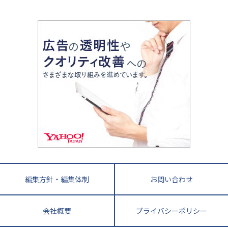
中学受験最前線
近畿
てら先生の教育業界基本メソッド
座談会
大学入試改革
大阪府
運動と遊びを考える
兵庫県
京都府
奈良県
和歌山県
教育全般
親子で極める家庭学習
滋賀県
令和の大学受験は情報戦！
大学受験塾の選び方
ママテクエグザム
情報Ⅰ、数学が苦手な人注目！最短距離の学力
中学受験に熱心な市区町村ランキング
中国
進化する中高一貫校・高校
アップ法
小学校受験
鳥取県
島根県
岡山県
広島県
山口県
悩み多き「大学受験」相談室
家庭教師
四国
英語・英会話・英検対策
徳島県
香川県
愛媛県
高知県
小学校教師が解説！中学受験のリアル
教育ニュース最前線
九州・沖縄
教育ジャーナリストが徹底解説！ 大学受験の羅
福岡県
佐賀県
長崎県
熊本県
大分県
針盤
宮崎県
鹿児島県
沖縄県
編集方針・編集体制
お問い合わせ
会社概要
プライバシーポリシー