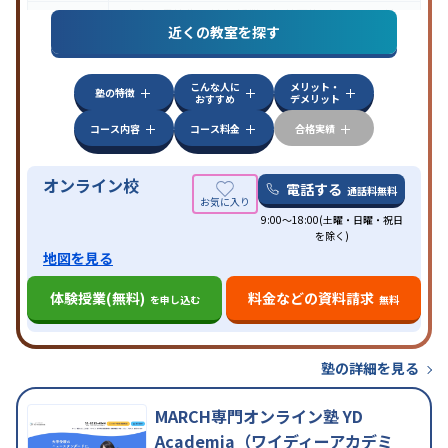
中高一貫校生に対応
授業の振替可能
オンライン対
特徴
近くの教室を探す
応
自習室あり
こんな人に
メリット・
塾の特徴
おすすめ
デメリット
コース内容
コース料金
合格実績
オンライン校
電話する
通話料無料
9:00～18:00(土曜・日曜・祝日
を除く)
地図を見る
体験授業(無料)
料金などの資料請求
を申し込む
無料
塾の詳細を見る
MARCH専門オンライン塾 YD
Academia（ワイディーアカデミ