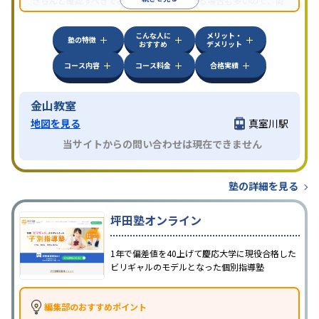
きちんと確認すべきである。近所に2校舎ある場合も多いので、両
方見学してみることをオススメする。
こんな人に
メリット・
塾の特徴
おすすめ
デメリット
コース内容
コース料金
合格実績
金山教室
地図を見る
真室川駅
当サイトからの問い合わせは現在できません
塾の詳細を見る
坪田塾オンライン
1年で偏差値を40上げて慶応大学に現役合格した
ビリギャルのモデルとなった個別指導塾
編集部のおすすめポイント