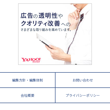
大学入試改革
大阪府
運動と遊びを考える
兵庫県
京都府
奈良県
和歌山県
教育全般
親子で極める家庭学習
滋賀県
令和の大学受験は情報戦！
大学受験塾の選び方
ママテクエグザム
情報Ⅰ、数学が苦手な人注目！最短距離の学力
中学受験に熱心な市区町村ランキング
中国
進化する中高一貫校・高校
アップ法
小学校受験
鳥取県
島根県
岡山県
広島県
山口県
悩み多き「大学受験」相談室
家庭教師
四国
英語・英会話・英検対策
徳島県
香川県
愛媛県
高知県
小学校教師が解説！中学受験のリアル
教育ニュース最前線
九州・沖縄
教育ジャーナリストが徹底解説！ 大学受験の羅
福岡県
佐賀県
長崎県
熊本県
大分県
針盤
宮崎県
鹿児島県
沖縄県
編集方針・編集体制
お問い合わせ
会社概要
プライバシーポリシー