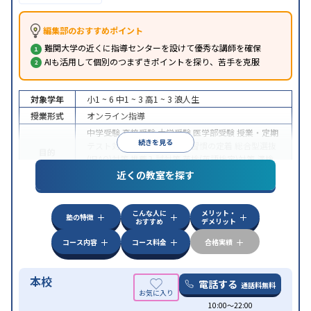
編集部のおすすめポイント
難関大学の近くに指導センターを設けて優秀な講師を確保
AIも活用して個別のつまずきポイントを探り、苦手を克服
対象学年
小1 ~ 6
中1 ~ 3
高1 ~ 3
浪人生
授業形式
オンライン指導
中学受験
高校受験
大学受験
医学部受験
授業・定期
続きを見る
テスト対策
内申点対策
学習習慣の定着
総合型選抜
目的
(旧AO)対策
推薦入試対策
英検(英語検定)対策
漢検
(漢字検定)対策
近くの教室を探す
中高一貫校生に対応
成績保証制度あり
授業の振替
特徴
可能
不登校生に対応
学習にPC・タブレットを利用
こんな人に
メリット・
オンライン対応
1科目から受講可能
塾の特徴
おすすめ
デメリット
コース内容
コース料金
合格実績
本校
電話する
通話料無料
10:00〜22:00