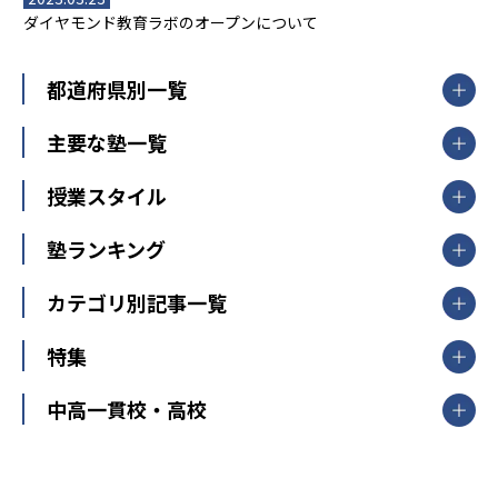
ダイヤモンド教育ラボのオープンについて
都道府県別一覧
北海道・東北
主要な塾一覧
北海道
青森県
岩手県
宮城県
秋田県
【掲載塾一覧を見る】
授業スタイル
山形県
福島県
臨海セミナー
関東
個別指導
塾ランキング
東京個別指導学院
東京都
神奈川県
埼玉県
千葉県
茨城県
集団授業
個別指導塾TOMAS
栃木県
群馬県
中学受験ランキング
カテゴリ別記事一覧
オンライン指導
明光義塾
大学受験ランキング
北陸
映像授業
ナビ個別指導学院
中学受験
特集
新潟県
富山県
石川県
福井県
個別教室のトライ
高校受験
東進ハイスクール
中部
開成番長直伝！子どもの受験を成功させる方法
中高一貫校・高校
大学受験
武田塾
愛知県
静岡県
岐阜県
三重県
長野県
令和時代の失敗しない塾選び
資格取得・学び直し
山梨県
2020年代の教育
中学入試最前線
教育費・塾代
中学受験最前線
近畿
てら先生の教育業界基本メソッド
座談会