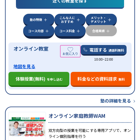
近くの教室を探す
漢検(漢字検定)対策
数学特化対策
英語・英会話特化
対策
その他科目別特化対策
こんな人に
メリット・
中高一貫校生に対応
授業の振替可能
不登校生に対
塾の特徴
おすすめ
デメリット
特徴
応
オンライン対応
1科目から受講可能
季節講習の
みの受講可
自習室あり
コース内容
コース料金
合格実績
オンライン教室
電話する
通話料無料
10:00~22:00
地図を見る
体験授業(無料)
料金などの資料請求
を申し込む
無料
塾の詳細を見る
オンライン家庭教師WAM
双方向型の授業を可能にする専用アプリで、オン
ライン個別指導を行う