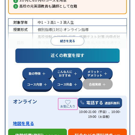
高校の元英語教員も講師として在籍
対象学年
中1 ~ 3
高1 ~ 3
浪人生
授業形式
個別指導(1対1)
オンライン指導
高校受験
大学受験
授業・定期テスト対策
内申点対
続きを見る
目的
策
学習習慣の定着
国公立大対策
私大対策
共通テス
ト対策
英検(英語検定)対策
英語・英会話特化対策
近くの教室を探す
中高一貫校生に対応
授業の振替可能
不登校生に対
特徴
応
学習にPC・タブレットを利用
オンライン対応
1
科目から受講可能
こんな人に
メリット・
塾の特徴
おすすめ
デメリット
コース内容
コース料金
合格実績
オンライン
電話する
通話料無料
10:00-21:00（平日）、10:00-
19:00（土日祝）
地図を見る