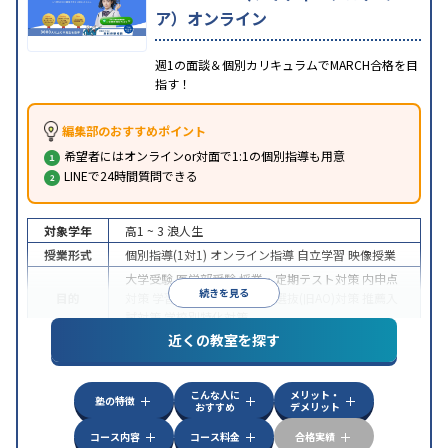
ア）オンライン
週1の面談＆個別カリキュラムでMARCH合格を目
指す！
編集部のおすすめポイント
希望者にはオンラインor対面で1:1の個別指導も用意
LINEで24時間質問できる
対象学年
高1 ~ 3
浪人生
授業形式
個別指導(1対1)
オンライン指導
自立学習
映像授業
大学受験
医学部受験
授業・定期テスト対策
内申点
続きを見る
目的
対策
学習習慣の定着
総合型選抜(旧AO)対策
推薦入
試対策
学校別特化対策
近くの教室を探す
中高一貫校生に対応
授業の振替可能
不登校生に対
特徴
応
学習にPC・タブレットを利用
オンライン対応
1
科目から受講可能
こんな人に
メリット・
塾の特徴
おすすめ
デメリット
コース内容
コース料金
合格実績