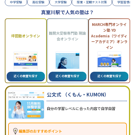
中学受験
高校受験
大学受験
授業・定期テスト対策
学習習慣の
真室川駅で人気の塾は？
MARCH専門オンライ
ン塾 YD
難関大受験専門塾 現論
坪田塾オンライン
Academia（ワイディ
会オンライン
ーアカデミア）オンラ
イン
近くの教室を探す
近くの教室を探す
近くの教室を探す
公文式 （くもん・KUMON）
自分の学習レベルに合った内容で自学自習
編集部のおすすめポイント