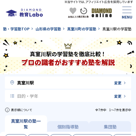
塾・学習塾TOP
山形県の学習塾
真室川町の学習塾
真室川駅の学習塾
真室川駅の学習塾を徹底比較！
プロの識者がおすすめ塾を解説
真室川駅
変更
目的・学年
変更
表示順について
全7件中 1〜7件を表示中
真室川駅の塾一
覧
個別指導塾
集団塾