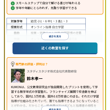
スモールステップで自分で解ける喜びが味わえる
学年や年齢にとらわれず、先取り学習ができる
対象学年
幼児
小1 ~ 6
中1 ~ 3
高1 ~ 3
授業形式
オンライン指導
自立学習
目的
授業・定期テスト対策
学習習慣の定着
続きを見る
特徴
オンライン対応
1科目から受講可能
近くの教室を探す
専門家の評価・評判は？
スタディスタジオ株式会社代表取締役
鈴木孝一
KUMONは、公文教育研究会が独自開発したプリントを使用して学
習する無学年式の学習塾だ。フランチャイズ展開で校舎数を伸ば
しており、国内1.5万校舎、国外0.8万校舎にのぼる。それだけ学習
指導が仕組み化されていて、誰でも指導できるようになっているこ
とがわかる。だからこそ、校舎選びでは子どもと指導者の相性を
続きを見る