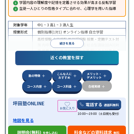
学習内容の理解度や記憶を定着させる効果が高まる反転学習
生徒一人ひとりの性格タイプに合わせ、心理学を用いた指導
対象学年
中1 ~ 3
高1 ~ 3
浪人生
授業形式
個別指導(1対1)
オンライン指導
自立学習
高校受験
大学受験
医学部受験
授業・定期テスト対
続きを見る
策
内申点対策
学習習慣の定着
総合型選抜(旧AO)対
策
推薦入試対策
学校別特化対策
国公立大対策
私大
目的
対策
共通テスト対策
英検(英語検定)対策
漢検(漢字
近くの教室を探す
検定)対策
数学特化対策
英語・英会話特化対策
その
他科目別特化対策
こんな人に
メリット・
中高一貫校生に対応
授業の振替可能
不登校生に対
塾の特徴
おすすめ
デメリット
応
学習にPC・タブレットを利用
オンライン対応
1
特徴
科目から受講可能
季節講習のみの受講可
発達障害
コース内容
コース料金
合格実績
の子どもに対応
坪田塾ONLINE
電話する
通話料無料
10:00～19:00（土日祝も受付）
地図を見る
説明会(無料)
料金などの資料請求
を申し込む
無料