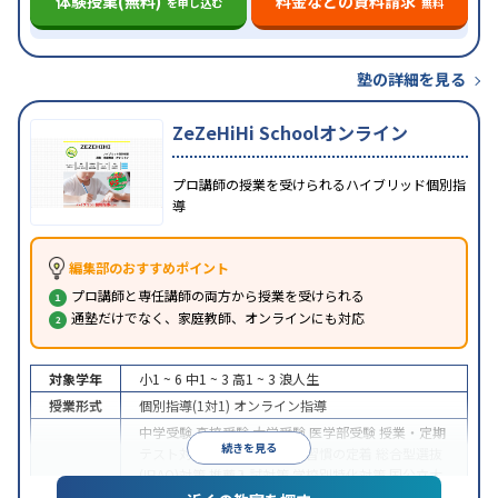
体験授業(無料)
料金などの資料請求
を申し込む
無料
塾の詳細を見る
ZeZeHiHi Schoolオンライン
プロ講師の授業を受けられるハイブリッド個別指
導
編集部のおすすめポイント
プロ講師と専任講師の両方から授業を受けられる
通塾だけでなく、家庭教師、オンラインにも対応
対象学年
小1 ~ 6
中1 ~ 3
高1 ~ 3
浪人生
授業形式
個別指導(1対1)
オンライン指導
中学受験
高校受験
大学受験
医学部受験
授業・定期
続きを見る
テスト対策
内申点対策
学習習慣の定着
総合型選抜
(旧AO)対策
推薦入試対策
学校別特化対策
国公立大
目的
対策
私大対策
共通テスト対策
英検(英語検定)対策