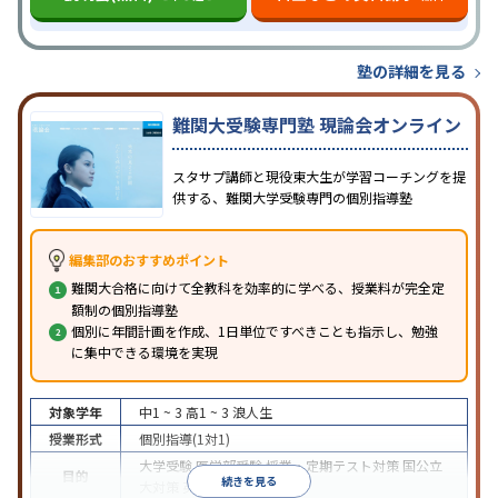
塾の詳細を見る
難関大受験専門塾 現論会オンライン
スタサプ講師と現役東大生が学習コーチングを提
供する、難関大学受験専門の個別指導塾
編集部のおすすめポイント
難関大合格に向けて全教科を効率的に学べる、授業料が完全定
額制の個別指導塾
個別に年間計画を作成、1日単位ですべきことも指示し、勉強
に集中できる環境を実現
対象学年
中1 ~ 3
高1 ~ 3
浪人生
授業形式
個別指導(1対1)
大学受験
医学部受験
授業・定期テスト対策
国公立
目的
続きを見る
大対策
英検(英語検定)対策