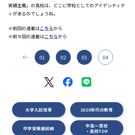
実績主義」の高校は、どこに学校としてのアイデンティテ
ィがあるのでしょうね。
※前回の連載は
こちら
から
※前々回の連載は
こちら
から
01
02
03
04
大学入試改革
2020年代の教育
中高一貫校
中学受験最前線
・高校TOP