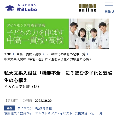
TOP
中高一貫校・高校
2020年代の教育の記事一覧
私大文系入試は「機能不全」に？進む少子化と受験生の心構え
私大文系入試は「機能不全」に？進む少子化と受験
生の心構え
Ｙ＆Ｇ大学対談（15）
【第33回】
2022.10.20
ダイヤモンド社教育情報
著者
後藤健夫：教育ジャーナリスト＆アクティビスト
安田賢治
石川一郎