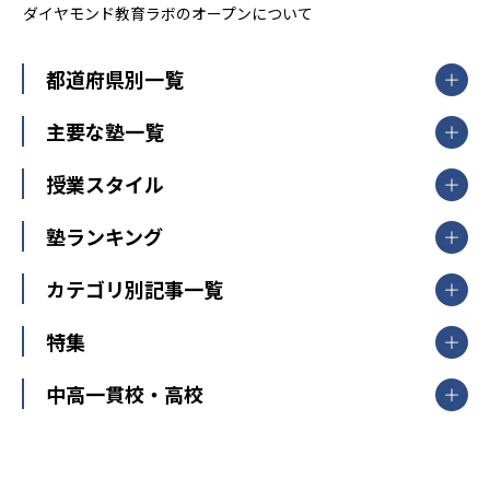
ダイヤモンド教育ラボのオープンについて
都道府県別一覧
北海道・東北
主要な塾一覧
北海道
青森県
岩手県
宮城県
秋田県
【掲載塾一覧を見る】
授業スタイル
山形県
福島県
臨海セミナー
関東
個別指導
塾ランキング
東京個別指導学院
東京都
神奈川県
埼玉県
千葉県
茨城県
集団授業
個別指導塾TOMAS
栃木県
群馬県
中学受験ランキング
カテゴリ別記事一覧
オンライン指導
明光義塾
大学受験ランキング
北陸
映像授業
ナビ個別指導学院
中学受験
特集
新潟県
富山県
石川県
福井県
個別教室のトライ
高校受験
東進ハイスクール
中部
開成番長直伝！子どもの受験を成功させる方法
中高一貫校・高校
大学受験
武田塾
愛知県
静岡県
岐阜県
三重県
長野県
令和時代の失敗しない塾選び
資格取得・学び直し
山梨県
2020年代の教育
中学入試最前線
教育費・塾代
中学受験最前線
近畿
てら先生の教育業界基本メソッド
座談会