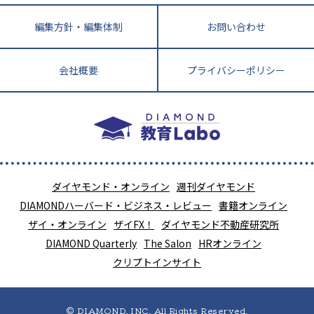
大学入試改革
大阪府
運動と遊びを考える
兵庫県
京都府
奈良県
和歌山県
教育全般
親子で極める家庭学習
滋賀県
令和の大学受験は情報戦！
大学受験塾の選び方
編集方針・編集体制
お問い合わせ
ママテクエグザム
情報Ⅰ、数学が苦手な人注目！最短距離の学力
中学受験に熱心な市区町村ランキング
中国
進化する中高一貫校・高校
アップ法
小学校受験
鳥取県
島根県
岡山県
広島県
山口県
会社概要
プライバシーポリシー
悩み多き「大学受験」相談室
家庭教師
四国
英語・英会話・英検対策
徳島県
香川県
愛媛県
高知県
小学校教師が解説！中学受験のリアル
教育ニュース最前線
九州・沖縄
教育ジャーナリストが徹底解説！ 大学受験の羅
福岡県
佐賀県
長崎県
熊本県
大分県
針盤
宮崎県
鹿児島県
沖縄県
ダイヤモンド・オンライン
週刊ダイヤモンド
DIAMONDハーバード・ビジネス・レビュー
書籍オンライン
ザイ・オンライン
ザイFX！
ダイヤモンド不動産研究所
DIAMOND Quarterly
The Salon
HRオンライン
クリプトインサイト
© DIAMOND, INC. All Rights Reserved.