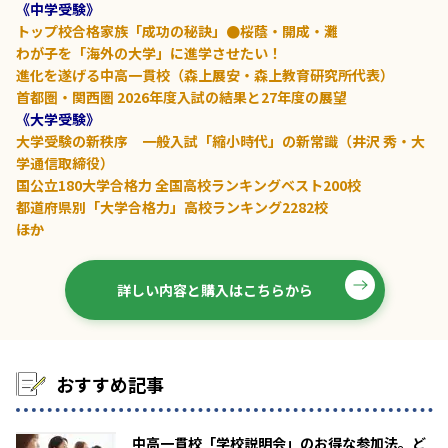
《中学受験》
トップ校合格家族「成功の秘訣」●桜蔭・開成・灘
わが子を「海外の大学」に進学させたい！
進化を遂げる中高一貫校（森上展安・森上教育研究所代表）
首都圏・関西圏 2026年度入試の結果と27年度の展望
《大学受験》
大学受験の新秩序 一般入試「縮小時代」の新常識（井沢 秀・大
学通信取締役）
国公立180大学合格力 全国高校ランキングベスト200校
都道府県別「大学合格力」高校ランキング2282校
――ほか
詳しい内容と購入はこちらから
おすすめ記事
中高一貫校「学校説明会」のお得な参加法。ど