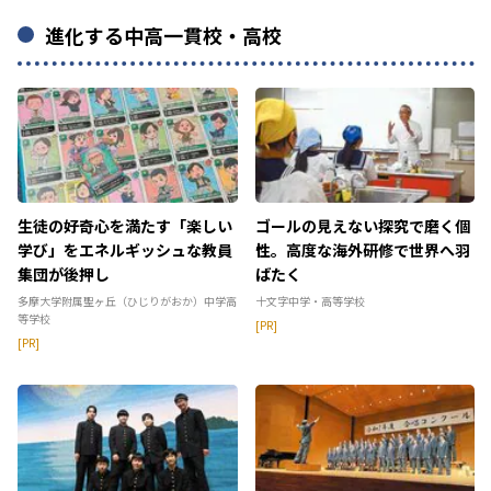
進化する中高一貫校・高校
生徒の好奇心を満たす「楽しい
ゴールの見えない探究で磨く個
学び」をエネルギッシュな教員
性。高度な海外研修で世界へ羽
集団が後押し
ばたく
多摩大学附属聖ヶ丘（ひじりがおか）中学高
十文字中学・高等学校
等学校
[PR]
[PR]