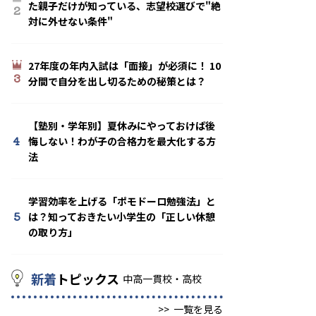
た親子だけが知っている、志望校選びで"絶
2
対に外せない条件"
27年度の年内入試は「面接」が必須に！ 10
3
分間で自分を出し切るための秘策とは？
【塾別・学年別】夏休みにやっておけば後
4
悔しない！わが子の合格力を最大化する方
法
学習効率を上げる「ポモドーロ勉強法」と
5
は？知っておきたい小学生の「正しい休憩
の取り方」
新着
トピックス
中高一貫校・高校
>>
一覧を見る