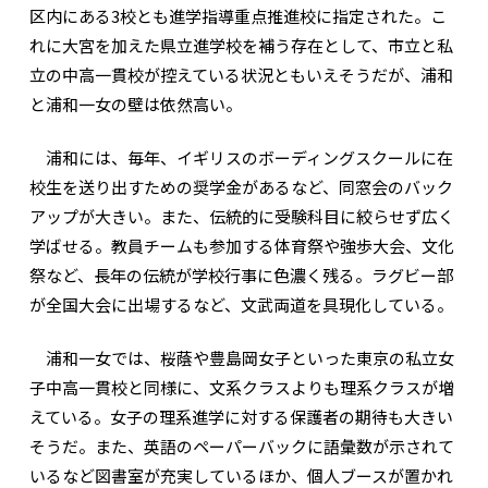
区内にある3校とも進学指導重点推進校に指定された。こ
れに大宮を加えた県立進学校を補う存在として、市立と私
立の中高一貫校が控えている状況ともいえそうだが、浦和
と浦和一女の壁は依然高い。
浦和には、毎年、イギリスのボーディングスクールに在
校生を送り出すための奨学金があるなど、同窓会のバック
アップが大きい。また、伝統的に受験科目に絞らせず広く
学ばせる。教員チームも参加する体育祭や強歩大会、文化
祭など、長年の伝統が学校行事に色濃く残る。ラグビー部
が全国大会に出場するなど、文武両道を具現化している。
浦和一女では、桜蔭や豊島岡女子といった東京の私立女
子中高一貫校と同様に、文系クラスよりも理系クラスが増
えている。女子の理系進学に対する保護者の期待も大きい
そうだ。また、英語のペーパーバックに語彙数が示されて
いるなど図書室が充実しているほか、個人ブースが置かれ