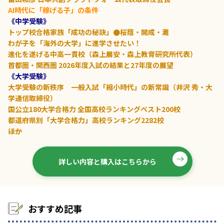
AI時代に「稼げる子」の条件
《中学受験》
トップ校合格家族「成功の秘訣」●桜蔭・開成・灘
わが子を「海外の大学」に進学させたい！
進化を遂げる中高一貫校（森上展安・森上教育研究所代表）
首都圏・関西圏 2026年度入試の結果と27年度の展望
《大学受験》
大学受験の新秩序 一般入試「縮小時代」の新常識（井沢 秀・大
学通信取締役）
国公立180大学合格力 全国高校ランキングベスト200校
都道府県別「大学合格力」高校ランキング2282校
――ほか
詳しい内容と購入はこちらから
おすすめ記事