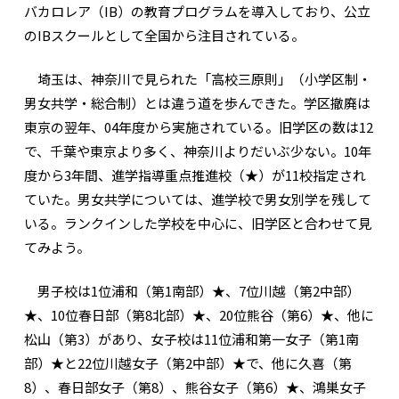
バカロレア（IB）の教育プログラムを導入しており、公立
のIBスクールとして全国から注目されている。
埼玉は、神奈川で見られた「高校三原則」（小学区制・
男女共学・総合制）とは違う道を歩んできた。学区撤廃は
東京の翌年、04年度から実施されている。旧学区の数は12
で、千葉や東京より多く、神奈川よりだいぶ少ない。10年
度から3年間、進学指導重点推進校（★）が11校指定され
ていた。男女共学については、進学校で男女別学を残して
いる。ランクインした学校を中心に、旧学区と合わせて見
てみよう。
男子校は1位浦和（第1南部）★、7位川越（第2中部）
★、10位春日部（第8北部）★、20位熊谷（第6）★、他に
松山（第3）があり、女子校は11位浦和第一女子（第1南
部）★と22位川越女子（第2中部）★で、他に久喜（第
8）、春日部女子（第8）、熊谷女子（第6）★、鴻巣女子