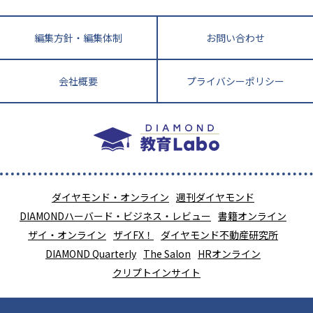
近畿
てら先生の教育業界基本メソッド
座談会
大学入試改革
大阪府
運動と遊びを考える
兵庫県
京都府
奈良県
和歌山県
教育全般
親子で極める家庭学習
滋賀県
令和の大学受験は情報戦！
大学受験塾の選び方
編集方針・編集体制
お問い合わせ
ママテクエグザム
情報Ⅰ、数学が苦手な人注目！最短距離の学力
中学受験に熱心な市区町村ランキング
中国
進化する中高一貫校・高校
アップ法
小学校受験
鳥取県
島根県
岡山県
広島県
山口県
会社概要
プライバシーポリシー
悩み多き「大学受験」相談室
家庭教師
四国
英語・英会話・英検対策
徳島県
香川県
愛媛県
高知県
小学校教師が解説！中学受験のリアル
教育ニュース最前線
九州・沖縄
教育ジャーナリストが徹底解説！ 大学受験の羅
福岡県
佐賀県
長崎県
熊本県
大分県
針盤
宮崎県
鹿児島県
沖縄県
ダイヤモンド・オンライン
週刊ダイヤモンド
DIAMONDハーバード・ビジネス・レビュー
書籍オンライン
ザイ・オンライン
ザイFX！
ダイヤモンド不動産研究所
DIAMOND Quarterly
The Salon
HRオンライン
クリプトインサイト