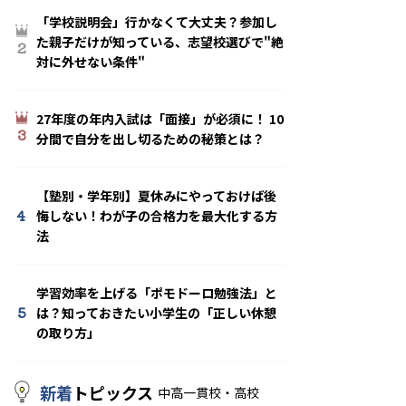
「学校説明会」行かなくて大丈夫？参加し
た親子だけが知っている、志望校選びで"絶
2
対に外せない条件"
27年度の年内入試は「面接」が必須に！ 10
3
分間で自分を出し切るための秘策とは？
【塾別・学年別】夏休みにやっておけば後
4
悔しない！わが子の合格力を最大化する方
法
学習効率を上げる「ポモドーロ勉強法」と
5
は？知っておきたい小学生の「正しい休憩
の取り方」
新着
トピックス
中高一貫校・高校