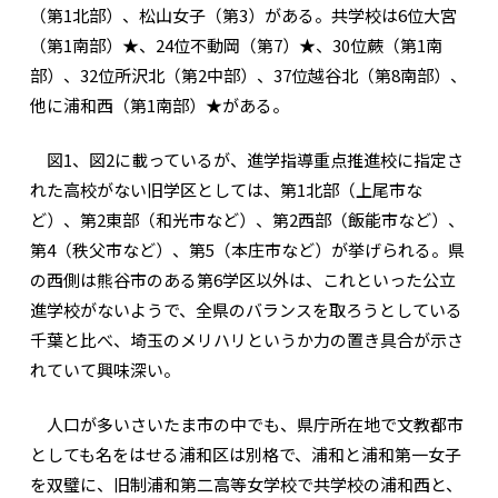
（第1北部）、松山女子（第3）がある。共学校は6位大宮
（第1南部）★、24位不動岡（第7）★、30位蕨（第1南
部）、32位所沢北（第2中部）、37位越谷北（第8南部）、
他に浦和西（第1南部）★がある。
図1、図2に載っているが、進学指導重点推進校に指定さ
れた高校がない旧学区としては、第1北部（上尾市な
ど）、第2東部（和光市など）、第2西部（飯能市など）、
第4（秩父市など）、第5（本庄市など）が挙げられる。県
の西側は熊谷市のある第6学区以外は、これといった公立
進学校がないようで、全県のバランスを取ろうとしている
千葉と比べ、埼玉のメリハリというか力の置き具合が示さ
れていて興味深い。
人口が多いさいたま市の中でも、県庁所在地で文教都市
としても名をはせる浦和区は別格で、浦和と浦和第一女子
を双璧に、旧制浦和第二高等女学校で共学校の浦和西と、