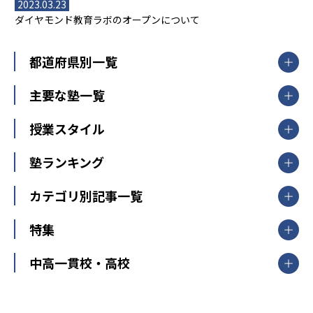
2023.03.23
ダイヤモンド教育ラボのオープンについて
都道府県別一覧
北海道・東北
主要な塾一覧
北海道
青森県
岩手県
宮城県
秋田県
【掲載塾一覧を見る】
授業スタイル
山形県
福島県
臨海セミナー
関東
個別指導
塾ランキング
東京個別指導学院
東京都
神奈川県
埼玉県
千葉県
茨城県
集団授業
個別指導塾TOMAS
栃木県
群馬県
中学受験ランキング
カテゴリ別記事一覧
オンライン指導
明光義塾
大学受験ランキング
北陸
映像授業
ナビ個別指導学院
中学受験
特集
新潟県
富山県
石川県
福井県
個別教室のトライ
高校受験
東進ハイスクール
中部
開成番長直伝！子どもの受験を成功させる方法
中高一貫校・高校
大学受験
武田塾
愛知県
静岡県
岐阜県
三重県
長野県
令和時代の失敗しない塾選び
資格取得・学び直し
山梨県
2020年代の教育
中学入試最前線
教育費・塾代
中学受験最前線