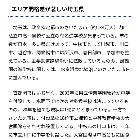
エリア間格差が著しい埼玉県
埼玉は、政令指定都市のさいたま市（約134万人）内に
私立中高一貫校や公立の有名進学校が集まっている。市の
数が日本一多い県だけあって、中核市として川越市、川口
市、越谷市、同候補市には所沢市、春日部市、草加市も控
えている。主要鉄道路線沿いに拡散しているものの、最難
関の進学校に関しては、JR京浜東北線沿いのさいたま市内
に並んでいる。
首都圏ではいち早く、2003年に県立伊奈学園総合が中学
を付設した。水面下では次の対象候補校は決まっているも
のの、20年を経ても現状は1校にとどまっている。一方で
さいたま市は、付設型の18位市立浦和と中等教育学校の大
宮国際をそれぞれ設置している。中核市の川口市は、21年
に市立川口に中学を付設した。大宮国際は中高ともに国際