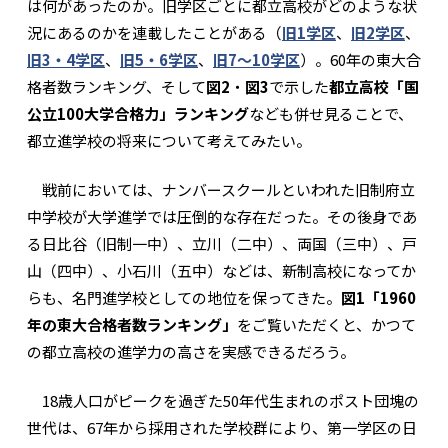
は何があったのか。旧学区ごとに都立高校がどのような状
況にあるのかを連載したことがある（
旧1学区
、
旧2学区
、
旧3・4学区
、
旧5・6学区
、
旧7～10学区
）。60年の東大合
格者数ランキング、そして
図2
・
図3
で示した
都立高校「国
公立100大学合格力」ランキング
なども併せ見ることで、
都立進学校の将来について考えてみたい。
戦前においては、ナンバースクールといわれた旧制府立
中学校が大学進学では圧倒的な存在だった。その後身であ
る日比谷（旧制一中）、立川（二中）、両国（三中）、戸
山（四中）、小石川（五中）などは、新制高校になってか
らも、名門進学校としての地位を保ってきた。
図1「1960
年の東大合格者数ランキング」
をご覧いただくと、かつて
の都立高校の進学力の高さを実感できるだろう。
18歳人口がピークを過ぎた50年代生まれのポスト団塊の
世代は、67年から採用された学校群により、第一学区の日