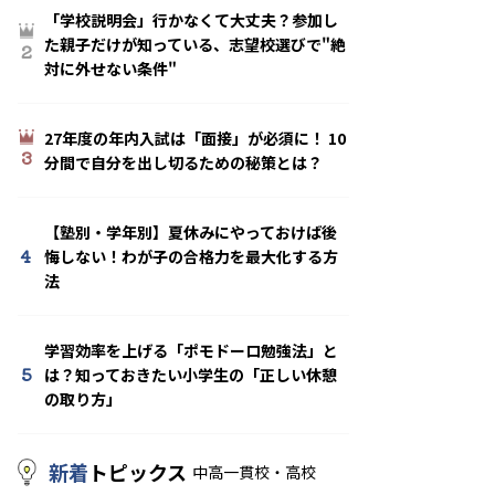
「学校説明会」行かなくて大丈夫？参加し
た親子だけが知っている、志望校選びで"絶
2
対に外せない条件"
27年度の年内入試は「面接」が必須に！ 10
3
分間で自分を出し切るための秘策とは？
【塾別・学年別】夏休みにやっておけば後
4
悔しない！わが子の合格力を最大化する方
法
学習効率を上げる「ポモドーロ勉強法」と
5
は？知っておきたい小学生の「正しい休憩
の取り方」
新着
トピックス
中高一貫校・高校