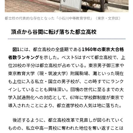
都立校の代表的な存在となった「小石川中等教育学校」（東京・文京区）
頂点から谷間に転げ落ちた都立高校
図1
には、都立高校の全盛期である
1960年の東京大合格
者数ランキング
を示した。ベスト5はすべて都立高校で、上
位20校の半分は都立高校が占めている。東京男子御三家や
東京教育大学（現・筑波大学）附属駒場、灘といった現在
も上位に入る私立・国立の男子校が、この時すでにランク
インしていることも興味深い。団塊の世代に至るまでの大
学入試過熱化への対応として、67年に学校群制度が東京で
導入されたことにより、都立進学校の人気は地に落ちた。
後述するように、都立高校改革で見直しが図られていく
ものの、私立中高一貫校に奪われた地位を奪い返すことは