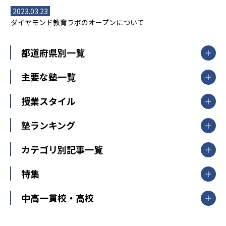
2023.03.23
ダイヤモンド教育ラボのオープンについて
都道府県別一覧
北海道・東北
主要な塾一覧
北海道
青森県
岩手県
宮城県
秋田県
【掲載塾一覧を見る】
授業スタイル
山形県
福島県
臨海セミナー
関東
個別指導
塾ランキング
東京個別指導学院
東京都
神奈川県
埼玉県
千葉県
茨城県
集団授業
個別指導塾TOMAS
栃木県
群馬県
中学受験ランキング
カテゴリ別記事一覧
オンライン指導
明光義塾
大学受験ランキング
北陸
映像授業
ナビ個別指導学院
中学受験
特集
新潟県
富山県
石川県
福井県
個別教室のトライ
高校受験
東進ハイスクール
中部
開成番長直伝！子どもの受験を成功させる方法
中高一貫校・高校
大学受験
武田塾
愛知県
静岡県
岐阜県
三重県
長野県
令和時代の失敗しない塾選び
資格取得・学び直し
山梨県
2020年代の教育
中学入試最前線
教育費・塾代