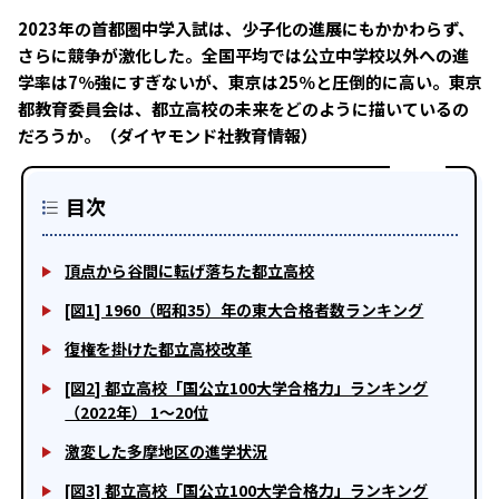
2023年の首都圏中学入試は、少子化の進展にもかかわらず、
さらに競争が激化した。全国平均では公立中学校以外への進
学率は7％強にすぎないが、東京は25％と圧倒的に高い。東京
都教育委員会は、都立高校の未来をどのように描いているの
だろうか。（ダイヤモンド社教育情報）
目次
頂点から谷間に転げ落ちた都立高校
[図1] 1960（昭和35）年の東大合格者数ランキング
復権を掛けた都立高校改革
[図2] 都立高校「国公立100大学合格力」ランキング
（2022年） 1～20位
激変した多摩地区の進学状況
[図3] 都立高校「国公立100大学合格力」ランキング