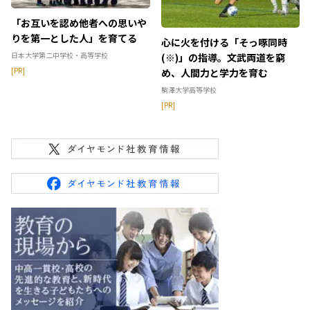
「お互いを認め他者への思いや
りを第一とした人」を育てる
心に火を付ける「そっ啄同時
日本大学第二中学校・高等学校
(※)」の指導。文武両道を窮
[PR]
め、人間力と学力を育む
駒澤大学高等学校
[PR]