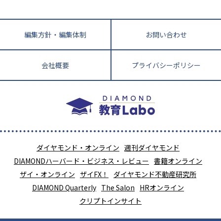
中学受験最前線
近畿
てら先生の教育業界基本メソッド
座談会
大学入試改革
大阪府
運動と遊びを考える
兵庫県
京都府
奈良県
和歌山県
教育全般
親子で極める家庭学習
滋賀県
令和の大学受験は情報戦！
大学受験塾の選び方
編集方針・編集体制
お問い合わせ
ママテクエグザム
情報Ⅰ、数学が苦手な人注目！最短距離の学力
中学受験に熱心な市区町村ランキング
中国
進化する中高一貫校・高校
アップ法
小学校受験
鳥取県
島根県
岡山県
広島県
山口県
会社概要
プライバシーポリシー
悩み多き「大学受験」相談室
家庭教師
四国
英語・英会話・英検対策
徳島県
香川県
愛媛県
高知県
小学校教師が解説！中学受験のリアル
教育ニュース最前線
九州・沖縄
教育ジャーナリストが徹底解説！ 大学受験の羅
福岡県
佐賀県
長崎県
熊本県
大分県
針盤
宮崎県
鹿児島県
沖縄県
ダイヤモンド・オンライン
週刊ダイヤモンド
DIAMONDハーバード・ビジネス・レビュー
書籍オンライン
ザイ・オンライン
ザイFX！
ダイヤモンド不動産研究所
DIAMOND Quarterly
The Salon
HRオンライン
クリプトインサイト