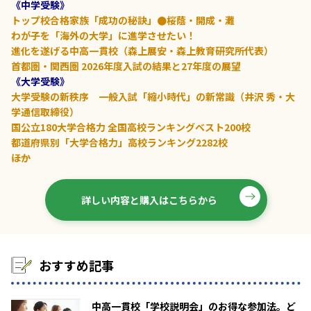
《中学受験》
トップ校合格家族「成功の秘訣」●桜蔭・開成・灘
わが子を「海外の大学」に進学させたい！
進化を遂げる中高一貫校（森上展安・森上教育研究所代表）
首都圏・関西圏 2026年度入試の結果と27年度の展望
《大学受験》
大学受験の新秩序 一般入試「縮小時代」の新常識（井沢 秀・大
学通信取締役）
国公立180大学合格力 全国高校ランキングベスト200校
都道府県別「大学合格力」高校ランキング2282校
――ほか
詳しい内容と購入はこちらから
おすすめ記事
中高一貫校「学校説明会」のお得な参加法。ど