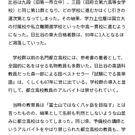
比谷は九段（旧第一市立中）、三田（旧府立第六高等女学
校）と同じ第11群となり、どの学校に進むかはくじ引きの
運次第となってしまった。その結果、学力上位層は国立大
の付属校や私立難関進学校といった中高一貫校に進むよう
になった。日比谷の東大合格者数は、93年に1人となるほ
ど凋落していった。
学校群以前の名門都立高校には、参考書の著者として、
全国的に名をはせる名物教員も多数いた。日比谷の英語科
教員だった森一郎による超ベストセラー『試験にでる英単
語』は、くしくも67年に世に出ている。学校群の導入と並
行して、都立高校教員のアルバイトは禁ぜられていく。
当時の教育長は「富士山ではなく八ヶ岳を目指す」とは
言ったものの、結果として名前も判然としないような山並
みに都立高校はなってしまった。同じ頃、予備校の講師と
いうアルバイトをやはり禁じられた都立高校の教員も、学