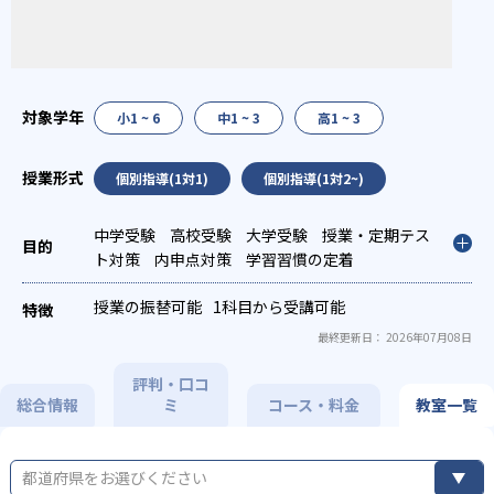
小1 ~ 6
中1 ~ 3
高1 ~ 3
個別指導(1対1)
個別指導(1対2~)
中学受験
高校受験
大学受験
授業・定期テス
ト対策
内申点対策
学習習慣の定着
授業の振替可能
1科目から受講可能
最終更新日： 2026年07月08日
評判・口コ
総合情報
ミ
コース・料金
教室一覧
都道府県をお選びください