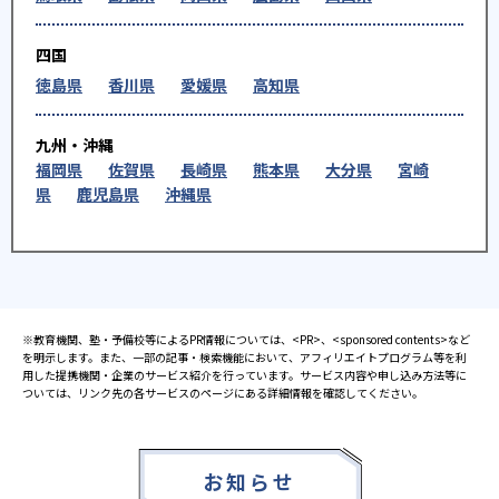
四国
徳島県
香川県
愛媛県
高知県
九州・沖縄
福岡県
佐賀県
長崎県
熊本県
大分県
宮崎
県
鹿児島県
沖縄県
※教育機関、塾・予備校等によるPR情報については、<PR>、<sponsored contents>など
を明示します。また、一部の記事・検索機能において、アフィリエイトプログラム等を利
用した提携機関・企業のサービス紹介を行っています。サービス内容や申し込み方法等に
ついては、リンク先の各サービスのページにある詳細情報を確認してください。
お知らせ