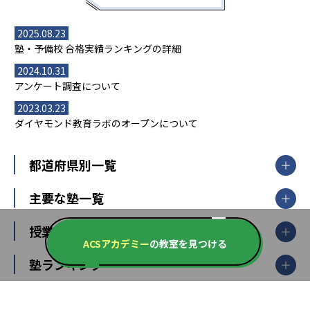
2025.08.23
塾・予備校 合格実績ランキングの詳細
2024.10.31
アンケート調査について
2023.03.23
ダイヤモンド教育ラボのオープンについて
都道府県別一覧
北海道・東北
主要な塾一覧
北海道
青森県
岩手県
宮城県
秋田県
【掲載塾一覧を見る】
授業スタイル
山形県
福島県
ACSアカデミー
の教室を見つける
臨海セミナー
関東
個別指導
塾ランキング
東京個別指導学院
東京都
神奈川県
埼玉県
千葉県
茨城県
集団授業
個別指導塾TOMAS
栃木県
群馬県
中学受験ランキング
カテゴリ別記事一覧
オンライン指導
明光義塾