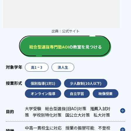
出典：
公式サイト
総合型選抜専門塾AOI
の教室を見つける
高1 ~ 3
浪人生
個別指導(1対1)
少人数制(10人以下)
オンライン指導
自立学習
映像授業
大学受験
総合型選抜(旧AO)対策
推薦入試対
策
学校別特化対策
国公立大対策
私大対策
英検(英語検定)対策
中高一貫校生に対応
授業の振替可能
不登校