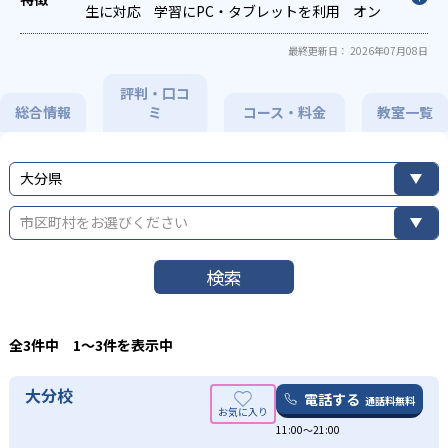
生に対応
学習にPC・タブレットを利用
オン
ライン対応
1科目から受講可能
自習室あり
最終更新日： 2026年07月08日
評判・口コ
総合情報
ミ
コース・料金
教室一覧
大分県
市区町村をお選びください
検索
全3件中 1〜3件を表示中
大分校
電話する
通話料無料
11:00～21:00