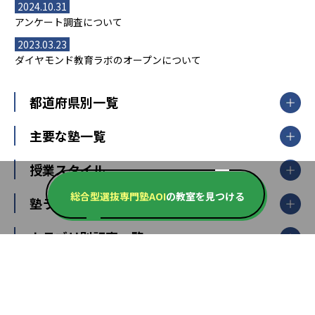
2024.10.31
アンケート調査について
2023.03.23
ダイヤモンド教育ラボのオープンについて
都道府県別一覧
北海道・東北
主要な塾一覧
北海道
青森県
岩手県
宮城県
秋田県
【掲載塾一覧を見る】
授業スタイル
山形県
福島県
臨海セミナー
関東
総合型選抜専門塾AOI
の教室を見つける
個別指導
塾ランキング
東京個別指導学院
東京都
神奈川県
埼玉県
千葉県
茨城県
集団授業
個別指導塾TOMAS
栃木県
群馬県
中学受験ランキング
カテゴリ別記事一覧
オンライン指導
明光義塾
大学受験ランキング
北陸
映像授業
ナビ個別指導学院
中学受験
特集
新潟県
富山県
石川県
福井県
個別教室のトライ
高校受験
東進ハイスクール
中部
開成番長直伝！子どもの受験を成功させる方法
中高一貫校・高校
大学受験
武田塾
愛知県
静岡県
岐阜県
三重県
長野県