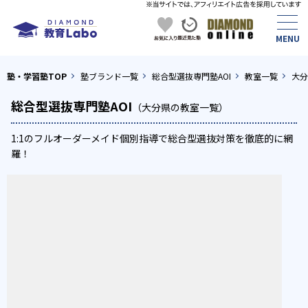
塾・学習塾TOP
塾ブランド一覧
総合型選抜専門塾AOI
教室一覧
大分
総合型選抜専門塾AOI
（大分県の教室一覧）
1:1のフルオーダーメイド個別指導で総合型選抜対策を徹底的に網
羅！