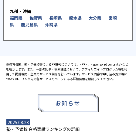
九州・沖縄
福岡県
佐賀県
長崎県
熊本県
大分県
宮崎
県
鹿児島県
沖縄県
※教育機関、塾・予備校等によるPR情報については、<PR>、<sponsored contents>など
を明示します。また、一部の記事・検索機能において、アフィリエイトプログラム等を利
用した提携機関・企業のサービス紹介を行っています。サービス内容や申し込み方法等に
ついては、リンク先の各サービスのページにある詳細情報を確認してください。
お知らせ
2025.08.23
塾・予備校 合格実績ランキングの詳細