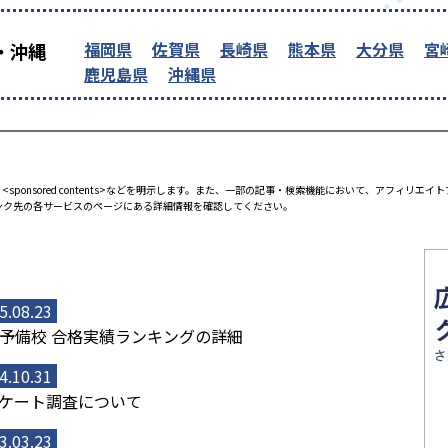
福岡県
佐賀県
長崎県
熊本県
大分県
宮
・沖縄
鹿児島県
沖縄県
<sponsored contents>などを明示します。また、一部の記事・検索機能において、アフィリ
ンク先の各サービスのページにある詳細情報を確認してください。
5.08.23
予備校 合格実績ランキングの詳細
4.10.31
ケート調査について
3.03.23