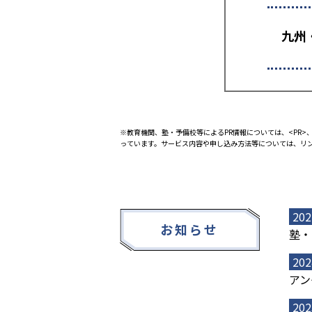
九州
※教育機関、塾・予備校等によるPR情報については、<PR>、
っています。サービス内容や申し込み方法等については、リ
202
お知らせ
塾・
202
アン
202