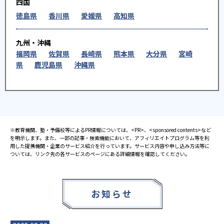
四国
徳島県
香川県
愛媛県
高知県
九州・沖縄
福岡県
佐賀県
長崎県
熊本県
大分県
宮崎
県
鹿児島県
沖縄県
※教育機関、塾・予備校等によるPR情報については、<PR>、<sponsored contents>など
を明示します。また、一部の記事・検索機能において、アフィリエイトプログラム等を利
用した提携機関・企業のサービス紹介を行っています。サービス内容や申し込み方法等に
ついては、リンク先の各サービスのページにある詳細情報を確認してください。
お知らせ