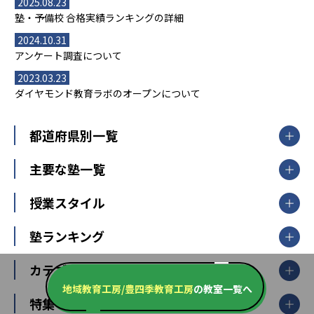
2025.08.23
塾・予備校 合格実績ランキングの詳細
2024.10.31
アンケート調査について
2023.03.23
ダイヤモンド教育ラボのオープンについて
都道府県別一覧
北海道・東北
主要な塾一覧
北海道
青森県
岩手県
宮城県
秋田県
【掲載塾一覧を見る】
授業スタイル
山形県
福島県
臨海セミナー
関東
個別指導
塾ランキング
東京個別指導学院
東京都
神奈川県
埼玉県
千葉県
茨城県
集団授業
個別指導塾TOMAS
栃木県
群馬県
中学受験ランキング
カテゴリ別記事一覧
オンライン指導
明光義塾
大学受験ランキング
北陸
映像授業
ナビ個別指導学院
地域教育工房/豊四季教育工房
の教室一覧へ
中学受験
特集
新潟県
富山県
石川県
福井県
個別教室のトライ