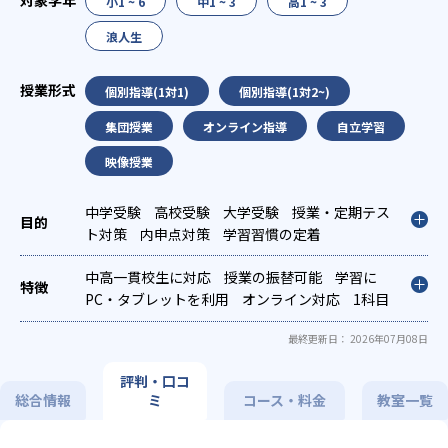
小1 ~ 6
中1 ~ 3
高1 ~ 3
浪人生
個別指導(1対1)
個別指導(1対2~)
集団授業
オンライン指導
自立学習
映像授業
中学受験
高校受験
大学受験
授業・定期テス
ト対策
内申点対策
学習習慣の定着
中高一貫校生に対応
授業の振替可能
学習に
PC・タブレットを利用
オンライン対応
1科目
から受講可能
最終更新日： 2026年07月08日
評判・口コ
総合情報
ミ
コース・料金
教室一覧