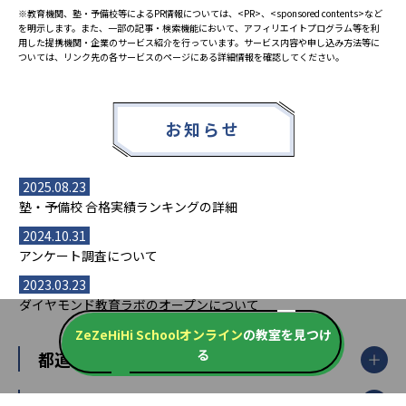
※教育機関、塾・予備校等によるPR情報については、<PR>、<sponsored contents>など
を明示します。また、一部の記事・検索機能において、アフィリエイトプログラム等を利
用した提携機関・企業のサービス紹介を行っています。サービス内容や申し込み方法等に
ついては、リンク先の各サービスのページにある詳細情報を確認してください。
お知らせ
2025.08.23
塾・予備校 合格実績ランキングの詳細
2024.10.31
アンケート調査について
2023.03.23
ダイヤモンド教育ラボのオープンについて
ZeZeHiHi Schoolオンライン
の教室を見つけ
る
都道府県別一覧
北海道・東北
主要な塾一覧