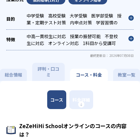
中学受験
高校受験
大学受験
医学部受験
授
業・定期テスト対策
内申点対策
学習習慣の
定着
総合型選抜(旧AO)対策
推薦入試対策
学校別特化対策
中高一貫校生に対応
国公立大対策
授業の振替可能
私大対策
不登校
共通
テスト対策
生に対応
オンライン対応
英検(英語検定)対策
1科目から受講可
漢検(漢字検
定)対策
能
季節講習のみの受講可
数学特化対策
英語・英会話特化対
自習室あり
最終更新日： 2026年07月08日
策
その他科目別特化対策
評判・口コ
総合情報
ミ
コース・料金
教室一覧
コース
料金詳細
ZeZeHiHi Schoolオンラインのコースの内容
は？