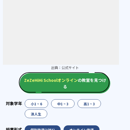
出典：
公式サイト
ZeZeHiHi Schoolオンライン
の教室を見つけ
る
小1 ~ 6
中1 ~ 3
高1 ~ 3
浪人生
個別指導(1対1)
オンライン指導