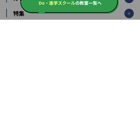
Do・進学スクール
の教室一覧へ
大学受験ランキング
北陸
映像授業
ナビ個別指導学院
中学受験
特集
新潟県
富山県
石川県
福井県
個別教室のトライ
高校受験
東進ハイスクール
中部
開成番長直伝！子どもの受験を成功させる方法
中高一貫校・高校
大学受験
武田塾
愛知県
静岡県
岐阜県
三重県
長野県
令和時代の失敗しない塾選び
資格取得・学び直し
山梨県
2020年代の教育
中学入試最前線
教育費・塾代
中学受験最前線
近畿
てら先生の教育業界基本メソッド
座談会
大学入試改革
大阪府
運動と遊びを考える
兵庫県
京都府
奈良県
和歌山県
教育全般
親子で極める家庭学習
滋賀県
令和の大学受験は情報戦！
大学受験塾の選び方
ママテクエグザム
情報Ⅰ、数学が苦手な人注目！最短距離の学力
中学受験に熱心な市区町村ランキング
中国
進化する中高一貫校・高校
アップ法
小学校受験
鳥取県
島根県
岡山県
広島県
山口県
悩み多き「大学受験」相談室
家庭教師
四国
英語・英会話・英検対策
徳島県
香川県
愛媛県
高知県
小学校教師が解説！中学受験のリアル
教育ニュース最前線
九州・沖縄
教育ジャーナリストが徹底解説！ 大学受験の羅
福岡県
佐賀県
長崎県
熊本県
大分県
針盤
宮崎県
鹿児島県
沖縄県