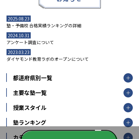
2025.08.23
塾・予備校 合格実績ランキングの詳細
2024.10.31
アンケート調査について
2023.03.23
ダイヤモンド教育ラボのオープンについて
都道府県別一覧
北海道・東北
主要な塾一覧
北海道
青森県
岩手県
宮城県
秋田県
【掲載塾一覧を見る】
授業スタイル
山形県
福島県
臨海セミナー
関東
個別指導
塾ランキング
東京個別指導学院
東京都
神奈川県
埼玉県
千葉県
茨城県
集団授業
個別指導塾TOMAS
栃木県
群馬県
中学受験ランキング
カテゴリ別記事一覧
オンライン指導
明光義塾