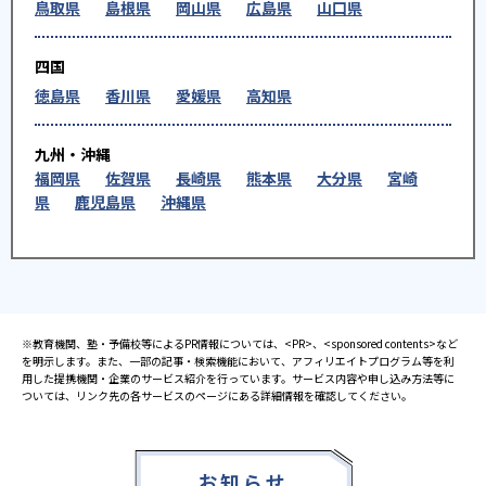
鳥取県
島根県
岡山県
広島県
山口県
四国
徳島県
香川県
愛媛県
高知県
九州・沖縄
福岡県
佐賀県
長崎県
熊本県
大分県
宮崎
県
鹿児島県
沖縄県
※教育機関、塾・予備校等によるPR情報については、<PR>、<sponsored contents>など
を明示します。また、一部の記事・検索機能において、アフィリエイトプログラム等を利
用した提携機関・企業のサービス紹介を行っています。サービス内容や申し込み方法等に
ついては、リンク先の各サービスのページにある詳細情報を確認してください。
お知らせ