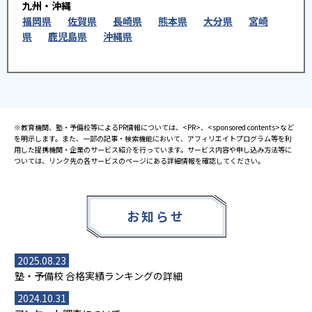
九州・沖縄
福岡県
佐賀県
長崎県
熊本県
大分県
宮崎
県
鹿児島県
沖縄県
※教育機関、塾・予備校等によるPR情報については、<PR>、<sponsored contents>など
を明示します。また、一部の記事・検索機能において、アフィリエイトプログラム等を利
用した提携機関・企業のサービス紹介を行っています。サービス内容や申し込み方法等に
ついては、リンク先の各サービスのページにある詳細情報を確認してください。
お知らせ
2025.08.23
塾・予備校 合格実績ランキングの詳細
2024.10.31