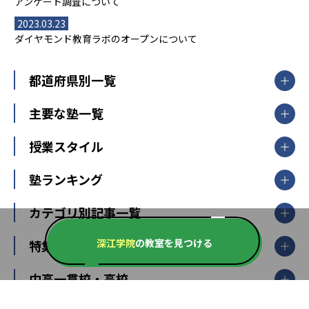
アンケート調査について
2023.03.23
ダイヤモンド教育ラボのオープンについて
都道府県別一覧
北海道・東北
主要な塾一覧
北海道
青森県
岩手県
宮城県
秋田県
【掲載塾一覧を見る】
授業スタイル
山形県
福島県
臨海セミナー
関東
個別指導
塾ランキング
東京個別指導学院
東京都
神奈川県
埼玉県
千葉県
茨城県
集団授業
個別指導塾TOMAS
栃木県
群馬県
中学受験ランキング
カテゴリ別記事一覧
オンライン指導
明光義塾
大学受験ランキング
北陸
映像授業
ナビ個別指導学院
深江学院
の教室を見つける
中学受験
特集
新潟県
富山県
石川県
福井県
個別教室のトライ
高校受験
東進ハイスクール
中部
開成番長直伝！子どもの受験を成功させる方法
中高一貫校・高校
大学受験
武田塾
愛知県
静岡県
岐阜県
三重県
長野県
令和時代の失敗しない塾選び
資格取得・学び直し
山梨県