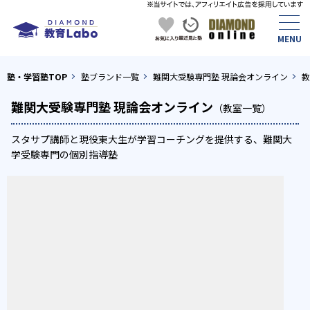
塾・学習塾TOP
塾ブランド一覧
難関大受験専門塾 現論会オンライン
教
難関大受験専門塾 現論会オンライン
（教室一覧）
スタサプ講師と現役東大生が学習コーチングを提供する、難関大
学受験専門の個別指導塾