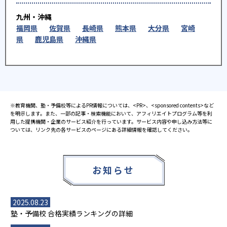
九州・沖縄
福岡県
佐賀県
長崎県
熊本県
大分県
宮崎
県
鹿児島県
沖縄県
※教育機関、塾・予備校等によるPR情報については、<PR>、<sponsored contents>など
を明示します。また、一部の記事・検索機能において、アフィリエイトプログラム等を利
用した提携機関・企業のサービス紹介を行っています。サービス内容や申し込み方法等に
ついては、リンク先の各サービスのページにある詳細情報を確認してください。
お知らせ
2025.08.23
塾・予備校 合格実績ランキングの詳細