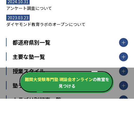
2024.10.31
アンケート調査について
2023.03.23
ダイヤモンド教育ラボのオープンについて
都道府県別一覧
北海道・東北
主要な塾一覧
北海道
青森県
岩手県
宮城県
秋田県
【掲載塾一覧を見る】
授業スタイル
山形県
福島県
臨海セミナー
難関大受験専門塾 現論会オンライン
の教室を
関東
個別指導
塾ランキング
東京個別指導学院
見つける
東京都
神奈川県
埼玉県
千葉県
茨城県
集団授業
個別指導塾TOMAS
栃木県
群馬県
中学受験ランキング
カテゴリ別記事一覧
オンライン指導
明光義塾
大学受験ランキング
北陸
映像授業
ナビ個別指導学院
中学受験
特集
新潟県
富山県
石川県
福井県
個別教室のトライ
高校受験
東進ハイスクール
中部
開成番長直伝！子どもの受験を成功させる方法
中高一貫校・高校
大学受験
武田塾
愛知県
静岡県
岐阜県
三重県
長野県