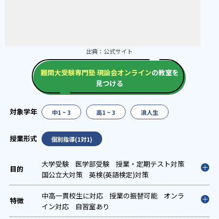
出典：
公式サイト
難関大受験専門塾 現論会オンライン
の教室を
見つける
中1 ~ 3
高1 ~ 3
浪人生
個別指導(1対1)
大学受験
医学部受験
授業・定期テスト対策
国公立大対策
英検(英語検定)対策
中高一貫校生に対応
授業の振替可能
オンラ
イン対応
自習室あり