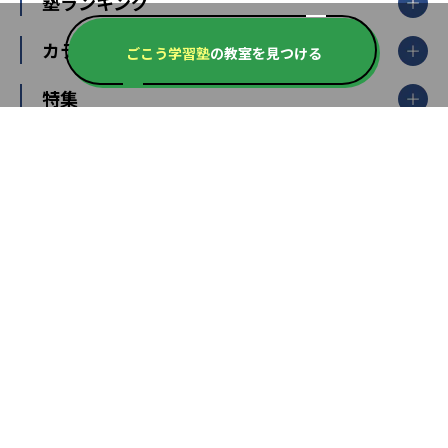
個別指導
塾ランキング
東京個別指導学院
東京都
神奈川県
埼玉県
千葉県
茨城県
集団授業
個別指導塾TOMAS
栃木県
群馬県
中学受験ランキング
カテゴリ別記事一覧
オンライン指導
明光義塾
ごこう学習塾
の教室を見つける
大学受験ランキング
北陸
映像授業
ナビ個別指導学院
中学受験
特集
新潟県
富山県
石川県
福井県
個別教室のトライ
高校受験
東進ハイスクール
中部
開成番長直伝！子どもの受験を成功させる方法
中高一貫校・高校
大学受験
武田塾
愛知県
静岡県
岐阜県
三重県
長野県
令和時代の失敗しない塾選び
資格取得・学び直し
山梨県
2020年代の教育
中学入試最前線
教育費・塾代
中学受験最前線
近畿
てら先生の教育業界基本メソッド
座談会
大学入試改革
大阪府
運動と遊びを考える
兵庫県
京都府
奈良県
和歌山県
教育全般
親子で極める家庭学習
滋賀県
令和の大学受験は情報戦！
大学受験塾の選び方
ママテクエグザム
情報Ⅰ、数学が苦手な人注目！最短距離の学力
中学受験に熱心な市区町村ランキング
中国
進化する中高一貫校・高校
アップ法
小学校受験
鳥取県
島根県
岡山県
広島県
山口県
悩み多き「大学受験」相談室
家庭教師
四国
英語・英会話・英検対策
徳島県
香川県
愛媛県
高知県
小学校教師が解説！中学受験のリアル
教育ニュース最前線
九州・沖縄
教育ジャーナリストが徹底解説！ 大学受験の羅