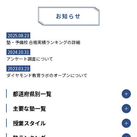
お知らせ
2025.08.23
塾・予備校 合格実績ランキングの詳細
2024.10.31
アンケート調査について
2023.03.23
ダイヤモンド教育ラボのオープンについて
都道府県別一覧
北海道・東北
主要な塾一覧
北海道
青森県
岩手県
宮城県
秋田県
【掲載塾一覧を見る】
授業スタイル
山形県
福島県
臨海セミナー
関東