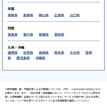
中国
鳥取県
島根県
岡山県
広島県
山口県
四国
徳島県
香川県
愛媛県
高知県
九州・沖縄
福岡県
佐賀県
長崎県
熊本県
大分県
宮崎
県
鹿児島県
沖縄県
※教育機関、塾・予備校等によるPR情報については、<PR>、<sponsored contents>など
を明示します。また、一部の記事・検索機能において、アフィリエイトプログラム等を利
用した提携機関・企業のサービス紹介を行っています。サービス内容や申し込み方法等に
ついては、リンク先の各サービスのページにある詳細情報を確認してください。