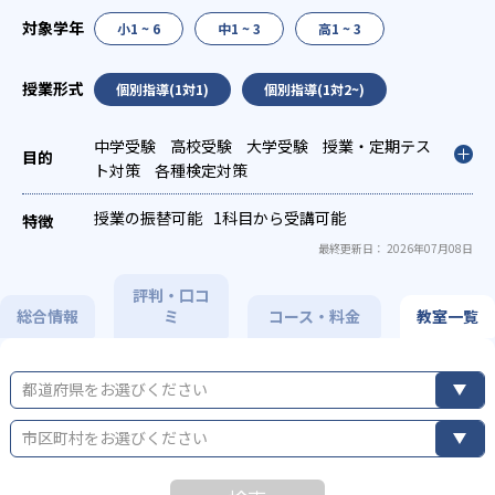
小1 ~ 6
中1 ~ 3
高1 ~ 3
個別指導(1対1)
個別指導(1対2~)
中学受験
高校受験
大学受験
授業・定期テス
ト対策
各種検定対策
授業の振替可能
1科目から受講可能
最終更新日： 2026年07月08日
評判・口コ
総合情報
ミ
コース・料金
教室一覧
都道府県をお選びください
市区町村をお選びください